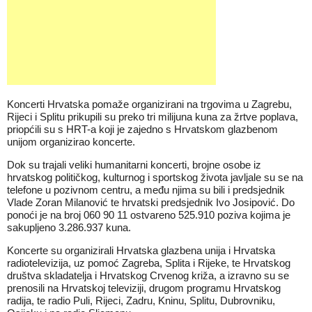
Koncerti Hrvatska pomaže organizirani na trgovima u Zagrebu,
Rijeci i Splitu prikupili su preko tri milijuna kuna za žrtve poplava,
priopćili su s HRT-a koji je zajedno s Hrvatskom glazbenom
unijom organizirao koncerte.
Dok su trajali veliki humanitarni koncerti, brojne osobe iz
hrvatskog političkog, kulturnog i sportskog života javljale su se na
telefone u pozivnom centru, a među njima su bili i predsjednik
Vlade Zoran Milanović te hrvatski predsjednik Ivo Josipović. Do
ponoći je na broj 060 90 11 ostvareno 525.910 poziva kojima je
sakupljeno 3.286.937 kuna.
Koncerte su organizirali Hrvatska glazbena unija i Hrvatska
radiotelevizija, uz pomoć Zagreba, Splita i Rijeke, te Hrvatskog
društva skladatelja i Hrvatskog Crvenog križa, a izravno su se
prenosili na Hrvatskoj televiziji, drugom programu Hrvatskog
radija, te radio Puli, Rijeci, Zadru, Kninu, Splitu, Dubrovniku,