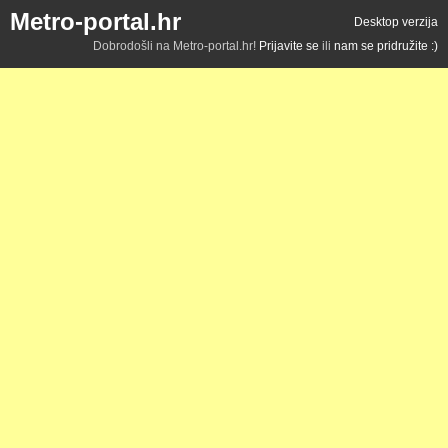
Metro-portal.hr
Desktop verzija
Dobrodošli na Metro-portal.hr!
Prijavite se
ili
nam se pridružite :)