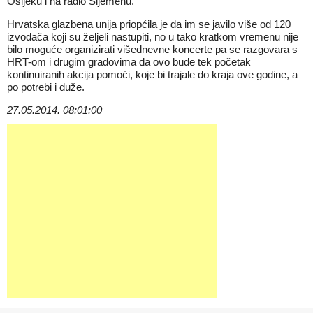
Osijeku i na radio Sljemenu.
Hrvatska glazbena unija priopćila je da im se javilo više od 120
izvođača koji su željeli nastupiti, no u tako kratkom vremenu nije
bilo moguće organizirati višednevne koncerte pa se razgovara s
HRT-om i drugim gradovima da ovo bude tek početak
kontinuiranih akcija pomoći, koje bi trajale do kraja ove godine, a
po potrebi i duže.
27.05.2014. 08:01:00