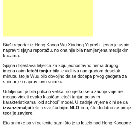
Bivši reporter iz Hong Konga Wu Xiadong Yi prošli tjedan je uspio
napraviti sjajnu reportažu, no ona nije bila namijenjena medijskim
kućama.
Sjajna i blještava letjelica za koju jednostavno nema drugog
imena osim
leteći tanjur
bila je vidlijiva nad gradom desetak
minuta, što je Wuu bilo dovoljno da se dočepa prvog gadgeta za
snimanje i napravi ovu snimku.
Udaljenost je bila prilično velika, no rijetko se u zadnje vrijeme
mogao vidjeti ovako klasičan leteći tanjur, po svim
karakteristikama "old school" model. U zadnje vrijeme čini se da
izvanzemaljci
lete u sve čudnijim
NLO
-ima, što dodatno raspiruje
teorije zavjere
.
Eto snimke pa vi ocijenite sami što je to letjelo nad Hong Kongom: