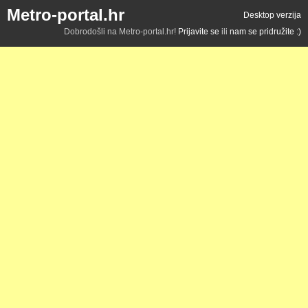
Metro-portal.hr
Desktop verzija
Dobrodošli na Metro-portal.hr!
Prijavite se
ili
nam se pridružite :)