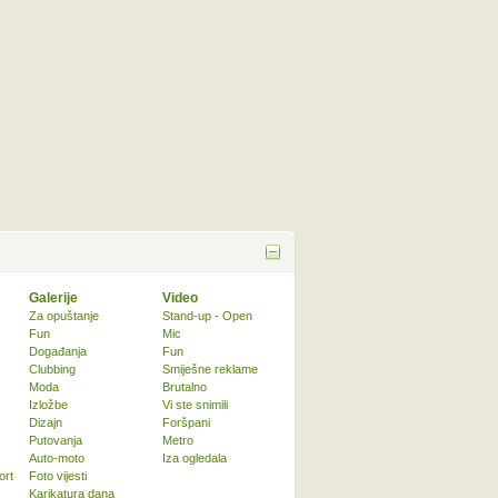
Galerije
Video
Za opuštanje
Stand-up - Open
Fun
Mic
Događanja
Fun
Clubbing
Smiješne reklame
Moda
Brutalno
Izložbe
Vi ste snimili
Dizajn
Foršpani
Putovanja
Metro
Auto-moto
Iza ogledala
ort
Foto vijesti
Karikatura dana