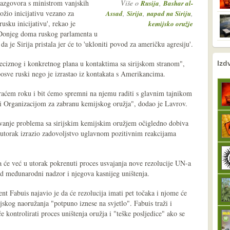
razgovora s ministrom vanjskih
Više o
,
Rusija
Bashar al-
žio inicijativu vezano za
,
,
,
Assad
Sirija
napad na Siriju
usku inicijativu', rekao je
kemijsko oružje
 Donjeg doma ruskog parlamenta u
a je Sirija pristala jer će to 'ukloniti povod za američku agresiju'.
nema prethodne s
sljedeće
reciznog i konkretnog plana u kontaktima sa sirijskom stranom",
Izd
 posve ruski nego je izrastao iz kontakata s Amerikancima.
raćem roku i bit ćemo spremni na njemu raditi s glavnim tajnikom
i Organizacijom za zabranu kemijskog oružja", dodao je Lavrov.
avanje problema sa sirijskim kemijskim oružjem očigledno dobiva
 utorak izrazio zadovoljstvo uglavnom pozitivnim reakcijama
a će već u utorak pokrenuti proces usvajanja nove rezolucije UN-a
od međunarodni nadzor i njegova kasnijeg uništenja.
nt Fabuis najavio je da će rezolucija imati pet točaka i njome će
jskog naoružanja "potpuno iznese na svjetlo". Fabuis traži i
 kontrolirati proces uništenja oružja i "teške posljedice" ako se