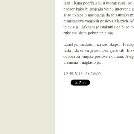
Iran i Kina podržali su u utorak ruski pr
nadzor kako bi izbjegla vojnu intervencij
se to uklapa u nastojanja da se zaustavi m
ministarstva vanjskih poslova Marzieh Af
televizija. Afkham je istaknula da bi se t
ruke sirijskim pobunjenicima.
Izrael je, međutim, izrazio skepsu. Preds
teški i da se Siriji ne može vjerovati. Bi
odbora za vanjske poslove i obranu, Avi
vremena", naglasio je.
10.09.2013. 15:24:00