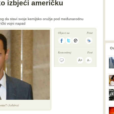
ko izbjeći američku
jedlog da stavi svoje kemijsko oružje pod međunarodnu
ički vojni napad
Objavi na
Print
prethodno
2
Os
Komentiraj
Font
jeme? (Arhiva)