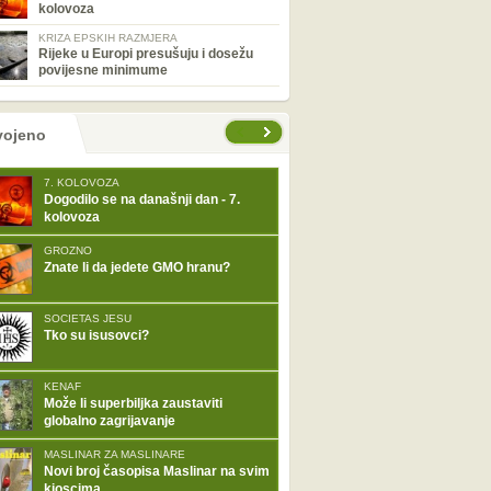
kolovoza
KRIZA EPSKIH RAZMJERA
Rijeke u Europi presušuju i dosežu
povijesne minimume
tranice
vojeno
7. KOLOVOZA
Dogodilo se na današnji dan - 7.
kolovoza
GROZNO
Znate li da jedete GMO hranu?
SOCIETAS JESU
Tko su isusovci?
KENAF
Može li superbiljka zaustaviti
globalno zagrijavanje
MASLINAR ZA MASLINARE
Novi broj časopisa Maslinar na svim
kioscima