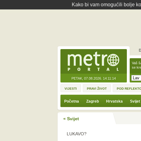
Kako bi vam omogućili bolje kor
D
Vaš š
se kre
PETAK, 07.08.2026.
14:11:14
VIJESTI
PRAVI ŽIVOT
POD REFLEKT
Početna
Zagreb
Hrvatska
Svijet
« Svijet
LUKAVO?