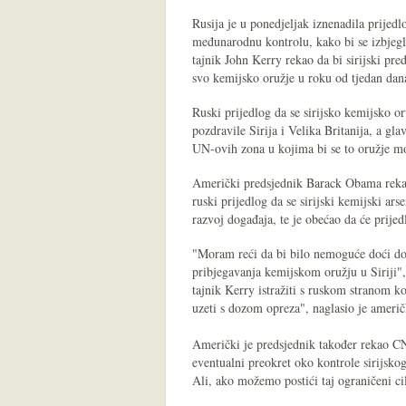
Rusija je u ponedjeljak iznenadila prijed
međunarodnu kontrolu, kako bi se izbjegli
tajnik John Kerry rekao da bi sirijski pr
svo kemijsko oružje u roku od tjedan dan
Ruski prijedlog da se sirijsko kemijsko 
pozdravile Sirija i Velika Britanija, a g
UN-ovih zona u kojima bi se to oružje mog
Američki predsjednik Barack Obama rekao 
ruski prijedlog da se sirijski kemijski a
razvoj događaja, te je obećao da će prijedl
"Moram reći da bi bilo nemoguće doći do ove
pribjegavanja kemijskom oružju u Siriji"
tajnik Kerry istražiti s ruskom stranom ko
uzeti s dozom opreza", naglasio je američ
Američki je predsjednik također rekao CN
eventualni preokret oko kontrole sirijskog
Ali, ako možemo postići taj ograničeni cil