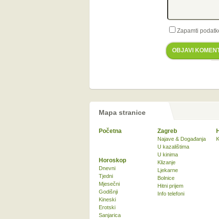
Zapamti podatk
OBJAVI KOMEN
Mapa stranice
Početna
Zagreb
Najave & Događanja
K
U kazalištima
U kinima
Horoskop
Klizanje
Dnevni
Ljekarne
Tjedni
Bolnice
Mjesečni
Hitni prijem
Godišnji
Info telefoni
Kineski
Erotski
Sanjarica