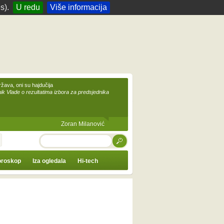
s).
U redu
Više informacija
žava, oni su hajdučija
ik Vlade o rezultatima izbora za predsjednika
Zoran Milanović
TRAŽI
roskop
Iza ogledala
Hi-tech