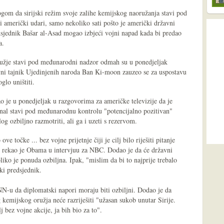
logom da sirijski režim svoje zalihe kemijskog naoružanja stavi pod
 američki udari, samo nekoliko sati pošto je američki državni
edsjednik Bašar al-Asad mogao izbjeći vojni napad kada bi predao
a.
oružje stavi pod međunarodni nadzor odmah su u ponedjeljak
lavni tajnik Ujedinjenih naroda Ban Ki-moon zauzeo se za uspostavu
lo uništiti.
je u ponedjeljak u razgovorima za američke televizije da je
rsenal stavi pod međunarodnu kontrolu "potencijalno pozitivan"
og ozbiljno razmotriti, ali ga i uzeti s rezervom.
 točke ... bez vojne prijetnje čiji je cilj bilo riješiti pitanje
, rekao je Obama u intervjuu za NBC. Dodao je da će državni
liko je ponuda ozbiljna. Ipak, "mislim da bi to najprije trebalo
ki predsjednik.
N-u da diplomatski napori moraju biti ozbiljni. Dodao je da
 kemijskog oružja neće razriješiti "užasan sukob unutar Sirije.
j bez vojne akcije, ja bih bio za to".