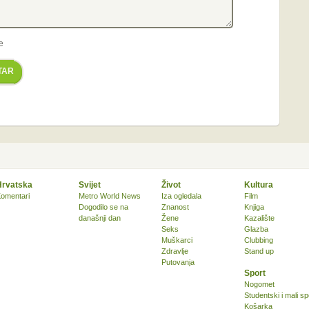
e
TAR
Hrvatska
Svijet
Život
Kultura
omentari
Metro World News
Iza ogledala
Film
Dogodilo se na
Znanost
Knjiga
današnji dan
Žene
Kazalište
Seks
Glazba
Muškarci
Clubbing
Zdravlje
Stand up
Putovanja
Sport
Nogomet
Studentski i mali sp
Košarka