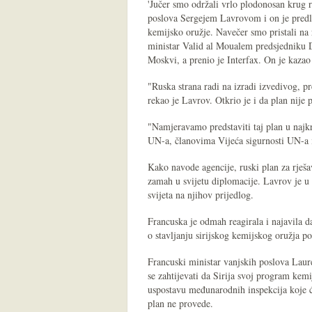
'Jučer smo održali vrlo plodonosan krug 
poslova Sergejem Lavrovom i on je predlo
kemijsko oružje. Navečer smo pristali na r
ministar Valid al Moualem predsjedniku
Moskvi, a prenio je Interfax. On je kazao d
"Ruska strana radi na izradi izvedivog, p
rekao je Lavrov. Otkrio je i da plan nije
"Namjeravamo predstaviti taj plan u najk
UN-a, članovima Vijeća sigurnosti UN-a 
Kako navode agencije, ruski plan za rješ
zamah u svijetu diplomacije. Lavrov je u
svijeta na njihov prijedlog.
Francuska je odmah reagirala i najavila d
o stavljanju sirijskog kemijskog oružja p
Francuski ministar vanjskih poslova Laure
se zahtijevati da Sirija svoj program kemi
uspostavu međunarodnih inspekcija koje će
plan ne provede.