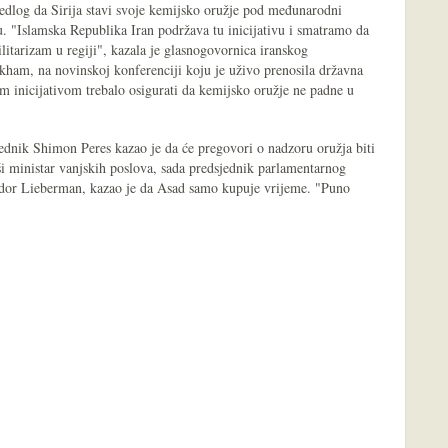
ijedlog da Sirija stavi svoje kemijsko oružje pod međunarodni
u. "Islamska Republika Iran podržava tu inicijativu i smatramo da
ilitarizam u regiji", kazala je glasnogovornica iranskog
kham, na novinskoj konferenciji koju je uživo prenosila državna
om inicijativom trebalo osigurati da kemijsko oružje ne padne u
jednik Shimon Peres kazao je da će pregovori o nadzoru oružja biti
vši ministar vanjskih poslova, sada predsjednik parlamentarnog
gdor Lieberman, kazao je da Asad samo kupuje vrijeme. "Puno