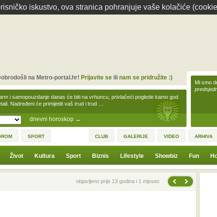
isničko iskustvo, ova stranica pohranjuje vaše kolačiće (cookie
obrodošli na Metro-portal.hr!
Prijavite se
ili
nam se pridružite :)
Mi smo dr
predsjedn
arm i samopouzdanje danas će biti na vrhuncu, privlačeći poglede kamo god
tali. Nadređeni će primijetiti vaš trud i trud …
dnevni horoskop
→
OROM
SPORT
CLUB
GALERIJE
VIDEO
ARHIVA
Život
Kultura
Sport
Biznis
Lifestyle
Showbiz
Fun
Ho
Sljedeća vijest
Prethodna vijest
objavljeno prije 13 godina i 1 mjesec