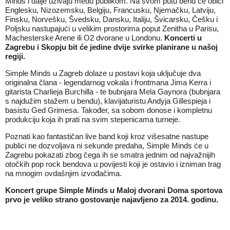
Minds i dalje uživaju među publikom. Na svom putu bend će obići
Englesku, Nizozemsku, Belgiju, Francusku, Njemačku, Latviju,
Finsku, Norvešku, Švedsku, Dansku, Italiju, Švicarsku, Češku i
Poljsku nastupajući u velikim prostorima poput Zenitha u Parisu,
Machesterske Arene ili O2 dvorane u Londonu.
Koncerti u
Zagrebu i Skopju bit će jedine dvije svirke planirane u našoj
regiji.
Simple Minds u Zagreb dolaze u postavi koja uključuje dva
originalna člana - legendarnog vokala i frontmana Jima Kerra i
gitarista Charlieja Burchilla - te bubnjara Mela Gaynora (bubnjara
s najdužim stažem u bendu), klavijaturistu Andyja Gillespieja i
basistu Ged Grimesa. Također, sa sobom donose i kompletnu
produkciju koja ih prati na svim stepenicama turneje.
Poznati kao fantastičan live band koji kroz višesatne nastupe
publici ne dozvoljava ni sekunde predaha, Simple Minds će u
Zagrebu pokazati zbog čega ih se smatra jednim od najvažnijih
otočkih pop rock bendova u povijesti koji je ostavio i izniman trag
na mnogim ovdašnjim izvođačima.
Koncert grupe Simple Minds u Maloj dvorani Doma sportova
prvo je veliko strano gostovanje najavljeno za 2014. godinu.