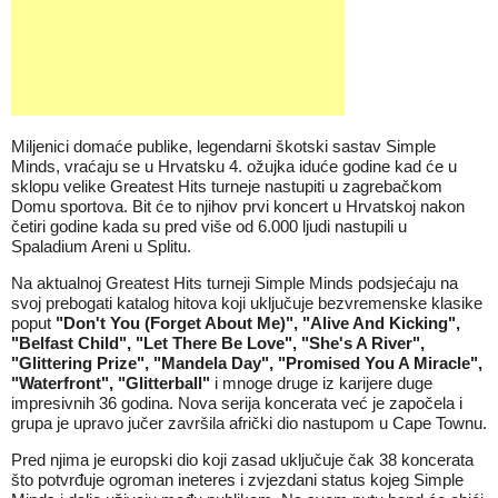
Miljenici domaće publike, legendarni škotski sastav Simple
Minds, vraćaju se u Hrvatsku 4. ožujka iduće godine kad će u
sklopu velike Greatest Hits turneje nastupiti u zagrebačkom
Domu sportova. Bit će to njihov prvi koncert u Hrvatskoj nakon
četiri godine kada su pred više od 6.000 ljudi nastupili u
Spaladium Areni u Splitu.
Na aktualnoj Greatest Hits turneji Simple Minds podsjećaju na
svoj prebogati katalog hitova koji uključuje bezvremenske klasike
poput
"Don't You (Forget About Me)", "Alive And Kicking",
"Belfast Child", "Let There Be Love", "She's A River",
"Glittering Prize", "Mandela Day", "Promised You A Miracle",
"Waterfront", "Glitterball"
i mnoge druge iz karijere duge
impresivnih 36 godina. Nova serija koncerata već je započela i
grupa je upravo jučer završila afrički dio nastupom u Cape Townu.
Pred njima je europski dio koji zasad uključuje čak 38 koncerata
što potvrđuje ogroman ineteres i zvjezdani status kojeg Simple