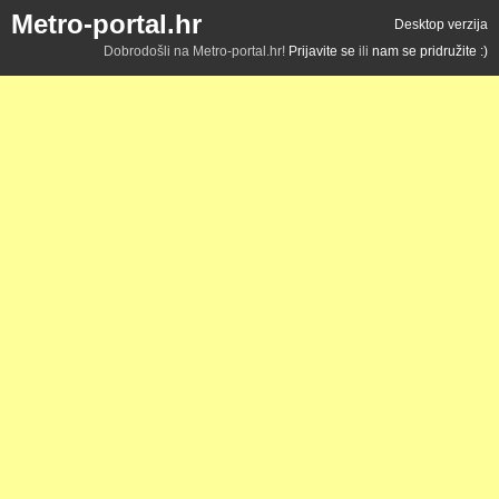
Metro-portal.hr
Desktop verzija
Dobrodošli na Metro-portal.hr!
Prijavite se
ili
nam se pridružite :)