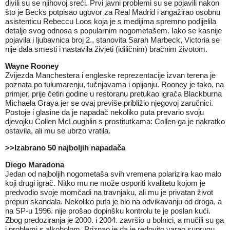
divili su se njihovoj sreći. Prvi javni problemi su se pojavili nakon
što je Becks potpisao ugovor za Real Madrid i angažirao osobnu
asistenticu Rebeccu Loos koja je s medijima spremno podijelila
detalje svog odnosa s popularnim nogometašem. Iako se kasnije
pojavila i ljubavnica broj 2., stanovita Sarah Marbeck, Victoria se
nije dala smesti i nastavila živjeti (idiličnim) bračnim životom.
Wayne Rooney
Zvijezda Manchestera i engleske reprezentacije izvan terena je
poznata po tulumarenju, tučnjavama i opijanju. Rooney je tako, na
primjer, prije četiri godine u restoranu pretukao igrača Blackburna
Michaela Graya jer se ovaj previše približio njegovoj zaručnici.
Postoje i glasine da je napadač nekoliko puta prevario svoju
djevojku Collen McLoughlin s prostitutkama: Collen ga je nakratko
ostavila, ali mu se ubrzo vratila.
>>
Izabrano 50 najboljih napadača
Diego Maradona
Jedan od najboljih nogometaša svih vremena polarizira kao malo
koji drugi igrač. Nitko mu ne može osporiti kvalitetu kojom je
predvodio svoje momčadi na travnjaku, ali mu je privatan život
prepun skandala. Nekoliko puta je bio na odvikavanju od droga, a
na SP-u 1996. nije prošao dopinšku kontrolu te je poslan kući.
Zbog predoziranja je 2000. i 2004. završio u bolnici, a mučili su ga
i problemi s alkoholom. Priznao je da je redovito varao suprugu