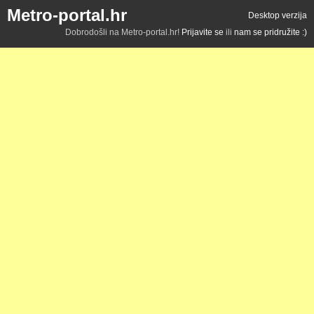
Metro-portal.hr
Desktop verzija
Dobrodošli na Metro-portal.hr!
Prijavite se
ili
nam se pridružite :)