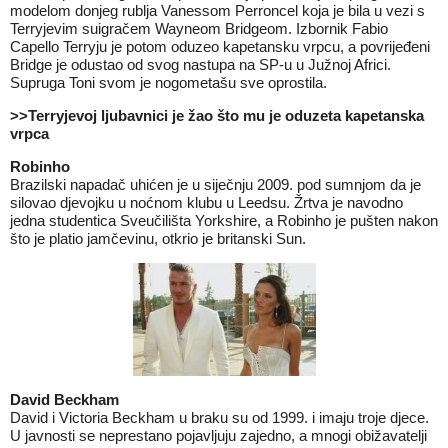
modelom donjeg rublja Vanessom Perroncel koja je bila u vezi s
Terryjevim suigračem Wayneom Bridgeom. Izbornik Fabio
Capello Terryju je potom oduzeo kapetansku vrpcu, a povrijeđeni
Bridge je odustao od svog nastupa na SP-u u Južnoj Africi.
Supruga Toni svom je nogometašu sve oprostila.
>>
Terryjevoj ljubavnici je žao što mu je oduzeta kapetanska
vrpca
Robinho
Brazilski napadač uhićen je u siječnju 2009. pod sumnjom da je
silovao djevojku u noćnom klubu u Leedsu. Žrtva je navodno
jedna studentica Sveučilišta Yorkshire, a Robinho je pušten nakon
što je platio jamčevinu, otkrio je britanski Sun.
David Beckham
David i Victoria Beckham u braku su od 1999. i imaju troje djece.
U javnosti se neprestano pojavljuju zajedno, a mnogi obižavatelji