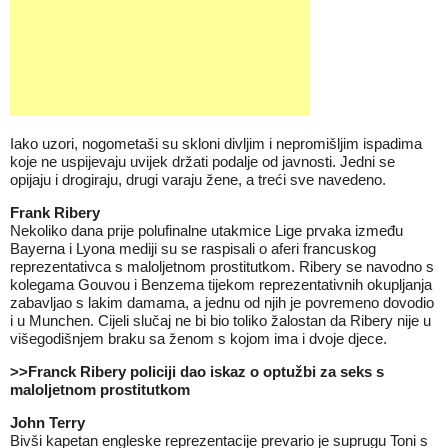
Iako uzori, nogometaši su skloni divljim i nepromišljim ispadima
koje ne uspijevaju uvijek držati podalje od javnosti. Jedni se
opijaju i drogiraju, drugi varaju žene, a treći sve navedeno.
Frank Ribery
Nekoliko dana prije polufinalne utakmice Lige prvaka između
Bayerna i Lyona mediji su se raspisali o aferi francuskog
reprezentativca s maloljetnom prostitutkom. Ribery se navodno s
kolegama Gouvou i Benzema tijekom reprezentativnih okupljanja
zabavljao s lakim damama, a jednu od njih je povremeno dovodio
i u Munchen. Cijeli slučaj ne bi bio toliko žalostan da Ribery nije u
višegodišnjem braku sa ženom s kojom ima i dvoje djece.
>>
Franck Ribery policiji dao iskaz o optužbi za seks s
maloljetnom prostitutkom
John Terry
Bivši kapetan engleske reprezentacije prevario je suprugu Toni s