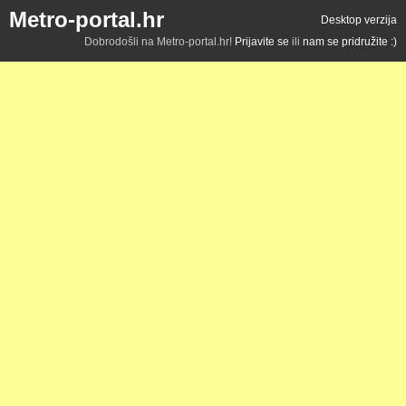
Metro-portal.hr
Desktop verzija
Dobrodošli na Metro-portal.hr!
Prijavite se
ili
nam se pridružite :)