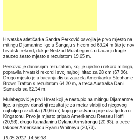
Hrvatska atletičarka Sandra Perković osvojila je prvo mjesto na
mitingu Dijamantne lige u Šangaju s hicem od 68,24 m što je novi
hrvatski rekord, dok je Nedžad Mulabegović u bacanju kugle
zauzeo šesto mjesto s rezultatom 19,65 m.
Perković je današnjim rezultatom, koji je ujedno i rekord mitinga,
popravila hrvatski rekord i svoj najbolji hitac za 28 cm (67,96).
Drugo mjesto je u bacanju diska zauzela Amerikanka Stephanie
Brown Trafton s rezultatom 64,20 m, a treća Australka Dani
Samuels sa 62,34 m.
Mulabegović je prvi Hrvat koji je nastupio na mitingu Dijamantne
lige, a njegov današnji rezultat je za metar slabiji od njegovog
najboljeg rezultata (20,66 m) kojeg je ostvario prije dva tjedna u
Kingstonu. Prvo je mjesto pripalo Amerikancu Reeseu Hoffi
(20,98), drugo Kanađaninu Dylanu Armstrongu (20,93), a treće
također Amerikancu Ryanu Whitneyu (20,73).
19.05.2012. 14:56:38