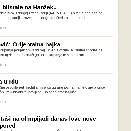
a blistale na Hanžeku
ra hica u drugoj i trećoj seriji (64.75 i 64.59) pitanje pobjednice
8 u petoj seriji i izazvala erupciju oduševljenja u publici.…
10:31
vić: Orijentalna bajka
 kupanja porijeklom iz starog Orijenta otkrila je i zlatna sportašica
ka riječ hamam znači grijanje i kupanje te simbolizira…
10:31
a u Riu
iju osvojila pet medalja i ima osigurane još najmanje dvije bronce
ešnijim u hrvatskoj povijesti. Do sada smo najviše…
11:53
taši na olimpijadi danas love nove
spored