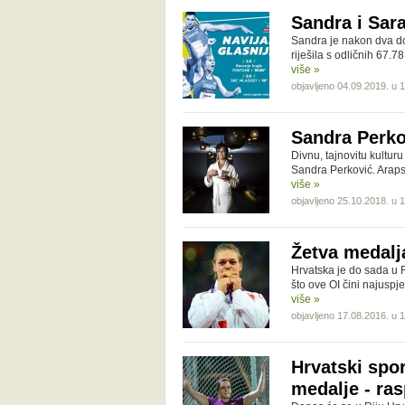
Sandra i Sar
Sandra je nakon dva dob
riješila s odličnih 67.7
više »
objavljeno 04.09.2019. u 
Sandra Perko
Divnu, tajnovitu kulturu
Sandra Perković. Araps
više »
objavljeno 25.10.2018. u 
Žetva medalj
Hrvatska je do sada u R
što ove OI čini najuspj
više »
objavljeno 17.08.2016. u 
Hrvatski spor
medalje - ra