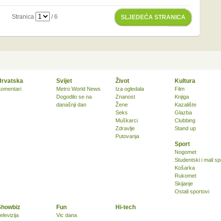
Stranica
/ 6
SLJEDEĆA STRANICA
Hrvatska
Svijet
Život
Kultura
omentari
Metro World News
Iza ogledala
Film
Dogodilo se na
Znanost
Knjiga
današnji dan
Žene
Kazalište
Seks
Glazba
Muškarci
Clubbing
Zdravlje
Stand up
Putovanja
Sport
Nogomet
Studentski i mali sp
Košarka
Rukomet
Skijanje
Ostali sportovi
Showbiz
Fun
Hi-tech
elevizija
Vic dana