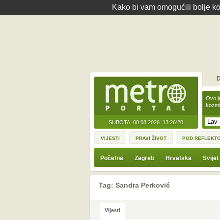
Kako bi vam omogućili bolje kor
D
Ovo j
kozmi
SUBOTA, 08.08.2026.
13:26:20
VIJESTI
PRAVI ŽIVOT
POD REFLEKT
Početna
Zagreb
Hrvatska
Svijet
Tag: Sandra Perković
Vijesti