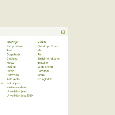
Galerije
Video
Za opuštanje
Stand-up - Open
Fun
Mic
Događanja
Fun
Clubbing
Smiješne reklame
Moda
Brutalno
Izložbe
Vi ste snimili
Dizajn
Foršpani
Putovanja
Metro
Auto-moto
Iza ogledala
ort
Foto vijesti
Karikatura dana
Uhvati duh ljeta
Uhvati duh ljeta 2010