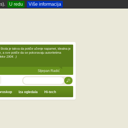
s).
U redu
Više informacija
škola je takva da potiče učenje napamet, idealna je
te, a sve potiče da se pokoravaju autoritetima
leke 1904. :)
Stjepan Radić
TRAŽI
roskop
Iza ogledala
Hi-tech