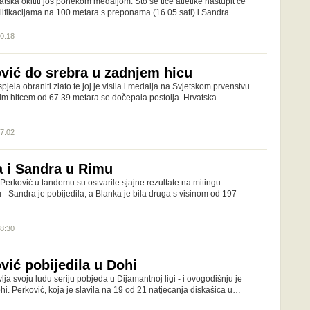
tska okititi još ponekom medaljom. Što se tiče atletike nastupit će
lifikacijama na 100 metara s preponama (16.05 sati) i Sandra…
10:18
vić do srebra u zadnjem hicu
jela obraniti zlato te joj je visila i medalja na Svjetskom prvenstvu
im hitcem od 67.39 metara se dočepala postolja. Hrvatska
17:02
a i Sandra u Rimu
Perković u tandemu su ostvarile sjajne rezultate na mitingu
- Sandra je pobijedila, a Blanka je bila druga s visinom od 197
08:30
vić pobijedila u Dohi
ja svoju ludu seriju pobjeda u Dijamantnoj ligi - i ovogodišnju je
i. Perković, koja je slavila na 19 od 21 natjecanja diskašica u…