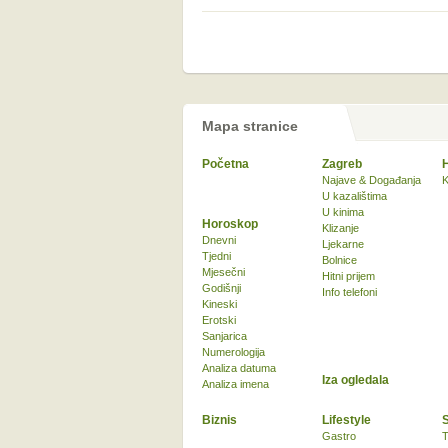
Mapa stranice
Početna
Zagreb
Najave & Događanja
K
U kazalištima
U kinima
Horoskop
Klizanje
Dnevni
Ljekarne
Tjedni
Bolnice
Mjesečni
Hitni prijem
Godišnji
Info telefoni
Kineski
Erotski
Sanjarica
Numerologija
Analiza datuma
Iza ogledala
Analiza imena
Biznis
Lifestyle
Gastro
T