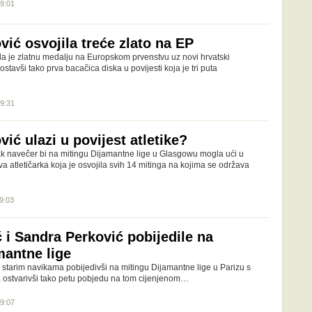
19:01
ić osvojila treće zlato na EP
la je zlatnu medalju na Europskom prvenstvu uz novi hrvatski
stavši tako prva bacačica diska u povijesti koja je tri puta
19:31
ić ulazi u povijest atletike?
k navečer bi na mitingu Dijamantne lige u Glasgowu mogla ući u
rva atletičarka koja je osvojila svih 14 mitinga na kojima se održava
19:03
 i Sandra Perković pobijedile na
mantne lige
e starim navikama pobijedivši na mitingu Dijamantne lige u Parizu s
 ostvarivši tako petu pobjedu na tom cijenjenom…
09:07