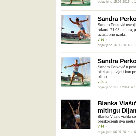
objavljeno 15.05.2015. u 
Sandra Perkov
Sandra Perković osvoji
rekord, 71.08 metara, po
uzastopno uzela…
više »
objavljeno 16.08.2014. u 
Sandra Perkov
Sandra Perković u peta
atletsku povijest kao p
elitno…
više »
objavljeno 11.07.2014. u 
Blanka Vlašić
mitingu Dija
Blanka Vlašić vratila s
preskočenih dva metra,
više »
objavljeno 06.07.2014. u 