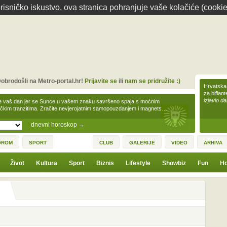
isničko iskustvo, ova stranica pohranjuje vaše kolačiće (cookie
obrodošli na Metro-portal.hr!
Prijavite se
ili
nam se pridružite :)
Hrvatska 
za biflan
izjavio da
e vaš dan jer se Sunce u vašem znaku savršeno spaja s moćnim
čkim tranzitima. Zračite nevjerojatnim samopouzdanjem i magnets…
dnevni horoskop
→
OROM
SPORT
CLUB
GALERIJE
VIDEO
ARHIVA
Život
Kultura
Sport
Biznis
Lifestyle
Showbiz
Fun
Ho