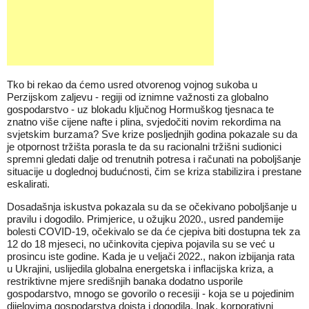
Tko bi rekao da ćemo usred otvorenog vojnog sukoba u
Perzijskom zaljevu - regiji od iznimne važnosti za globalno
gospodarstvo - uz blokadu ključnog Hormuškog tjesnaca te
znatno više cijene nafte i plina, svjedočiti novim rekordima na
svjetskim burzama? Sve krize posljednjih godina pokazale su da
je otpornost tržišta porasla te da su racionalni tržišni sudionici
spremni gledati dalje od trenutnih potresa i računati na poboljšanje
situacije u doglednoj budućnosti, čim se kriza stabilizira i prestane
eskalirati.
Dosadašnja iskustva pokazala su da se očekivano poboljšanje u
pravilu i dogodilo. Primjerice, u ožujku 2020., usred pandemije
bolesti COVID-19, očekivalo se da će cjepiva biti dostupna tek za
12 do 18 mjeseci, no učinkovita cjepiva pojavila su se već u
prosincu iste godine. Kada je u veljači 2022., nakon izbijanja rata
u Ukrajini, uslijedila globalna energetska i inflacijska kriza, a
restriktivne mjere središnjih banaka dodatno usporile
gospodarstvo, mnogo se govorilo o recesiji - koja se u pojedinim
dijelovima gospodarstva doista i dogodila. Ipak, korporativni