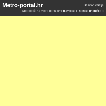
Metro-portal.hr
Desktop verzija
Dobrodošli na Metro-portal.hr!
Prijavite se
ili
nam se pridružite :)