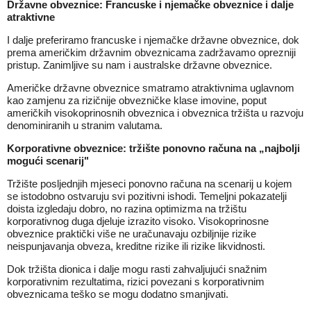
Državne obveznice: Francuske i njemačke obveznice i dalje
atraktivne
I dalje preferiramo francuske i njemačke državne obveznice, dok
prema američkim državnim obveznicama zadržavamo oprezniji
pristup. Zanimljive su nam i australske državne obveznice.
Američke državne obveznice smatramo atraktivnima uglavnom
kao zamjenu za rizičnije obvezničke klase imovine, poput
američkih visokoprinosnih obveznica i obveznica tržišta u razvoju
denominiranih u stranim valutama.
Korporativne obveznice: tržište ponovno računa na „najbolji
mogući scenarij"
Tržište posljednjih mjeseci ponovno računa na scenarij u kojem
se istodobno ostvaruju svi pozitivni ishodi. Temeljni pokazatelji
doista izgledaju dobro, no razina optimizma na tržištu
korporativnog duga djeluje izrazito visoko. Visokoprinosne
obveznice praktički više ne uračunavaju ozbiljnije rizike
neispunjavanja obveza, kreditne rizike ili rizike likvidnosti.
Dok tržišta dionica i dalje mogu rasti zahvaljujući snažnim
korporativnim rezultatima, rizici povezani s korporativnim
obveznicama teško se mogu dodatno smanjivati.