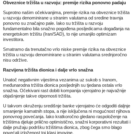
Obveznice tržišta u razvoju: premije rizika ponovno padaju
Suprotno našim očekivanjima, premije rizika na obveznice tržišta
u razvoju denominirane u stranim valutama od sredine travnja
ponovno su značajno pale. Iako su tržišta u razvoju
fundamentalno bila snažno pogođena posljedicama događanja na
energetskom tržištu (Iran/SAD), to nije umanjilo optimizam
investitora.
Smatramo da trenutačno vrlo niske premije rizika na obveznice
tržišta u razvoju denominirane u stranim valutama srednjoročno
nisu održive.
Razvijena tržišta dionica i dalje vrlo snažna
Unatoč negativnim vijestima vezanima uz sukob s Iranom,
međunarodna tržišta dionica posljednjih su tjedana ostala vrlo
snažna. Očekivani rast dobiti kompanija vjerojatno je najvažnije
objašnjenje takve otpornosti tržišta.
U takvom okruženju središnje banke vjerojatno će odgoditi daljnje
smanjenje kamatnih stopa, a nije isključena ni mogućnost njihova
ponovnog povećanja. Iako kratkoročno gledano raspoloženje na
tržištima djeluje prilično optimistično, snažni korporativni rezultati i
dalje pružaju podršku tržištima dionica, zbog čega smo blago
povećali izloženost toj klasi imovine.