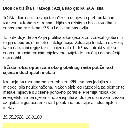
Dionice tržišta u razvoju: Azija kao globalna AI sila
Tržišta dionica u razvoju također su uspješno prebrodila pad
izazvan sukobom s Iranom. Njihova relativno bolja izvedba u
odnosu na razvijena tržišta i dalje se nastavlja.
To potvrđuje da se Azija profilirala kao jedna od vodećih globalnih
regija u području umjetne inteligencije. Valuacije tržišta u razvoju,
kako na razini regije tako i pojedinačnih država, atraktivnije su
nego u mnogim drugim dijelovima svijeta te upućuju na snažniji
rast dobiti.
Tržišta roba: optimizam oko globalnog rasta potiče rast
cijena industrijskih metala
Kretanja na međunarodnim robnim tržištima posljednjih su
mjeseci bila neujednačena. Nakon slabijeg razdoblja za plemenite
metale, njihove su cijene ponovno porasle. Premija rizika kod
energetskih roba djelomično se ispuhala, dok je optimizam vezan
uz globalni gospodarski rast potaknuo rast cijena industrijskih
metala.
19.05.2026. 16:01:00