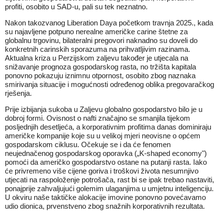
profiti, osobito u SAD-u, pali su tek neznatno.
Nakon takozvanog Liberation Daya početkom travnja 2025., kada
su najavljene potpuno nerealne američke carine štetne za
globalnu trgovinu, bilateralni pregovori naknadno su doveli do
konkretnih carinskih sporazuma na prihvatljivim razinama.
Aktualna kriza u Perzijskom zaljevu također je utjecala na
snižavanje prognoza gospodarskog rasta, no tržišta kapitala
ponovno pokazuju iznimnu otpornost, osobito zbog naznaka
smirivanja situacije i mogućnosti određenog oblika pregovaračkog
rješenja.
Prije izbijanja sukoba u Zaljevu globalno gospodarstvo bilo je u
dobroj formi. Ovisnost o nafti značajno se smanjila tijekom
posljednjih desetljeća, a korporativnim profitima danas dominiraju
američke kompanije koje su u velikoj mjeri neovisne o općem
gospodarskom ciklusu. Očekuje se i da će fenomen
neujednačenog gospodarskog oporavka („K-shaped economy")
pomoći da američko gospodarstvo ostane na putanji rasta. Iako
će privremeno više cijene goriva i troškovi života nesumnjivo
utjecati na raspoloženje potrošača, rast bi se ipak trebao nastaviti,
ponajprije zahvaljujući golemim ulaganjima u umjetnu inteligenciju.
U okviru naše taktičke alokacije imovine ponovno povećavamo
udio dionica, prvenstveno zbog snažnih korporativnih rezultata.