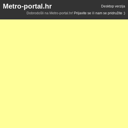
Metro-portal.hr
Desktop verzija
Dobrodošli na Metro-portal.hr!
Prijavite se
ili
nam se pridružite :)