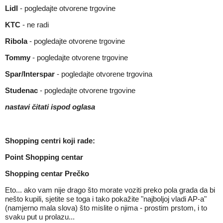
Lidl
-
pogledajte otvorene trgovine
KTC
- ne radi
Ribola
-
pogledajte otvorene trgovine
Tommy
-
pogledajte otvorene trgovine
Spar/Interspar
-
pogledajte otvorene trgovina
Studenac
-
pogledajte otvorene trgovine
nastavi čitati ispod oglasa
Shopping centri koji rade:
Point Shopping centar
Shopping centar Prečko
Eto... ako vam nije drago što morate voziti preko pola grada da bi
nešto kupili, sjetite se toga i tako pokažite "najboljoj vladi AP-a"
(namjerno mala slova) što mislite o njima - prostim prstom, i to
svaku put u prolazu...