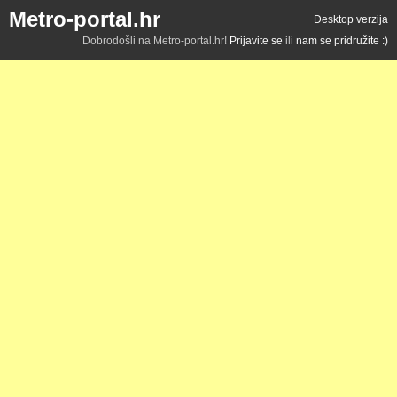
Metro-portal.hr
Desktop verzija
Dobrodošli na Metro-portal.hr!
Prijavite se
ili
nam se pridružite :)