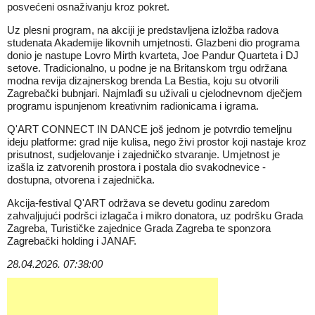
posvećeni osnaživanju kroz pokret.
Uz plesni program, na akciji je predstavljena izložba radova
studenata Akademije likovnih umjetnosti. Glazbeni dio programa
donio je nastupe Lovro Mirth kvarteta, Joe Pandur Quarteta i DJ
setove. Tradicionalno, u podne je na Britanskom trgu održana
modna revija dizajnerskog brenda La Bestia, koju su otvorili
Zagrebački bubnjari. Najmlađi su uživali u cjelodnevnom dječjem
programu ispunjenom kreativnim radionicama i igrama.
Q'ART CONNECT IN DANCE još jednom je potvrdio temeljnu
ideju platforme: grad nije kulisa, nego živi prostor koji nastaje kroz
prisutnost, sudjelovanje i zajedničko stvaranje. Umjetnost je
izašla iz zatvorenih prostora i postala dio svakodnevice -
dostupna, otvorena i zajednička.
Akcija-festival Q'ART održava se devetu godinu zaredom
zahvaljujući podršci izlagača i mikro donatora, uz podršku Grada
Zagreba, Turističke zajednice Grada Zagreba te sponzora
Zagrebački holding i JANAF.
28.04.2026. 07:38:00