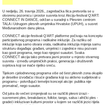
U nedjelju, 26. travnja 2026., zagrebačka Ilica pretvorila se u
otvorenu pozornicu i prostor susreta kroz Akciju-festival Q'ART:
CONNECT IN DANCE, održan u suradnji s Plesnim centrom
TALA i Udrugom plesnih umjetnika Hrvatske (UPUH), u susret
Međunarodnom danu plesa.
CONNECT akcije-festivali Q'ART platforme počivaju na konceptu
participativnog programa i radikalne inkluzije. Za razliku od
inkluzije koja samo otvara vrata, radikalna inkluzija mijenja samu
strukturu događaja: građani, umjetnici i zajednice nisu pozvani
kao gosti programa, nego kao njegovi suautori. Svaka
CONNECT akcija tako pretvara javni prostor u mjesto stvarnog
susreta - između umjetničkih praksi, generacija i društvenih
svjetova koji se inače rijetko sreću.
Tijekom cjelodnevnog programa više od šest plesnih zona okupilo
je desetke izvođača i tisuće građana koji su aktivno sudjelovali u
programu - potvrđujući temeljni koncept akcije: publika nije
promatrač, nego suautor.
Od jutra do večeri izmjenjivali su se različiti plesni izrazi -
suvremeni ples, breakdance, folklor, tango, salsa i afrički ples -
gradeći inkluzivan kulturni prostor u kojem se različiti jezici tijela