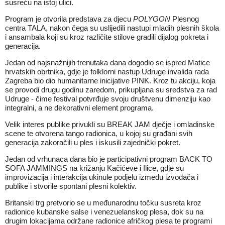
susreću na istoj ulici.
Program je otvorila predstava za djecu
POLYGON
Plesnog
centra TALA, nakon čega su uslijedili nastupi mladih plesnih škola
i ansambala koji su kroz različite stilove gradili dijalog pokreta i
generacija.
Jedan od najsnažnijih trenutaka dana dogodio se ispred Matice
hrvatskih obrtnika, gdje je folklorni nastup Udruge invalida rada
Zagreba bio dio humanitarne inicijative PINK. Kroz tu akciju, koja
se provodi drugu godinu zaredom, prikupljana su sredstva za rad
Udruge - čime festival potvrđuje svoju društvenu dimenziju kao
integralni, a ne dekorativni element programa.
Velik interes publike privukli su BREAK JAM dječje i omladinske
scene te otvorena tango radionica, u kojoj su građani svih
generacija zakoračili u ples i iskusili zajednički pokret.
Jedan od vrhunaca dana bio je participativni program BACK TO
SOFA JAMMINGS na križanju Kačićeve i Ilice, gdje su
improvizacija i interakcija ukinule podjelu između izvođača i
publike i stvorile spontani plesni kolektiv.
Britanski trg pretvorio se u međunarodnu točku susreta kroz
radionice kubanske salse i venezuelanskog plesa, dok su na
drugim lokacijama održane radionice afričkog plesa te programi