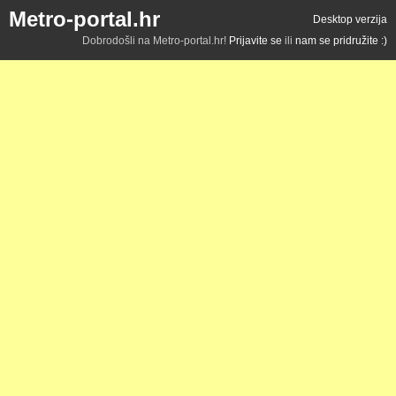
Metro-portal.hr
Desktop verzija
Dobrodošli na Metro-portal.hr!
Prijavite se
ili
nam se pridružite :)