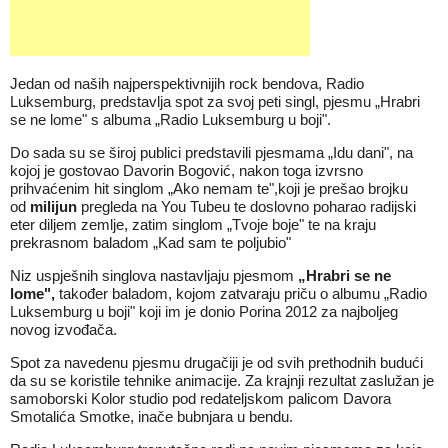
Jedan od naših najperspektivnijih rock bendova, Radio
Luksemburg, predstavlja spot za svoj peti singl, pjesmu „Hrabri
se ne lome" s albuma „Radio Luksemburg u boji".
Do sada su se široj publici predstavili pjesmama
„Idu dani"
, na
kojoj je gostovao Davorin Bogović, nakon toga izvrsno
prihvaćenim hit singlom
„Ako nemam te"
,koji je prešao brojku
od
milijun
pregleda na You Tubeu te doslovno poharao radijski
eter diljem zemlje, zatim singlom
„Tvoje boje"
te na kraju
prekrasnom baladom
„Kad sam te poljubio"
Niz uspješnih singlova nastavljaju pjesmom
„Hrabri se ne
lome",
također baladom, kojom zatvaraju priču o albumu „Radio
Luksemburg u boji" koji im je donio Porina 2012 za najboljeg
novog izvođača.
Spot za navedenu pjesmu drugačiji je od svih prethodnih budući
da su se koristile tehnike animacije. Za krajnji rezultat zaslužan je
samoborski Kolor studio pod redateljskom palicom Davora
Smotalića Smotke, inače bubnjara u bendu.