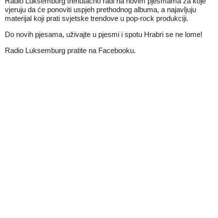
Radio Luksemburg trenutačno radi na novim pjesmama za koje
vjeruju da će ponoviti uspjeh prethodnog albuma, a najavljuju
materijal koji prati svjetske trendove u pop-rock produkciji.
Do novih pjesama, uživajte u pjesmi i spotu Hrabri se ne lome!
Radio Luksemburg pratite na
Facebooku
.