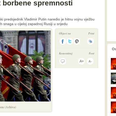
st borbene spremnosti
i predsjednik Vladimir Putin naredio je hitnu vojnu vježbu
 snaga u cijeloj zapadnoj Rusiji u srijedu
Objavi na
Print
prethodno
2
Os
Komentiraj
Font
jem (Arhiva)