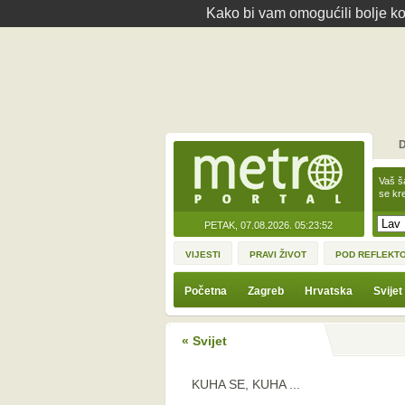
Kako bi vam omogućili bolje kor
D
Vaš š
se kre
PETAK, 07.08.2026.
05:23:52
VIJESTI
PRAVI ŽIVOT
POD REFLEKT
Početna
Zagreb
Hrvatska
Svijet
« Svijet
KUHA SE, KUHA ...