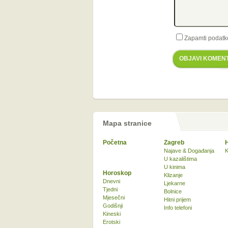
Zapamti podatk
OBJAVI KOMEN
Mapa stranice
Početna
Zagreb
Najave & Događanja
K
U kazalištima
U kinima
Horoskop
Klizanje
Dnevni
Ljekarne
Tjedni
Bolnice
Mjesečni
Hitni prijem
Godišnji
Info telefoni
Kineski
Erotski