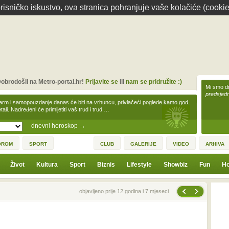
isničko iskustvo, ova stranica pohranjuje vaše kolačiće (cookie
obrodošli na Metro-portal.hr!
Prijavite se
ili
nam se pridružite :)
Mi smo dr
predsjedn
arm i samopouzdanje danas će biti na vrhuncu, privlačeći poglede kamo god
tali. Nadređeni će primijetiti vaš trud i trud …
dnevni horoskop
→
OROM
SPORT
CLUB
GALERIJE
VIDEO
ARHIVA
Život
Kultura
Sport
Biznis
Lifestyle
Showbiz
Fun
Ho
Sljedeća vijest
Prethodna vijest
objavljeno prije 12 godina i 7 mjeseci