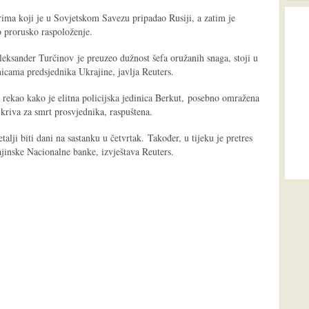
rima koji je u Sovjetskom Savezu pripadao Rusiji, a zatim je
o prorusko raspoloženje.
leksander Turčinov je preuzeo dužnost šefa oružanih snaga, stoji u
icama predsjednika Ukrajine, javlja Reuters.
 rekao kako je elitna policijska jedinica Berkut, posebno omražena
kriva za smrt prosvjednika, raspuštena.
lji biti dani na sastanku u četvrtak. Također, u tijeku je pretres
jinske Nacionalne banke, izvještava Reuters.