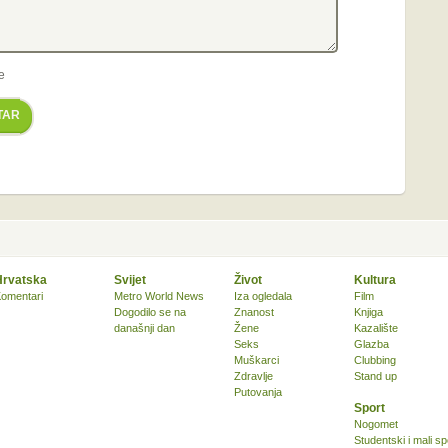
e
TAR
Hrvatska
Svijet
Život
Kultura
omentari
Metro World News
Iza ogledala
Film
Dogodilo se na
Znanost
Knjiga
današnji dan
Žene
Kazalište
Seks
Glazba
Muškarci
Clubbing
Zdravlje
Stand up
Putovanja
Sport
Nogomet
Studentski i mali sp