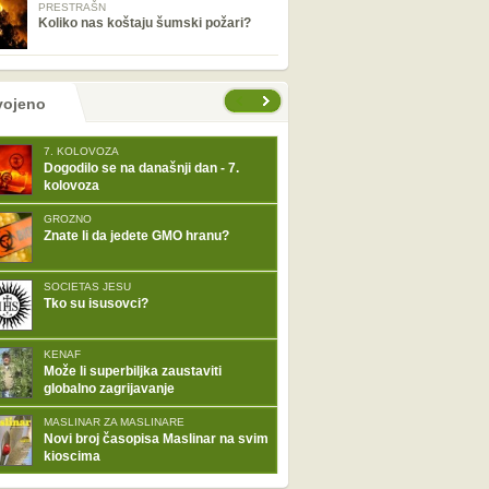
PRESTRAŠN
Koliko nas koštaju šumski požari?
tranice
vojeno
7. KOLOVOZA
Dogodilo se na današnji dan - 7.
kolovoza
GROZNO
Znate li da jedete GMO hranu?
SOCIETAS JESU
Tko su isusovci?
KENAF
Može li superbiljka zaustaviti
globalno zagrijavanje
MASLINAR ZA MASLINARE
Novi broj časopisa Maslinar na svim
kioscima