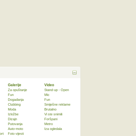
Galerije
Video
Za opuštanje
Stand-up - Open
Fun
Mic
Događanja
Fun
Clubbing
Smiješne reklame
Moda
Brutalno
Izložbe
Vi ste snimili
Dizajn
Foršpani
Putovanja
Metro
Auto-moto
Iza ogledala
ort
Foto vijesti