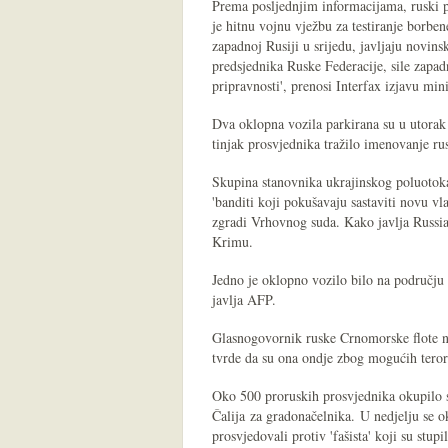
Prema posljednjim informacijama, ruski 
je hitnu vojnu vježbu za testiranje borbe
zapadnoj Rusiji u srijedu, javljaju novin
predsjednika Ruske Federacije, sile zapa
pripravnosti', prenosi Interfax izjavu mi
Dva oklopna vozila parkirana su u utorak
tinjak prosvjednika tražilo imenovanje ru
Skupina stanovnika ukrajinskog poluotoka
'banditi koji pokušavaju sastaviti novu vla
zgradi Vrhovnog suda. Kako javlja Russia
Krimu.
Jedno je oklopno vozilo bilo na području 
javlja AFP.
Glasnogovornik ruske Crnomorske flote ni
tvrde da su ona ondje zbog mogućih teror
Oko 500 proruskih prosvjednika okupilo s
Čalija za gradonačelnika. U nedjelju se 
prosvjedovali protiv 'fašista' koji su stup