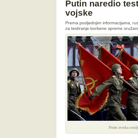
Putin naredio te
vojske
Prema posljednjim informacijama, rusk
za testiranje borbene spreme oružanih
Putin zvecka oruž