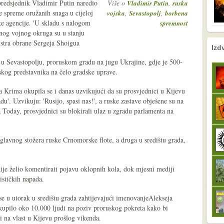
predsjednik Vladimir Putin naredio
Više o
,
Vladimir Putin
ruska
ne spreme oružanih snaga u cijeloj
,
,
vojska
Sevastopolj
borbena
ske agencije. 'U skladu s nalogom
spremnost
dnog vojnog okruga su u stanju
nistra obrane Sergeja Shoigua
nema prethodne s
sljedeće
Izd
 u Sevastopolju, proruskom gradu na jugu Ukrajine, gdje je 500-
skog predstavnika na čelo gradske uprave.
 Krima okupila se i danas uzvikujući da su prosvjednici u Kijevu
du'. Uzvikuju: 'Rusijo, spasi nas!', a ruske zastave obješene su na
 Today, prosvjednici su blokirali ulaz u zgradu parlamenta na
glavnog stožera ruske Crnomorske flote, a druga u središtu grada,
je želio komentirati pojavu oklopnih kola, dok mjesni mediji
ističkih napada.
e u utorak u središtu grada zahtijevajući imenovanjeAlekseja
okupilo oko 10.000 ljudi na poziv proruskog pokreta kako bi
ili na vlast u Kijevu prošlog vikenda.