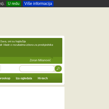
s).
U redu
Više informacija
žava, oni su hajdučija
ik Vlade o rezultatima izbora za predsjednika
Zoran Milanović
TRAŽI
roskop
Iza ogledala
Hi-tech