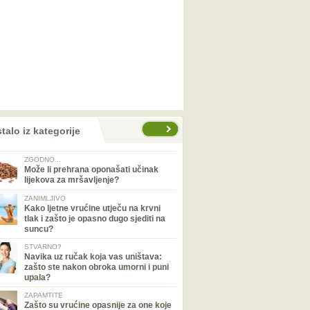
talo iz kategorije
ZGODNO...
Može li prehrana oponašati učinak
lijekova za mršavljenje?
ZANIMLJIVO
Kako ljetne vrućine utječu na krvni
tlak i zašto je opasno dugo sjediti na
suncu?
STVARNO?
Navika uz ručak koja vas uništava:
zašto ste nakon obroka umorni i puni
upala?
ZAPAMTITE
Zašto su vrućine opasnije za one koje