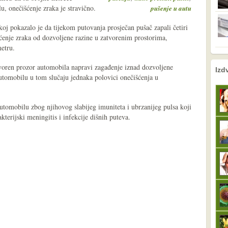
, onečišćenje zraka je stravično.
pušenje u autu
koj pokazalo je da tijekom putovanja prosječan pušač zapali četiri
išćenje zraka od dozvoljene razine u zatvorenim prostorima,
metru.
tvoren prozor automobila napravi zagađenje iznad dozvoljene
nema prethodne s
sljedeće
Izd
automobilu u tom slučaju jednaka polovici onečišćenja u
automobilu zbog njihovog slabijeg imuniteta i ubrzanijeg pulsa koji
kterijski meningitis i infekcije dišnih puteva.