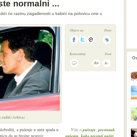
te normalni ...
 dići će razinu zagađenosti u kabini na polovicu one u
Objavi na
Print
Komentiraj
Font
prethodno
2
Os
 raditi (Arhiva)
loboditi, a pušenje u autu spada u
Više o
,
pušenje
prestanak
enicu da su brojne nesreće
,
,
pušenja
kako prestati pušiti