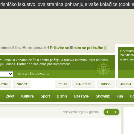
isničko iskustvo, ova stranica pohranjuje vaše kolačiće (cookie
obrodošli na Metro-portal.hr!
Prijavite se
ili
nam se pridružite :)
Hrvatska 
za biflan
izjavio da
v: Lavovi u vezama bit će u centru pažnje, a njihova karizma unijet će novu
iju u odnos. Partner će vas obasipati komplimenti…
dnevni horoskop
→
OROM
SPORT
CLUB
GALERIJE
VIDEO
ARHIVA
Život
Kultura
Sport
Biznis
Lifestyle
Showbiz
Fun
Ho
Sljedeća vijest
Prethodna vijest
objavljeno prije 14 godina