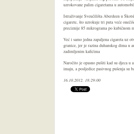
uzrokovane palim cigaretama u automobilu
Istraživanje Sveučilišta Aberdeen u Škots
cigarete, što uzrokuje tri puta veće oneč
preciznije 85 mikrograma po kubičnom 
Već i samo jedna zapaljena cigareta uz o
granice, jer je razina duhanskog dima u 
zadimljenim kafićima
Naročito je opasno pušiti kad su djeca u 
imaju, a posljedice pasivnog pušenja su ba
16.10.2012. 18:29:00