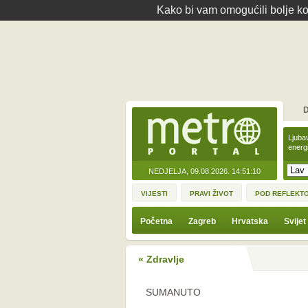
Kako bi vam omogućili bolje kor
D
Ljuba
energ
NEDJELJA, 09.08.2026.
14:51:10
VIJESTI
PRAVI ŽIVOT
POD REFLEKT
Početna
Zagreb
Hrvatska
Svijet
« Zdravlje
SUMANUTO