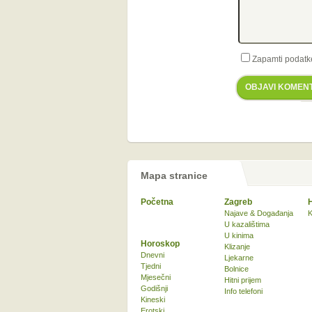
Zapamti podatk
OBJAVI KOMEN
Mapa stranice
Početna
Zagreb
Najave & Događanja
K
U kazalištima
U kinima
Horoskop
Klizanje
Dnevni
Ljekarne
Tjedni
Bolnice
Mjesečni
Hitni prijem
Godišnji
Info telefoni
Kineski
Erotski