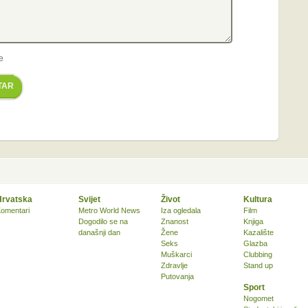
e
TAR
Hrvatska
Svijet
Život
Kultura
omentari
Metro World News
Iza ogledala
Film
Dogodilo se na
Znanost
Knjiga
današnji dan
Žene
Kazalište
Seks
Glazba
Muškarci
Clubbing
Zdravlje
Stand up
Putovanja
Sport
Nogomet