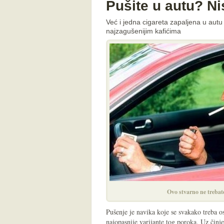
Pušite u autu? Nis
Već i jedna cigareta zapaljena u autu
najzagušenijim kafićima
Ovo stvarno ne trebate
Pušenje je navika koje se svakako treba os
najopasnije varijante tog poroka. Uz činj