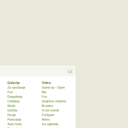
Galerije
Video
Za opuštanje
Stand-up - Open
Fun
Mic
Događanja
Fun
Clubbing
Smiješne reklame
Moda
Brutalno
Izložbe
Vi ste snimili
Dizajn
Foršpani
Putovanja
Metro
Auto-moto
Iza ogledala