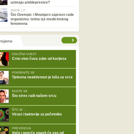
uzimaju antidepresive?
ZNATE LI?
Što Ozempic i Mounjaro zapravo rade
organizmu: istina iza medicinskog
fenomena
tranice
vojeno
ODLIČNA VIJEST
Crno vino čuva zube od karijesa
POKRENITE SE
Tjelesna neaktivnost je loša za srce
PAZITE SE
Što stres radi našem srcu
ŠTO JE ...
Virusi i bakterije za početnike
PREVENCIJA
Voće i povrće spasit će vas od