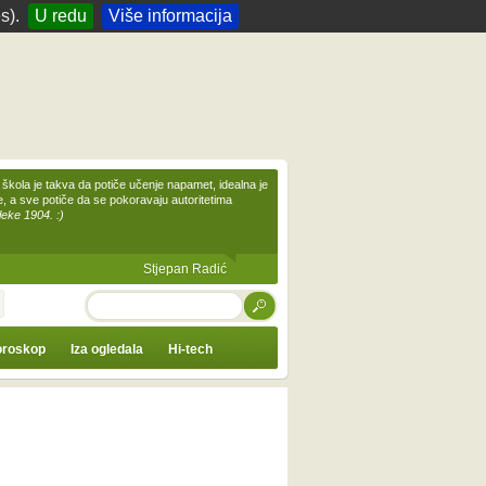
s).
U redu
Više informacija
škola je takva da potiče učenje napamet, idealna je
te, a sve potiče da se pokoravaju autoritetima
leke 1904. :)
Stjepan Radić
TRAŽI
roskop
Iza ogledala
Hi-tech