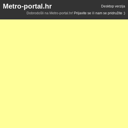
Metro-portal.hr
Desktop verzija
Dobrodošli na Metro-portal.hr!
Prijavite se
ili
nam se pridružite :)