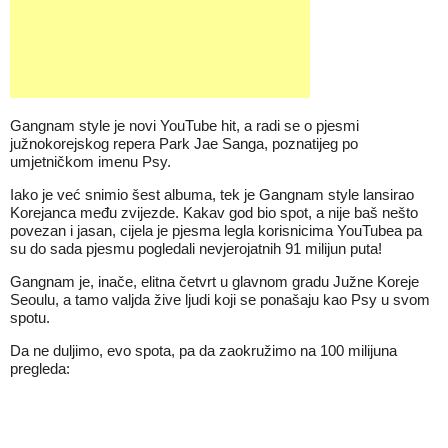
Gangnam style je novi YouTube hit, a radi se o pjesmi
južnokorejskog repera Park Jae Sanga, poznatijeg po
umjetničkom imenu Psy.
Iako je već snimio šest albuma, tek je Gangnam style lansirao
Korejanca među zvijezde. Kakav god bio spot, a nije baš nešto
povezan i jasan, cijela je pjesma legla korisnicima YouTubea pa
su do sada pjesmu pogledali nevjerojatnih 91 milijun puta!
Gangnam je, inače, elitna četvrt u glavnom gradu Južne Koreje
Seoulu, a tamo valjda žive ljudi koji se ponašaju kao Psy u svom
spotu.
Da ne duljimo, evo spota, pa da zaokružimo na 100 milijuna
pregleda: