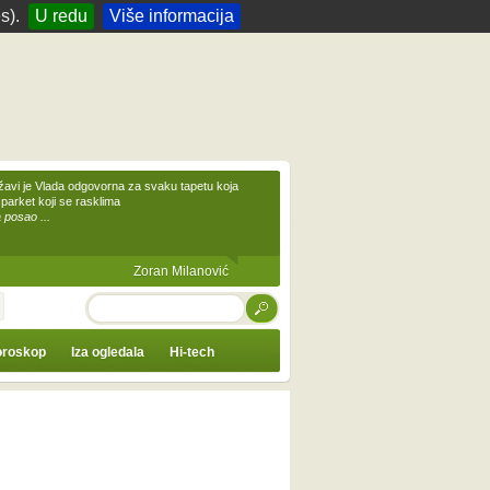
s).
U redu
Više informacija
žavi je Vlada odgovorna za svaku tapetu koja
 parket koji se rasklima
 posao ...
Zoran Milanović
TRAŽI
roskop
Iza ogledala
Hi-tech