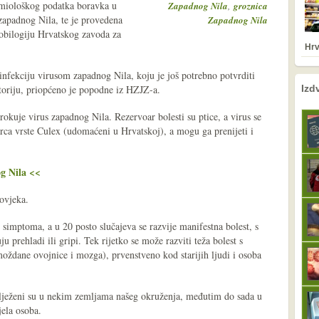
demiološkog podatka boravka u
,
Zapadnog Nila
groznica
 zapadnog Nila, te je provedena
Zapadnog Nila
robilogiju Hrvatskog zavoda za
Hrv
 infekciju virusom zapadnog Nila, koju je još potrebno potvrditi
nema prethodne s
sljedeće
toriju, priopćeno je popodne iz HZJZ-a.
Izd
okuje virus zapadnog Nila. Rezervoar bolesti su ptice, a virus se
ca vrste Culex (udomaćeni u Hrvatskoj), a mogu ga prenijeti i
g Nila <<
čovjeka.
 simptoma, a u 20 posto slučajeva se razvije manifestna bolest, s
prehladi ili gripi. Tek rijetko se može razviti teža bolest s
ždane ovojnice i mozga), prvenstveno kod starijih ljudi i osoba
lježeni su u nekim zemljama našeg okruženja, međutim do sada u
jela osoba.