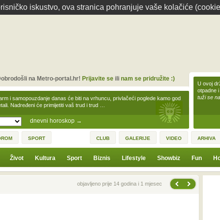
isničko iskustvo, ova stranica pohranjuje vaše kolačiće (cookie
obrodošli na Metro-portal.hr!
Prijavite se
ili
nam se pridružite :)
U ovoj dr
otpadne i
tuži se na
arm i samopouzdanje danas će biti na vrhuncu, privlačeći poglede kamo god
tali. Nadređeni će primijetiti vaš trud i trud …
dnevni horoskop
→
OROM
SPORT
CLUB
GALERIJE
VIDEO
ARHIVA
Život
Kultura
Sport
Biznis
Lifestyle
Showbiz
Fun
Ho
Sljedeća vijest
Prethodna vijest
objavljeno prije 14 godina i 1 mjesec