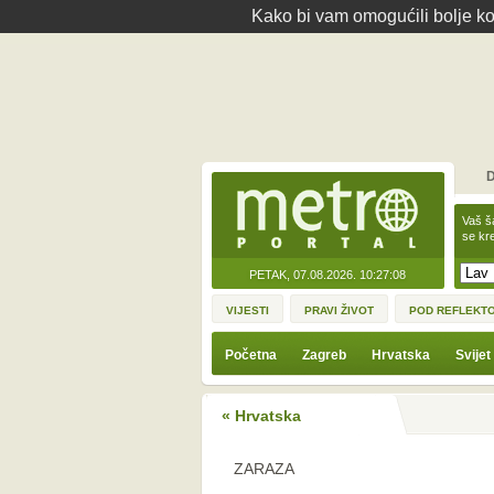
Kako bi vam omogućili bolje kor
D
Vaš š
se kre
PETAK, 07.08.2026.
10:27:08
VIJESTI
PRAVI ŽIVOT
POD REFLEKT
Početna
Zagreb
Hrvatska
Svijet
« Hrvatska
ZARAZA