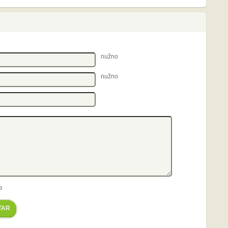
nužno
nužno
e
TAR