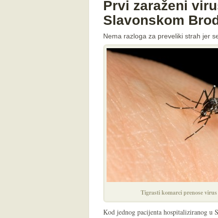
Prvi zaraženi vi
Slavonskom Bro
Nema razloga za preveliki strah jer 
Tigrasti komarci prenose viru
Kod jednog pacijenta hospitaliziranog u