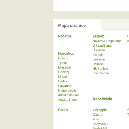
Mapa stranice
Početna
Zagreb
Najave & Događanja
K
U kazalištima
U kinima
Horoskop
Klizanje
Dnevni
Ljekarne
Tjedni
Bolnice
Mjesečni
Hitni prijem
Godišnji
Info telefoni
Kineski
Erotski
Sanjarica
Numerologija
Analiza datuma
Iza ogledala
Analiza imena
Biznis
Lifestyle
Gastro
T
Auto
Body&Soul
Moda&Stil