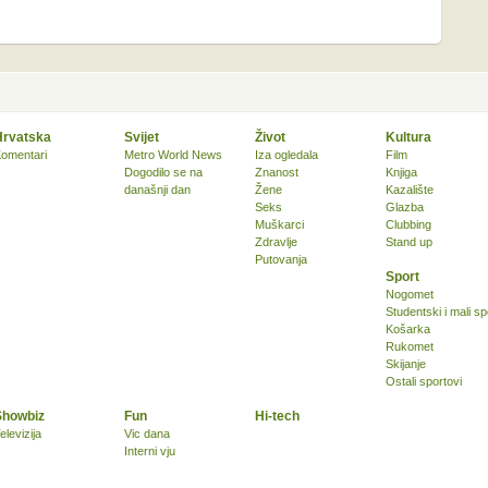
Hrvatska
Svijet
Život
Kultura
omentari
Metro World News
Iza ogledala
Film
Dogodilo se na
Znanost
Knjiga
današnji dan
Žene
Kazalište
Seks
Glazba
Muškarci
Clubbing
Zdravlje
Stand up
Putovanja
Sport
Nogomet
Studentski i mali sp
Košarka
Rukomet
Skijanje
Ostali sportovi
Showbiz
Fun
Hi-tech
elevizija
Vic dana
Interni vju