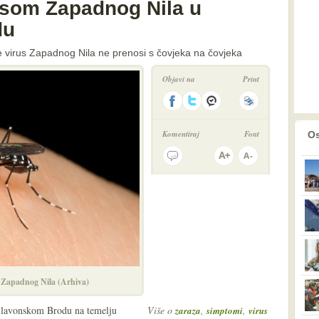
rusom Zapadnog Nila u
du
se virus Zapadnog Nila ne prenosi s čovjeka na čovjeka
Objavi na
Print
prethodno
2
Komentiraj
Font
Os
s Zapadnog Nila (Arhiva)
 Slavonskom Brodu na temelju
Više o
,
,
zaraza
simptomi
virus