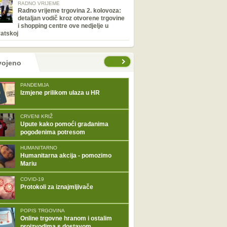
RADNO VRIJEME
Radno vrijeme trgovina 2. kolovoza:
detaljan vodič kroz otvorene trgovine
i shopping centre ove nedjelje u
atskoj
tranice
vojeno
PANDEMIJA
Izmjene prilikom ulaza u HR
CRVENI KRIŽ
Upute kako pomoći građanima
pogođenima potresom
HUMANITARNO
Humanitarna akcija - pomozimo
Mariu
COVID-19
Protokoli za iznajmljivače
POPIS TRGOVINA
Online trgovne hranom i ostalim
proizvodima s dostavom