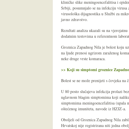
kliničke slike meningoencefalitisa i epi
Srbiji, posumnjalo se na infekciju virusa
virusološka dijagnostika u Službi za mik
javno zdravstvo.
Rezultati analiza ukazali su na vjerojatnu
dodatnim testovima u referentnom labora
Groznica Zapadnog Nila je bolest koju uzr
na ljude prenosi ugrizom zaraženog komar
neke druge vrste komaraca.
>> Koji su simptomi groznice Zapadno
Bolest se ne može prenijeti s čovjeka na 
U 80 posto slučajeva infekcija prolazi bez
uglavnom blagim simptomima koji nalikuju 
simptomima meningoencefalitisa (upala mo
oštećenog imuniteta, navode iz HZJZ-a.
Oboljeli od Groznica Zapadnog Nila zabi
Hrvatskoj nije registrirana niti jedna obol