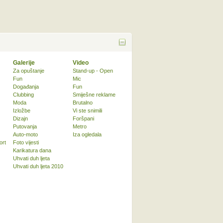
Galerije
Video
Za opuštanje
Stand-up - Open
Fun
Mic
Događanja
Fun
Clubbing
Smiješne reklame
Moda
Brutalno
Izložbe
Vi ste snimili
Dizajn
Foršpani
Putovanja
Metro
Auto-moto
Iza ogledala
ort
Foto vijesti
Karikatura dana
Uhvati duh ljeta
Uhvati duh ljeta 2010