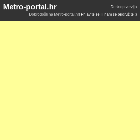
Metro-portal.hr
Desktop verzija
Dobrodošli na Metro-portal.hr!
Prijavite se
ili
nam se pridružite :)