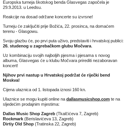
Europska turneja škotskog benda Glasvegas započela je
29.9.2013. u Leedsu.
Reakcije na dosad održane koncerte su izvrsne!
Turneju će zaključiti prije Božića, 22. prosinca, na domaćem
terenu - Glasgowu.
Svoju glazbu će, po prvi puta uživo, predstaviti i hrvatskoj publici:
26. studenog u zagrebačkom glubu Močvara
.
Uz kombinaciju svojih najboljih pjesma i pjesama s novog
albuma, Glasvegas će u klubu Močvara prirediti nezaboravan
koncert!
Njihov prvi nastup u Hrvatskoj podržat će riječki bend
Moskva!
Cijena ulaznica od 1. listopada iznosi 160 kn.
Ulaznice se mogu kupiti online na
dallasmusicshop.com
te na
sljedećim prodajnim mjestima:
Dallas Music Shop Zagreb
(Tkalčićeva 7, Zagreb)
Rockmark
(Berislavićeva 13, Zagreb)
Dirtiy Old Shop
(Tratinska 22, Zagreb)