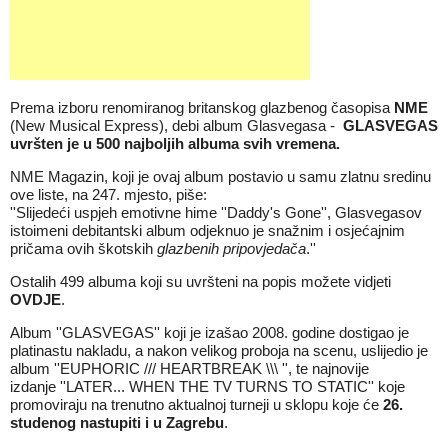
Prema izboru renomiranog britanskog glazbenog časopisa
NME
(New Musical Express), debi album Glasvegasa -
GLASVEGAS
uvršten je u 500 najboljih albuma svih vremena.
NME Magazin, koji je ovaj album postavio u samu zlatnu sredinu
ove liste, na 247. mjesto, piše:
''Slijedeći uspjeh emotivne hime ''Daddy's Gone'', Glasvegasov
istoimeni debitantski album odjeknuo je snažnim i osjećajnim
pričama ovih škotskih
glazbenih pripovjedača
.''
Ostalih 499 albuma koji su uvršteni na popis možete vidjeti
OVDJE
.
Album ''GLASVEGAS'' koji je izašao 2008. godine dostigao je
platinastu nakladu, a nakon velikog proboja na scenu, uslijedio je
album ''EUPHORIC /// HEARTBREAK \\\ '', te najnovije
izdanje ''LATER... WHEN THE TV TURNS TO STATIC'' koje
promoviraju na trenutno aktualnoj turneji u sklopu koje će
26.
studenog nastupiti i u Zagrebu
.