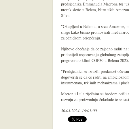
predsjednika Emmanuela Macrona toj južn
utorak sletio u Belem, blizu ušća Amazon
Silva.
"Okupljeni u Belemu, u srcu Amazone, mi,
snage kako bismo promovirali međunarodne
zajedničkom priopćenju.
Njihovo obećanje da će zajedno raditi na 
pridonijeli usporavanju globalnog zatoplj
pregovora o klimi COP30 u Belenu 2025
"Predsjednici su izrazili predanost očuv
dogovorili se da će raditi na ambicioznom 
instrumenata, tržišnih mehanizama i plaća
Macron i Lula riječnim su brodom otišli d
razvoja za proizvodnju čokolade te se sa
30.03.2024. 16:01:00