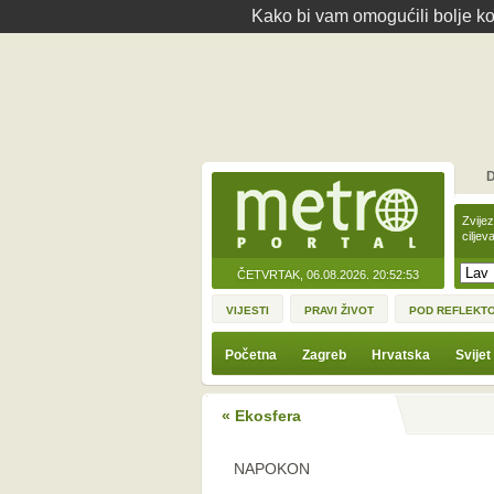
Kako bi vam omogućili bolje kor
D
Zvije
ciljev
ČETVRTAK, 06.08.2026.
20:52:53
VIJESTI
PRAVI ŽIVOT
POD REFLEKT
Početna
Zagreb
Hrvatska
Svijet
« Ekosfera
NAPOKON