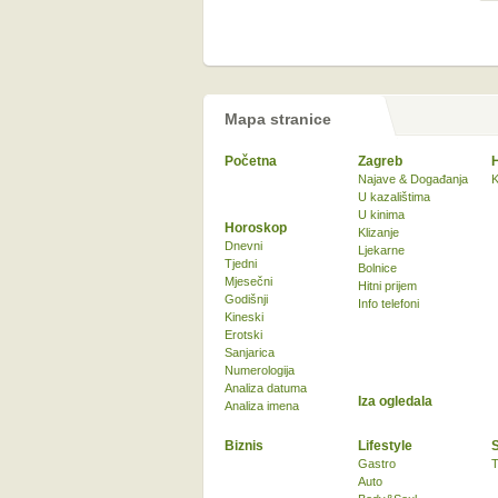
Mapa stranice
Početna
Zagreb
Najave & Događanja
K
U kazalištima
U kinima
Horoskop
Klizanje
Dnevni
Ljekarne
Tjedni
Bolnice
Mjesečni
Hitni prijem
Godišnji
Info telefoni
Kineski
Erotski
Sanjarica
Numerologija
Analiza datuma
Iza ogledala
Analiza imena
Biznis
Lifestyle
Gastro
T
Auto