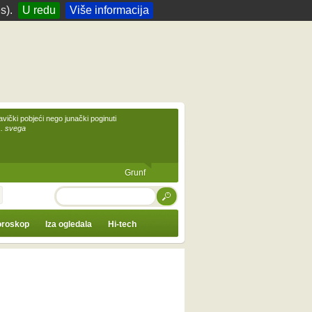
s).
U redu
Više informacija
avički pobjeći nego junački poginuti
... svega
Grunf
TRAŽI
roskop
Iza ogledala
Hi-tech