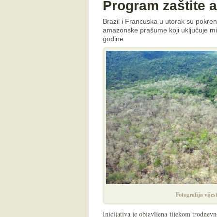
Program zaštite
Brazil i Francuska u utorak su pokrenu
amazonske prašume koji uključuje milij
godine
Fotografija vijes
Inicijativa je objavljena tijekom trodnev