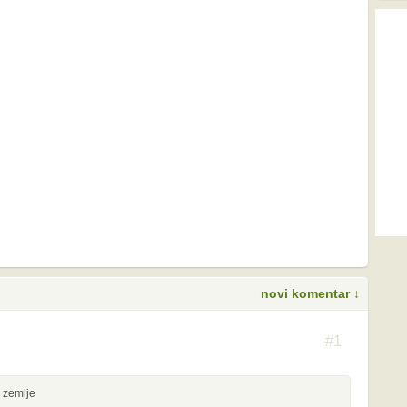
novi komentar ↓
S
#1
a zemlje