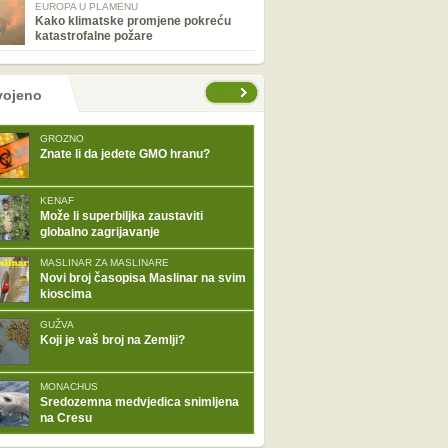
EUROPA U PLAMENU
Kako klimatske promjene pokreću
katastrofalne požare
tranice
vojeno
GROZNO
Znate li da jedete GMO hranu?
KENAF
Može li superbiljka zaustaviti
globalno zagrijavanje
MASLINAR ZA MASLINARE
Novi broj časopisa Maslinar na svim
kioscima
GUŽVA
Koji je vaš broj na Zemlji?
MONACHUS
Sredozemna medvjedica snimljena
na Cresu