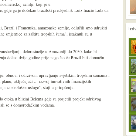
oameričkoj zemlji, koji je u
e, gdje ga je dočekao brazilski predsjednik Luiz Inacio Lula da
nema prethodne s
sljedeće
 Brazil i Francuska, amazonske zemlje, odlučili smo udružiti
Izd
 smjernice za zaštitu tropskih šuma", istaknuli su u
zaustavljanju deforestacije u Amazoniji do 2030. kako bi
enja dolazi dvije godine prije nego što će Brazil biti domaćin
.
anju, obnovi i održivom upravljanju svjetskim tropskim šumama i
planu, uključujući ... razvoj inovativnih financijskih
nja za ekološke usluge", stoji u priopćenju.
o otoka u blizini Belema gdje su posjetili projekt održivog
stali se s domorodačkim vođama.