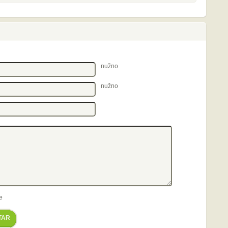
nužno
nužno
e
TAR