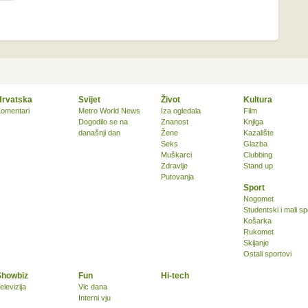
Hrvatska
Svijet
Život
Kultura
omentari
Metro World News
Iza ogledala
Film
Dogodilo se na
Znanost
Knjiga
današnji dan
Žene
Kazalište
Seks
Glazba
Muškarci
Clubbing
Zdravlje
Stand up
Putovanja
Sport
Nogomet
Studentski i mali sp
Košarka
Rukomet
Skijanje
Ostali sportovi
Showbiz
Fun
Hi-tech
elevizija
Vic dana
Interni vju