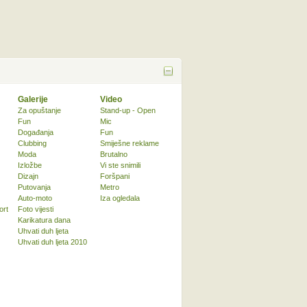
Galerije
Video
Za opuštanje
Stand-up - Open
Fun
Mic
Događanja
Fun
Clubbing
Smiješne reklame
Moda
Brutalno
Izložbe
Vi ste snimili
Dizajn
Foršpani
Putovanja
Metro
Auto-moto
Iza ogledala
ort
Foto vijesti
Karikatura dana
Uhvati duh ljeta
Uhvati duh ljeta 2010