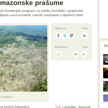
 amazonske prašume
li investicijski program za zaštitu brazilske i gvajanske
ardu eura privatnih i javnih sredstava u sljedeće četiri
Objavi na
Print
prethodno
2
Os
Komentiraj
Font
ti (Arhiva)
nog posjeta francuskog
Više o
,
prašuma
Amazona