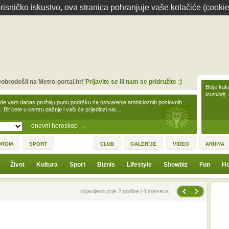
isničko iskustvo, ova stranica pohranjuje vaše kolačiće (cookie
obrodošli na Metro-portal.hr!
Prijavite se
ili
nam se pridružite :)
Bolje kuk
izumitelj 
zde vam danas pružaju punu podršku za ostvarenje ambicioznih poslovnih
a. Bit ćete u centru pažnje i vaši će prijedlozi nai…
dnevni horoskop
→
OROM
SPORT
CLUB
GALERIJE
VIDEO
ARHIVA
Život
Kultura
Sport
Biznis
Lifestyle
Showbiz
Fun
Ho
Sljedeća vijest
Prethodna vijest
objavljeno prije 2 godine i 4 mjeseca