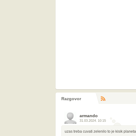
Razgovor
RS
komentara
armando
31.03.2024. 10:15
uzas treba cuvati zelenilo to je kisik planet