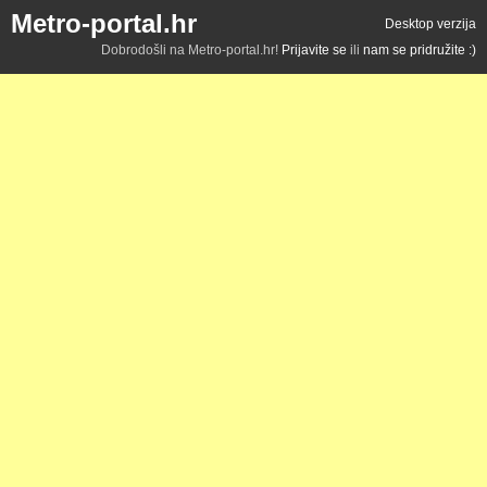
Metro-portal.hr
Desktop verzija
Dobrodošli na Metro-portal.hr!
Prijavite se
ili
nam se pridružite :)