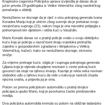
Krapinsko-zagorska Policijska uprava izvijestila je danas da je
jučer privela 19-godišnjaka iz Velike Veterničke zbog nasilničkog
ponašanja u obitelji.
Neslužbeno se doznaje da je riječ o sinu pokojnog generala Ivana
Koradea Mariju koji je uhićen zbog sumnje da je pretukao svoju
nevjenčanu suprugu (21), nakon čega je ona navodno pobjegla s
jednomjesečnim djetetom i otišla kući u Varaždin.
Mario Korade danas se u pratnji policije vratio u svoju obiteljsku
kuću koju je policija u nazočnosti dvaju svjedoka pretražila
zajedno s gospodarskim zgradama i ribnjakoma u Velikoj
Veterničkoj, tražeći, kako se neslužbeno doznaje, skriveno
oružje.
Za vrijeme pretrage kuće, stigla je i supruga pokojnoga generala
Ljiljana koja je otjerala okupljene novinare s ceste pokraj kuće
govoreći da stoje na njihovu imanju. Kasnije je rekla neka novinari
slobodno uđu u njihovu kuću da vide u kakvoj je raskoši živjela
njezina snaha, a prijavila joj je sina.
Potom se prema policijskom automobilu u pratnji dvojice
policajaca uputio Mario, koji je psovkama častio predstavnike
medija.
Dva policijska automobila krenula su potom na obližnje ladanjsko