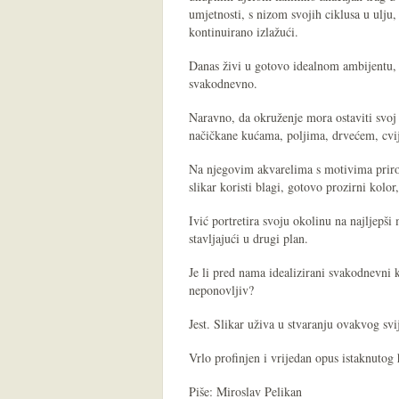
umjetnosti, s nizom svojih ciklusa u ulju, 
kontinuirano izlažući.
Danas živi u gotovo idealnom ambijentu, 
svakodnevno.
Naravno, da okruženje mora ostaviti svoj d
načičkane kućama, poljima, drvećem, cv
Na njegovim akvarelima s motivima prirode
slikar koristi blagi, gotovo prozirni kolor,
Ivić portretira svoju okolinu na najljepši
stavljajući u drugi plan.
Je li pred nama idealizirani svakodnevni k
neponovljiv?
Jest. Slikar uživa u stvaranju ovakvog svij
Vrlo profinjen i vrijedan opus istaknutog
Piše: Miroslav Pelikan