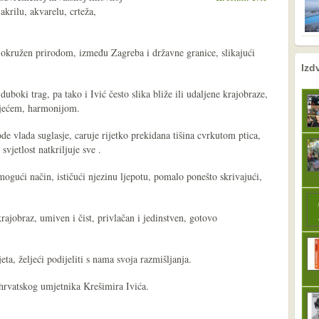
akrilu, akvarelu, crteža,
okružen prirodom, između Zagreba i državne granice, slikajući
nema prethodne s
sljedeće
Izd
uboki trag, pa tako i Ivić često slika bliže ili udaljene krajobraze,
ijećem, harmonijom.
 vlada suglasje, caruje rijetko prekidana tišina cvrkutom ptica,
 svjetlost natkriljuje sve .
 mogući način, ističući njezinu ljepotu, pomalo ponešto skrivajući,
rajobraz, umiven i čist, privlačan i jedinstven, gotovo
eta, željeći podijeliti s nama svoja razmišljanja.
 hrvatskog umjetnika Krešimira Ivića.