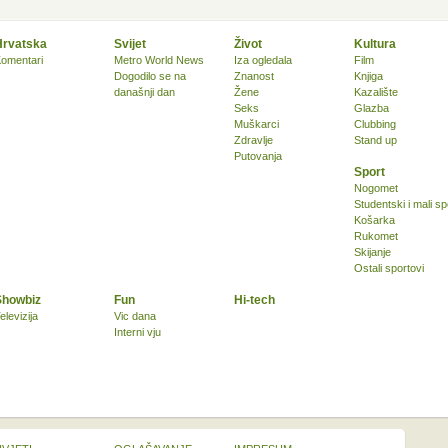
Hrvatska
Svijet
Život
Kultura
omentari
Metro World News
Iza ogledala
Film
Dogodilo se na
Znanost
Knjiga
današnji dan
Žene
Kazalište
Seks
Glazba
Muškarci
Clubbing
Zdravlje
Stand up
Putovanja
Sport
Nogomet
Studentski i mali sp
Košarka
Rukomet
Skijanje
Ostali sportovi
Showbiz
Fun
Hi-tech
elevizija
Vic dana
Interni vju