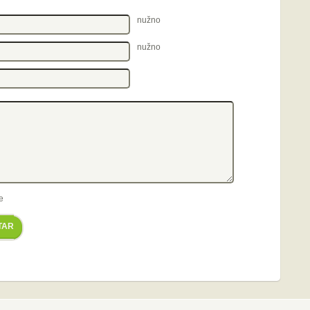
nužno
nužno
e
TAR