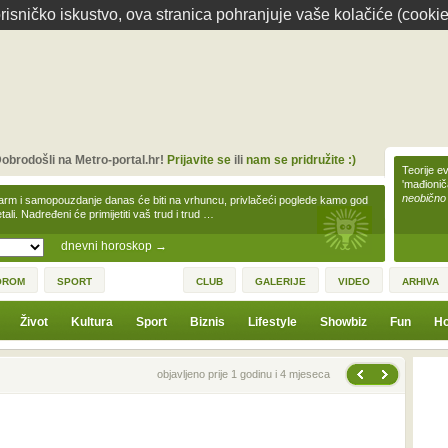
isničko iskustvo, ova stranica pohranjuje vaše kolačiće (cookie
obrodošli na Metro-portal.hr!
Prijavite se
ili
nam se pridružite :)
Teorije ev
'mađioni
neobično
arm i samopouzdanje danas će biti na vrhuncu, privlačeći poglede kamo god
tali. Nadređeni će primijetiti vaš trud i trud …
dnevni horoskop
→
OROM
SPORT
CLUB
GALERIJE
VIDEO
ARHIVA
Život
Kultura
Sport
Biznis
Lifestyle
Showbiz
Fun
Ho
Sljedeća vijest
Prethodna vijest
objavljeno prije 1 godinu i 4 mjeseca