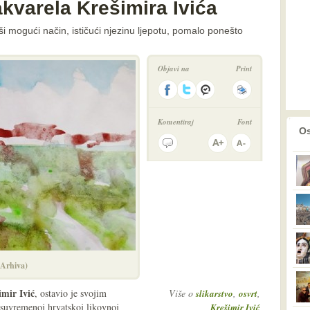
kvarela Krešimira Ivića
epši mogući način, ističući njezinu ljepotu, pomalo ponešto
Objavi na
Print
Komentiraj
Font
prethodno
2
Os
(Arhiva)
imir Ivić
, ostavio je svojim
Više o
,
,
slikarstvo
osvrt
suvremenoj hrvatskoj likovnoj
Krešimir Ivić