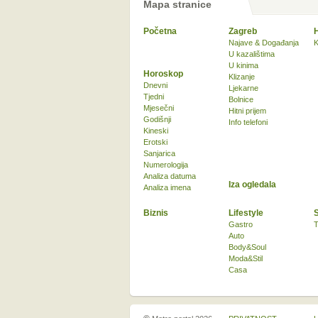
Mapa stranice
Početna
Zagreb
Najave & Događanja
K
U kazalištima
U kinima
Horoskop
Klizanje
Dnevni
Ljekarne
Tjedni
Bolnice
Mjesečni
Hitni prijem
Godišnji
Info telefoni
Kineski
Erotski
Sanjarica
Numerologija
Analiza datuma
Iza ogledala
Analiza imena
Biznis
Lifestyle
Gastro
T
Auto
Body&Soul
Moda&Stil
Casa