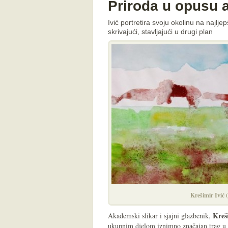
Priroda u opusu a
Ivić portretira svoju okolinu na najlj
skrivajući, stavljajući u drugi plan
Krešimir Ivić 
Kreš
Akademski slikar i sjajni glazbenik,
ukupnim djelom iznimno značajan trag u 