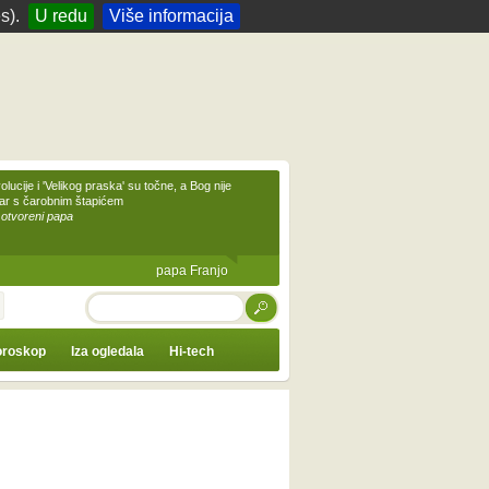
s).
U redu
Više informacija
olucije i 'Velikog praska' su točne, a Bog nije
čar s čarobnim štapićem
 otvoreni papa
papa Franjo
TRAŽI
roskop
Iza ogledala
Hi-tech