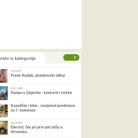
talo iz kategorije
OSVRT
Frane Radak, akademski slikar
KAJ IMA
Danas u Zagrebu - koncerti i svirke
Kazalište i kino - raspored predstava
za 7. kolovoza
NAJAVE
Electric Six po prvi put stižu u
Hrvatsku