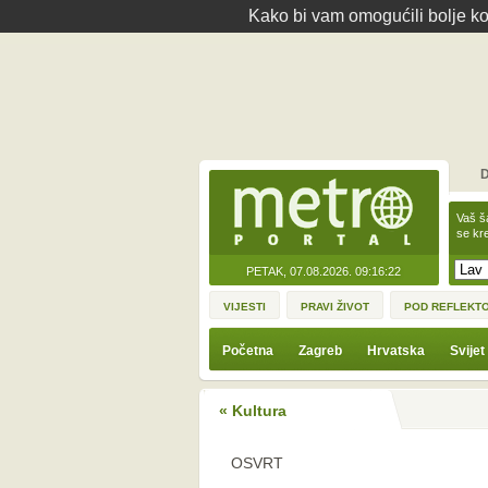
Kako bi vam omogućili bolje kor
D
Vaš š
se kre
PETAK, 07.08.2026.
09:16:22
VIJESTI
PRAVI ŽIVOT
POD REFLEKT
Početna
Zagreb
Hrvatska
Svijet
« Kultura
OSVRT