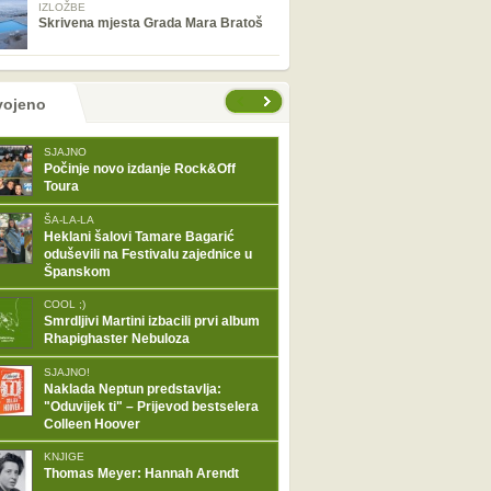
IZLOŽBE
Skrivena mjesta Grada Mara Bratoš
tranice
vojeno
SJAJNO
Počinje novo izdanje Rock&Off
Toura
ŠA-LA-LA
Heklani šalovi Tamare Bagarić
oduševili na Festivalu zajednice u
Španskom
COOL ;)
Smrdljivi Martini izbacili prvi album
Rhapighaster Nebuloza
SJAJNO!
Naklada Neptun predstavlja:
"Oduvijek ti" – Prijevod bestselera
Colleen Hoover
KNJIGE
Thomas Meyer: Hannah Arendt