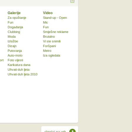
Galerije
Video
Za opuštanje
Stand-up - Open
Fun
Mic
Događanja
Fun
Clubbing
Smiješne reklame
Moda
Brutalno
Izložbe
Vi ste snimili
Dizajn
Foršpani
Putovanja
Metro
Auto-moto
Iza ogledala
ort
Foto vijesti
Karikatura dana
Uhvati duh ljeta
Uhvati duh ljeta 2010