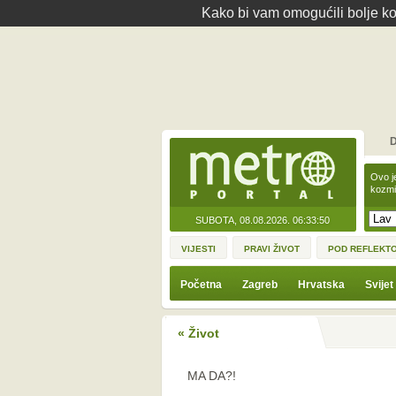
Kako bi vam omogućili bolje kor
D
Ovo j
kozmi
SUBOTA, 08.08.2026.
06:33:50
VIJESTI
PRAVI ŽIVOT
POD REFLEKT
Početna
Zagreb
Hrvatska
Svijet
« Život
MA DA?!