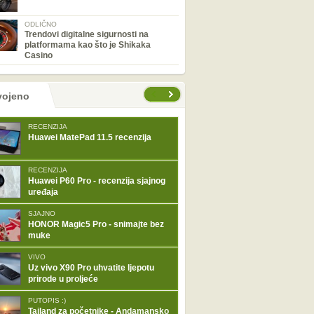
ODLIČNO
Trendovi digitalne sigurnosti na
platformama kao što je Shikaka
Casino
tranice
vojeno
RECENZIJA
Huawei MatePad 11.5 recenzija
RECENZIJA
Huawei P60 Pro - recenzija sjajnog
uređaja
SJAJNO
HONOR Magic5 Pro - snimajte bez
muke
VIVO
Uz vivo X90 Pro uhvatite ljepotu
prirode u proljeće
PUTOPIS :)
Tajland za početnike - Andamansko