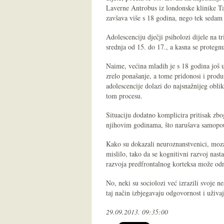
Laverne Antrobus iz londonske klinike Ta
zavšava više s 18 godina, nego tek sedam
Adolescenciju dječji psiholozi dijele na t
srednja od 15. do 17., a kasna se protegn
Naime, većina mladih je s 18 godina još 
zrelo ponašanje, a tome pridonosi i prod
adolescencije dolazi do najsnažnijeg oblik
tom procesu.
Situaciju dodatno komplicira pritisak zbog
njihovim godinama, što narušava samopou
Kako su dokazali neuroznanstvenici, mozak
mislilo, tako da se kognitivni razvoj nast
razvoja predfrontalnog korteksa može odr
No, neki su sociolozi već izrazili svoje ne
taj način izbjegavaju odgovornost i uživaj
29.09.2013. 09:35:00