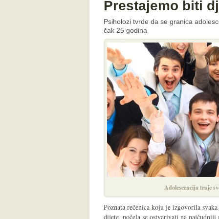
Prestajemo biti d
Psiholozi tvrde da se granica adolesc
čak 25 godina
Adolescencija traje s
Poznata rečenica koju je izgovorila svaka
dijete, počela se ostvarivati na najčudniji