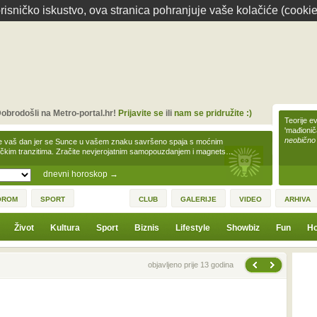
isničko iskustvo, ova stranica pohranjuje vaše kolačiće (cookie
obrodošli na Metro-portal.hr!
Prijavite se
ili
nam se pridružite :)
Teorije ev
'mađioni
neobično
e vaš dan jer se Sunce u vašem znaku savršeno spaja s moćnim
čkim tranzitima. Zračite nevjerojatnim samopouzdanjem i magnets…
dnevni horoskop
→
OROM
SPORT
CLUB
GALERIJE
VIDEO
ARHIVA
Život
Kultura
Sport
Biznis
Lifestyle
Showbiz
Fun
Ho
Sljedeća vijest
Prethodna vijest
objavljeno prije 13 godina