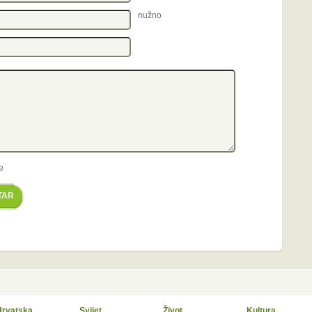
nužno
e
TAR
Hrvatska
Svijet
Život
Kultura