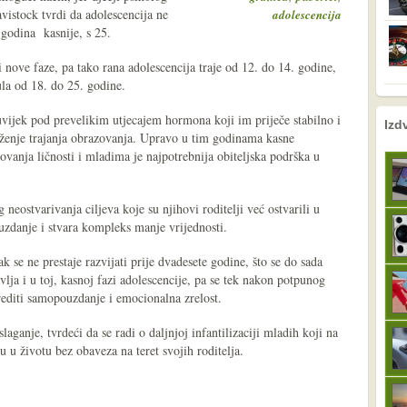
vistock tvrdi da adolescencija ne
adolescencija
 godina kasnije, s 25.
ri nove faze, pa tako rana adolescencija traje od 12. do 14. godine,
ula od 18. do 25. godine.
uvijek pod prevelikim utjecajem hormona koji im priječe stabilno i
nema prethodne s
sljedeće
Izd
uženje trajanja obrazovanja. Upravo u tim godinama kasne
ovanja ličnosti i mladima je najpotrebnija obiteljska podrška u
 neostvarivanja ciljeva koje su njihovi roditelji već ostvarili u
zdanje i stvara kompleks manje vrijednosti.
 se ne prestaje razvijati prije dvadesete godine, što se do sada
avlja i u toj, kasnoj fazi adolescencije, pa se tek nakon potpunog
editi samopouzdanje i emocionalna zrelost.
slaganje, tvrdeći da se radi o daljnjoj infantilizaciji mladih koji na
u u životu bez obaveza na teret svojih roditelja.