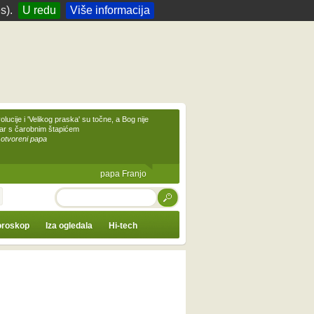
s).
U redu
Više informacija
olucije i 'Velikog praska' su točne, a Bog nije
čar s čarobnim štapićem
 otvoreni papa
papa Franjo
TRAŽI
roskop
Iza ogledala
Hi-tech