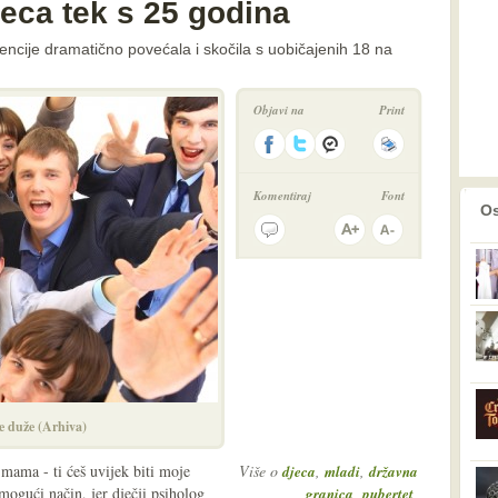
jeca tek s 25 godina
encije dramatično povećala i skočila s uobičajenih 18 na
Objavi na
Print
Komentiraj
Font
prethodno
2
Os
ve duže (Arhiva)
 mama - ti ćeš uvijek biti moje
Više o
,
,
djeca
mladi
državna
 mogući način, jer dječji psiholog
,
,
granica
pubertet