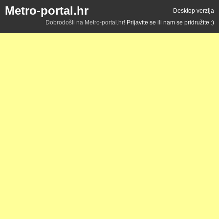
Metro-portal.hr
Desktop verzija
Dobrodošli na Metro-portal.hr!
Prijavite se
ili
nam se pridružite :)