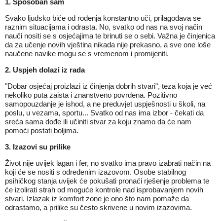
1. Sposoban sam
Svako ljudsko biće od rođenja konstantno uči, prilagođava se
raznim situacijama i odrasta. No, svatko od nas na svoj način
nauči nositi se s osjećajima te brinuti se o sebi. Važna je činjenica
da za učenje
novih
vještina nikada nije prekasno, a sve one loše
naučene navike mogu se s vremenom i promijeniti.
2. Uspjeh dolazi iz rada
"Dobar osjećaj proizlazi iz činjenja dobrih stvari", teza koja je već
nekoliko puta zaista i znanstveno povrđena. Pozitivno
samopouzdanje je ishod, a ne preduvjet uspješnosti u školi, na
poslu, u vezama, sportu... Svatko od nas ima izbor - čekati da
sreća sama dođe ili učiniti stvar za koju znamo da će nam
pomoći postati boljima.
3. Izazovi su prilike
Život nije uvijek lagan i fer, no svatko ima pravo izabrati način na
koji će se nositi s određenim izazovom. Osobe stabilnog
psihičkog stanja uvijek će pokušati pronaći rješenje problema te
će izolirati strah od moguće kontrole nad isprobavanjem novih
stvari. Izlazak iz komfort zone je ono što nam pomaže da
odrastamo, a prilike su često skrivene u
novim
izazovima.