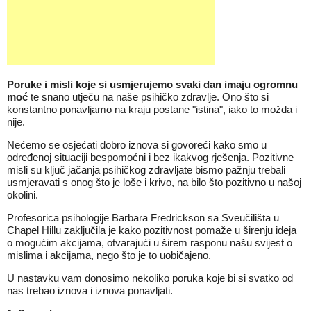
Poruke i misli koje si usmjerujemo svaki dan imaju ogromnu
moć
te snano utječu na naše psihičko
zdravlje
. Ono što si
konstantno ponavljamo na kraju postane "istina", iako to možda i
nije.
Nećemo se osjećati dobro iznova si govoreći kako smo u
određenoj situaciji bespomoćni i bez ikakvog rješenja. Pozitivne
misli su ključ jačanja psihičkog
zdravlja
te bismo pažnju trebali
usmjeravati s onog što je loše i krivo, na bilo što pozitivno u našoj
okolini.
Profesorica psihologije Barbara Fredrickson sa Sveučilišta u
Chapel Hillu zaključila je kako pozitivnost pomaže u širenju ideja
o mogućim
akcijama
, otvarajući u širem rasponu našu svijest o
mislima i akcijama, nego što je to uobičajeno.
U nastavku vam donosimo nekoliko poruka koje bi si svatko od
nas trebao iznova i iznova ponavljati.