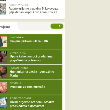
RADNO VRIJEME
Radno vrijeme trgovina 5. kolovoza:
gdje danas kupiti kruh i namirnice?
tranice
vojeno
PANDEMIJA
Izmjene prilikom ulaza u HR
CRVENI KRIŽ
Upute kako pomoći građanima
pogođenima potresom
HUMANITARNO
Humanitarna akcija - pomozimo
Mariu
COVID-19
Protokoli za iznajmljivače
POPIS TRGOVINA
Online trgovne hranom i ostalim
proizvodima s dostavom