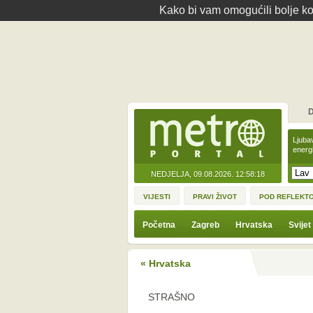
Kako bi vam omogućili bolje kor
D
Ljuba
energ
NEDJELJA, 09.08.2026.
12:58:18
VIJESTI
PRAVI ŽIVOT
POD REFLEKT
Početna
Zagreb
Hrvatska
Svijet
« Hrvatska
STRAŠNO