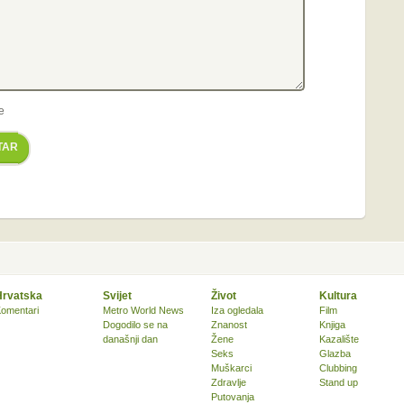
e
TAR
Hrvatska
Svijet
Život
Kultura
omentari
Metro World News
Iza ogledala
Film
Dogodilo se na
Znanost
Knjiga
današnji dan
Žene
Kazalište
Seks
Glazba
Muškarci
Clubbing
Zdravlje
Stand up
Putovanja