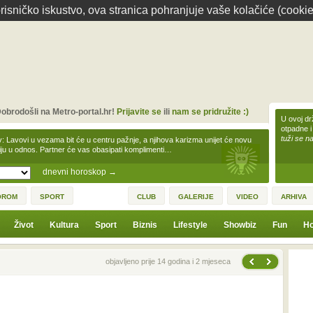
isničko iskustvo, ova stranica pohranjuje vaše kolačiće (cookie
obrodošli na Metro-portal.hr!
Prijavite se
ili
nam se pridružite :)
U ovoj dr
otpadne i
tuži se na
v: Lavovi u vezama bit će u centru pažnje, a njihova karizma unijet će novu
iju u odnos. Partner će vas obasipati komplimenti…
dnevni horoskop
→
OROM
SPORT
CLUB
GALERIJE
VIDEO
ARHIVA
Život
Kultura
Sport
Biznis
Lifestyle
Showbiz
Fun
Ho
Sljedeća vijest
Prethodna vijest
objavljeno prije 14 godina i 2 mjeseca