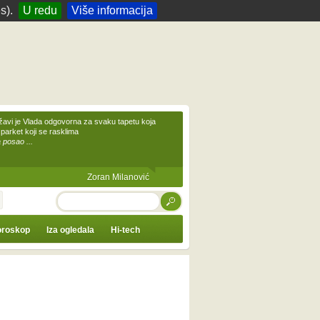
s).
U redu
Više informacija
žavi je Vlada odgovorna za svaku tapetu koja
 parket koji se rasklima
 posao ...
Zoran Milanović
TRAŽI
roskop
Iza ogledala
Hi-tech