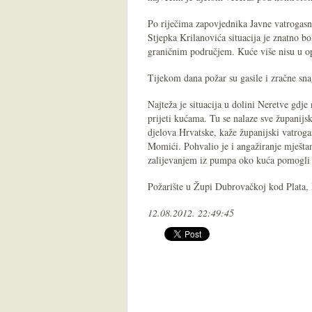
Po riječima zapovjednika Javne vatrogasn
Stjepka Krilanovića situacija je znatno bo
graničnim područjem. Kuće više nisu u op
Tijekom dana požar su gasile i zračne sn
Najteža je situacija u dolini Neretve gdj
prijeti kućama. Tu se nalaze sve županijs
djelova Hrvatske, kaže županijski vatrog
Momići. Pohvalio je i angažiranje mještana
zalijevanjem iz pumpa oko kuća pomogli 
Požarište u Župi Dubrovačkoj kod Plata, k
12.08.2012. 22:49:45