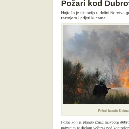
Požari kod Dubrov
Najteža je situacija u dolini Neretve
razmjera i prijeti kućama
Požari haraju Dalma
Požar koji je planuo iznad najvećeg dub
najvećim je djelom večeras pod kontrolom