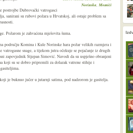
,
Norinska
Momići
e postrojbe Dubrovački vatrogasci
lja, sanirani su rubovi požara u Hrvatskoj, ali ostaje problem sa
asnosti.
nema prethodne s
sljedeće
Izd
age. Požarom je zahvaćena mješovita šuma.
e na području Komina i Kule Norinske hara požar velikih razmjera i
ke vatrogasne snage, a tijekom jutra očekuje se pojačanje iz drugih
asni zapovjednik Stjepan Simović. Navodi da su uspješno obranjeni
 koji su se dobro pripremili za dolazak vatrene stihije i
gasiteljima.
oji je buknuo jučer u jutarnji satima, pod nadzorom je gasitelja.