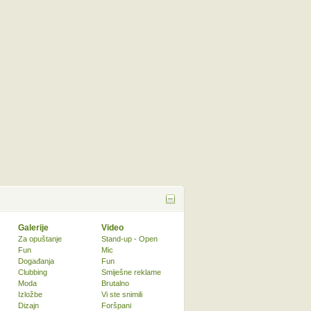
Galerije
Video
Za opuštanje
Stand-up - Open
Fun
Mic
Događanja
Fun
Clubbing
Smiješne reklame
Moda
Brutalno
Izložbe
Vi ste snimili
Dizajn
Foršpani