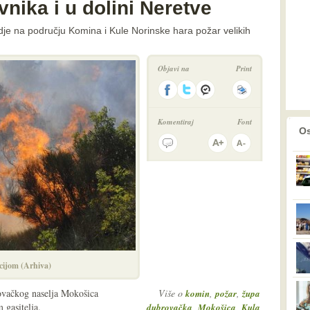
nika i u dolini Neretve
 gdje na području Komina i Kule Norinske hara požar velikih
Objavi na
Print
Komentiraj
Font
prethodno
2
Os
cijom (Arhiva)
rovačkog naselja Mokošica
Više o
,
,
komin
požar
župa
 gasitelja.
,
,
dubrovačka
Mokošica
Kula