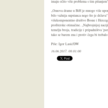
imaju očito više problema s tim pitanjem
„Osnova drame u BiH je mnogo više uporna
bilo važnija supstanca nego što je država
višekomponentno društvo Bosne i Hercego
profiterske otimačine. „Najbrojnijoj nacij
temelju broja, tradicije i pripadništva 'po
tako se barem zna i protiv čega bi trebalo
Piše: Igor Lasić/DW
16.06.2017. 08:01:00