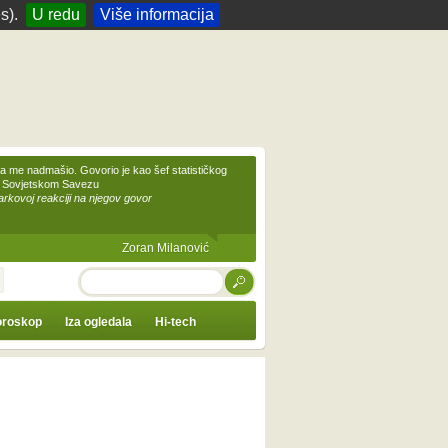
s).
U redu
Više informacija
 me nadmašio. Govorio je kao šef statističkog
 Sovjetskom Savezu
kovoj reakciji na njegov govor
Zoran Milanović
TRAŽI
roskop
Iza ogledala
Hi-tech