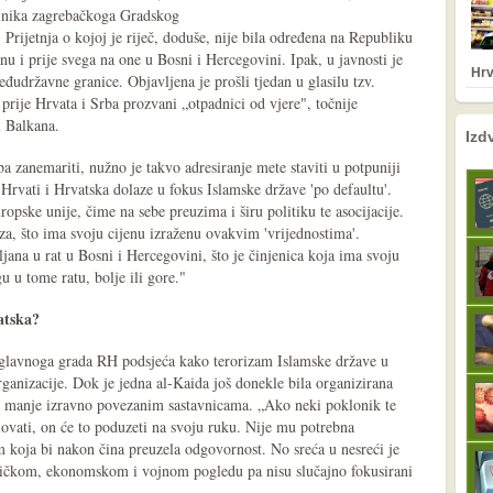
čelnika zagrebačkoga Gradskog
 Prijetnja o kojoj je riječ, doduše, nije bila određena na Republiku
u i prije svega na one u Bosni i Hercegovini. Ipak, u javnosti je
Hrv
đudržavne granice. Objavljena je prošli tjedan u glasilu tzv.
rije Hrvata i Srba prozvani „otpadnici od vjere", točnije
u Balkana.
nema prethodne s
sljedeće
Izd
eba zanemariti, nužno je takvo adresiranje mete staviti u potpuniji
 Hrvati i Hrvatska dolaze u fokus Islamske države 'po defaultu'.
opske unije, čime na sebe preuzima i širu politiku te asocijacije.
a, što ima svoju cijenu izraženu ovakvim 'vrijednostima'.
jana u rat u Bosni i Hercegovini, što je činjenica koja ima svoju
u u tome ratu, bolje ili gore."
atska?
 glavnoga grada RH podsjeća kako terorizam Islamske države u
rganizacije. Dok je jedna al-Kaida još donekle bila organizirana
, s manje izravno povezanim sastavnicama. „Ako neki poklonik te
elovati, on će to poduzeti na svoju ruku. Nije mu potrebna
m koja bi nakon čina preuzela odgovornost. No sreća u nesreći je
itičkom, ekonomskom i vojnom pogledu pa nisu slučajno fokusirani