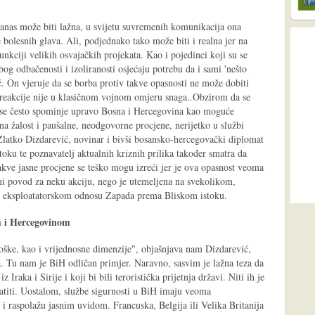
danas može biti lažna, u svijetu suvremenih komunikacija ona
bolesnih glava. Ali, podjednako tako može biti i realna jer na
unkciji velikih osvajačkih projekata. Kao i pojedinci koji su se
bog odbačenosti i izoliranosti osjećaju potrebu da i sami 'nešto
. On vjeruje da se borba protiv takve opasnosti ne može dobiti
e reakcije nije u klasičnom vojnom omjeru snaga..Obzirom da se
j se često spominje upravo Bosna i Hercegovina kao moguće
a žalost i paušalne, neodgovorne procjene, nerijetko u službi
 Zlatko Dizdarević, novinar i bivši bosansko-hercegovački diplomat
oku te poznavatelj aktualnih kriznih prilika također smatra da
akve jasne procjene se teško mogu izreći jer je ova opasnost veoma
tni povod za neku akciju, nego je utemeljena na svekolikom,
 eksploatatorskom odnosu Zapada prema Bliskom istoku.
m i Hercegovinom
oške, kao i vrijednosne dimenzije", objašnjava nam Dizdarević,
. Tu nam je BiH odličan primjer. Naravno, sasvim je lažna teza da
z Iraka i Sirije i koji bi bili teroristička prijetnja državi. Niti ih je
vratiti. Uostalom, službe sigurnosti u BiH imaju veoma
 raspolažu jasnim uvidom. Francuska, Belgija ili Velika Britanija