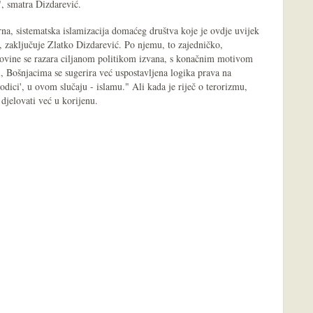
", smatra Dizdarević.
, sistematska islamizacija domaćeg društva koje je ovdje uvijek
", zaključuje Zlatko Dizdarević. Po njemu, to zajedničko,
vine se razara ciljanom politikom izvana, s konačnim motivom
i, Bošnjacima se sugerira već uspostavljena logika prava na
rodici', u ovom slučaju - islamu." Ali kada je riječ o terorizmu,
 djelovati već u korijenu.