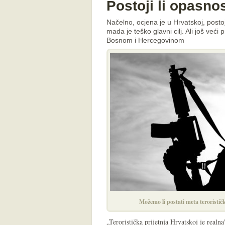
Postoji li opasno
Načelno, ocjena je u Hrvatskoj, posto
mada je teško glavni cilj. Ali još već
Bosnom i Hercegovinom
Možemo li postati meta teroristi
„Teroristička prijetnja Hrvatskoj je realna