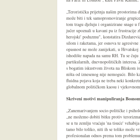
„Teroristička prijetnja našim prostorima 
može biti i tek samopromoviranje grupice 
tom tragu djeluju i organizirane snage u f
jučer upoznali u kavani pa iz frustracije z
herojski' poduzmu", konstatira Dizdarević
silom i raketama, jer osnova te agresivn
opasnost ne može zanijekati, u Hrvatsko
ishodište napada na samu RH. Tu se čuju n
partikularnih, dnevnopolitičkih interesa.
s bogatim iskustvom života na Bliskom ist
ništa od iznesenog nije nemoguće. Bilo k
fluidna pojava koja ne treba neki konkre
globalnom političkom kaosu i vjekovnom
Skriveni motivi manipuliranja Bosno
„Zanemarivanjem socio-političke i psihol
„ne možemo dobiti bitku protiv terorizma
se u tu zemlju vraćaju 'na tisuće' vehabija i
tamo bilo toliko, niti ih se toliko može 
profesionalan odnos prema tom problemu i