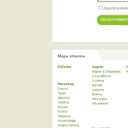
Zapamti podatk
OBJAVI KOMEN
Mapa stranice
Početna
Zagreb
Najave & Događanja
K
U kazalištima
U kinima
Horoskop
Klizanje
Dnevni
Ljekarne
Tjedni
Bolnice
Mjesečni
Hitni prijem
Godišnji
Info telefoni
Kineski
Erotski
Sanjarica
Numerologija
Analiza datuma