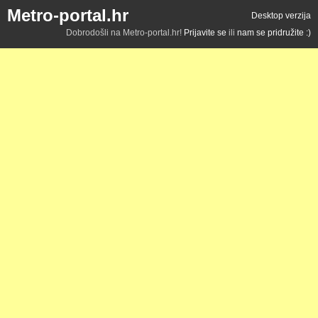
Metro-portal.hr
Desktop verzija
Dobrodošli na Metro-portal.hr!
Prijavite se
ili
nam se pridružite :)