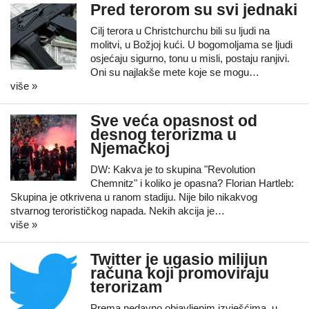
Pred terorom su svi jednaki
Cilj terora u Christchurchu bili su ljudi na
molitvi, u Božjoj kući. U bogomoljama se ljudi
osjećaju sigurno, tonu u misli, postaju ranjivi.
Oni su najlakše mete koje se mogu…
više »
Sve veća opasnost od
desnog terorizma u
Njemačkoj
DW: Kakva je to skupina "Revolution
Chemnitz" i koliko je opasna? Florian Hartleb:
Skupina je otkrivena u ranom stadiju. Nije bilo nikakvog
stvarnog terorističkog napada. Nekih akcija je…
više »
Twitter je ugasio milijun
računa koji promoviraju
terorizam
Prema nedavno objavljenim izvješćima, u