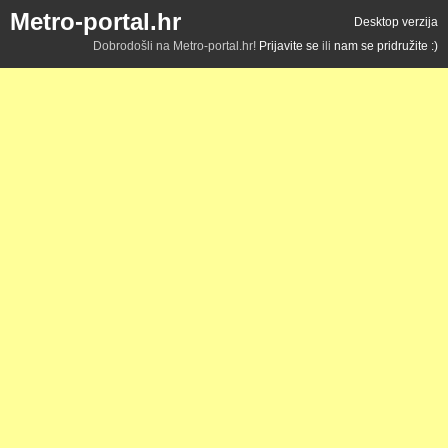
Metro-portal.hr
Desktop verzija
Dobrodošli na Metro-portal.hr!
Prijavite se
ili
nam se pridružite :)