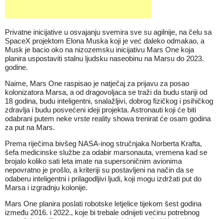
Privatne inicijative u osvajanju svemira sve su agilnije, na čelu sa
SpaceX projektom Elona Muska koji je već daleko odmakao, a
Musk je bacio oko na nizozemsku inicijativu Mars One koja
planira uspostaviti stalnu ljudsku naseobinu na Marsu do 2023.
godine.
Naime, Mars One raspisao je natječaj za prijavu za posao
kolonizatora Marsa, a od dragovoljaca se traži da budu stariji od
18 godina, budu inteligentni, snalažljivi, dobrog fizičkog i psihičkog
zdravlja i budu posvećeni ideji projekta. Astronauti koji će biti
odabrani putem neke vrste reality showa trenirat će osam godina
za put na Mars.
Prema riječima bivšeg NASA-inog stručnjaka Norberta Krafta,
šefa medicinske službe za odabir marsonauta, vremena kad se
brojalo koliko sati leta imate na supersoničnim avionima
nepovratno je prošlo, a kriteriji su postavljeni na način da se
odaberu inteligentni i prilagodljivi ljudi, koji mogu izdržati put do
Marsa i izgradnju kolonije.
Mars One planira poslati robotske letjelice tijekom šest godina
između 2016. i 2022., koje bi trebale odnijeti većinu potrebnog