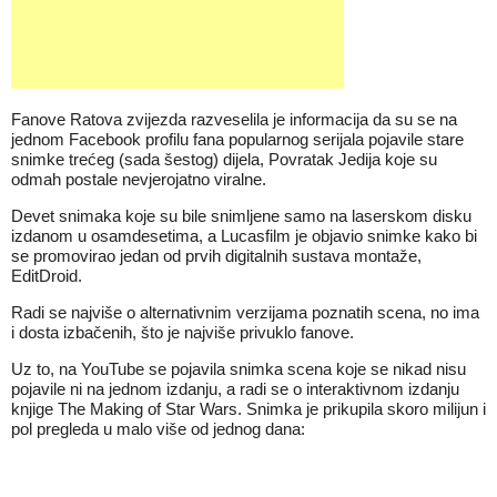
Fanove Ratova zvijezda razveselila je informacija da su se na
jednom
Facebook profilu
fana popularnog serijala pojavile stare
snimke trećeg (sada šestog) dijela, Povratak Jedija koje su
odmah postale nevjerojatno viralne.
Devet snimaka koje su bile snimljene samo na laserskom disku
izdanom u osamdesetima, a Lucasfilm je objavio snimke kako bi
se promovirao jedan od prvih digitalnih sustava montaže,
EditDroid.
Radi se najviše o alternativnim verzijama poznatih scena, no ima
i dosta izbačenih, što je najviše privuklo fanove.
Uz to, na YouTube se pojavila snimka scena koje se nikad nisu
pojavile ni na jednom izdanju, a radi se o interaktivnom izdanju
knjige The Making of Star Wars. Snimka je prikupila skoro milijun i
pol pregleda u malo više od jednog dana: