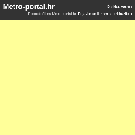
Metro-portal.hr
Desktop verzija
Dobrodošli na Metro-portal.hr!
Prijavite se
ili
nam se pridružite :)