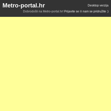
Metro-portal.hr
Desktop verzija
Dobrodošli na Metro-portal.hr!
Prijavite se
ili
nam se pridružite :)