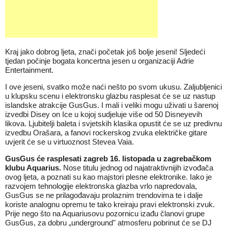
Kraj jako dobrog ljeta, znači početak još bolje jeseni!
Sljedeći
tjedan počinje bogata koncertna jesen u organizaciji Adrie
Entertainment.
I ove jeseni, svatko može naći nešto po svom ukusu. Zaljubljenici
u klupsku scenu i elektronsku glazbu rasplesat će se uz nastup
islandske atrakcije GusGus. I mali i veliki mogu uživati u šarenoj
izvedbi Disey on Ice u kojoj sudjeluje više od 50 Disneyevih
likova. Ljubitelji baleta i svjetskih klasika opustit će se uz predivnu
izvedbu Orašara, a fanovi rockerskog zvuka električke gitare
uvjerit će se u virtuoznost Stevea Vaia.
GusGus će rasplesati zagreb 16. listopada u zagrebačkom
klubu Aquarius.
Nose titulu jednog od najatraktivnijih izvođača
ovog ljeta, a poznati su kao majstori plesne elektronike. Iako je
razvojem tehnologije elektronska glazba vrlo napredovala,
GusGus se ne prilagođavaju prolaznim trendovima te i dalje
koriste analognu opremu te tako kreiraju pravi elektronski zvuk.
Prije nego što na Aquariusovu pozornicu izađu članovi grupe
GusGus, za dobru „underground" atmosferu pobrinut će se DJ