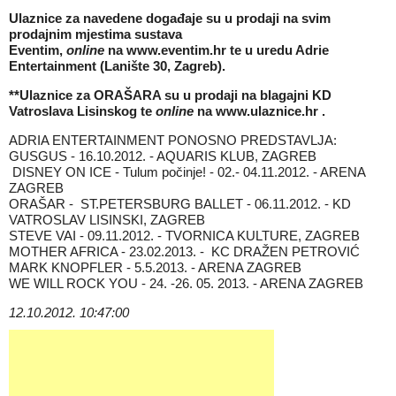
Ulaznice za navedene događaje su u prodaji na svim
prodajnim mjestima sustava
Eventim,
online
na
www.eventim.hr
te u uredu Adrie
Entertainment (Lanište 30, Zagreb).
**Ulaznice za ORAŠARA su u prodaji na blagajni KD
Vatroslava Lisinskog te
online
na
www.ulaznice.hr
.
ADRIA ENTERTAINMENT PONOSNO PREDSTAVLJA:
GUSGUS - 16.10.2012. - AQUARIS KLUB, ZAGREB
DISNEY ON ICE - Tulum počinje! - 02.- 04.11.2012. - ARENA
ZAGREB
ORAŠAR - ST.PETERSBURG BALLET - 06.11.2012. - KD
VATROSLAV LISINSKI, ZAGREB
STEVE VAI - 09.11.2012. - TVORNICA KULTURE, ZAGREB
MOTHER AFRICA - 23.02.2013. - KC DRAŽEN PETROVIĆ
MARK KNOPFLER - 5.5.2013. - ARENA ZAGREB
WE WILL ROCK YOU - 24. -26. 05. 2013. - ARENA ZAGREB
12.10.2012. 10:47:00