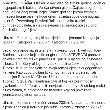
predstavu Orašar.
Orašar je već više od stotinu godina jedan od
najpopularnijih baleta.. Veličanstvena glazbaČajkovskog donosi
priču o Božićnoj zemlji bajki. Svake godine tijekom zimskih
mjeseci brojne baletne kuće diljem svijetaizvode ovaj poznati
balet.St. Petersburg Festival Ballet kombinira tradiciju i
duh ruskog baleta, a visoka elegancija i gracioznost su ono
što ih čini drugačijim.
Ulaznice** se mogu kupiti po slijedećim cijenama: Kategorija 1
-290 kn, Kategorija 2 - 260 kn, Kategorija 3 - 230 kn.
Jedan od najpoznatijih gitarista na svijetu, učenik velikog Joea
Satriania, virtuoz koji odiše originalnošću:STEVE VAI ponovo
dolazi svirati hrvatskoj publici! Uz "priču" s njegovog najnovijeg
albuma The Story of Light hrvatsku publiku će 9. studenog u
Tvornici Kulture podsjetiti na svoja remek djela iz dugogodišnje
karijer
e.
Kao uvod u gitarističku noć, atmosferu će zagrijati
osebujna Beverly McClellan. U kultnom zagrebačkom klubu
Tvornici, Steve Vai, talentirani gitarist koji je uzor mnogim
glazbenicima će "proizvoditi" nevjerojatne riffove žestokog rock i
blues zvuka, te emocionalne melodije koje su povezane u
jedinstvenu cjelinu nastupa.
Ulaznice za ovu rock večer iznose 200kn. Na sam dan koncerta,
cijena ulaznica (ukoliko ih još bude u prodaji) iznosit će 220 kn.