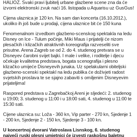
HALIOZ. Svaki pravi ljubitelj urbane glazbene scene zna da će
izvorni elektronski zvuk naći 16. listopada u Aquarisu uz GusGus!
Cijena ulaznica je 120 kn. Na sam dan koncerta (16.10.2012.),
ukoliko ih još bude u prodaji, cijena ulaznice bit će 150 kuna
Fenomenalnom izvedbom glazbeno-scenskog spektakla na ledu
Disney on Ice - Tulum počinje, Miki Maus i prijatelji će nizom
plesačkih i klizačkih atraktivnih koreografija razveseliti sve
prisutne. Arena Zagreb se od 2. do 4. studenog pretvara se u
Disneyev čarobni svijet bajki. I male i velike, i roditelje i djecu
očekuje kvalitetna predstava, bogata scenografija i plesno
klizačko umijeće Disneyevih junaka. Uz spelakularni obiteljski
glazbeno-scenski spektakl na ledu publika će doživjeti radost
svjetskih proslava te se sjajno zabaviti s omiljenim Disneyevim
prijateljima!
Raspored predstava u Zagrebačkoj Areni je sljedeći: 2. studenog
u 19:00; 3. studenog u 11:00 i u 18:00 sati, 4. studenog u 11:00 te
15:30 sati.
Cijene ulaznica su: Loža - 360 kn, Vip parter - 270 kn, Sjedenje 1
- 200 kn, Sjedenje 2 - 150 kn, Sjedenje 3 - 100 kn.
U koncertnoj dvorani Vatroslava Lisnskog,
6. studenog
najveći ruski plesni umjetnici će izvesti raskošnu baletnu