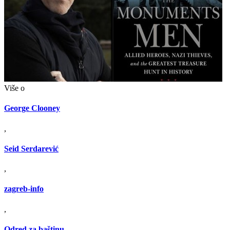
Više o
George Clooney
,
Seid Serdarević
,
zagreb-info
,
Odred za baštinu