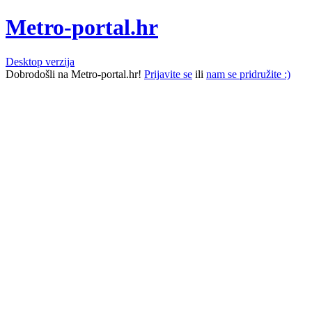
Metro-portal.hr
Desktop verzija
Dobrodošli na Metro-portal.hr!
Prijavite se
ili
nam se pridružite :)