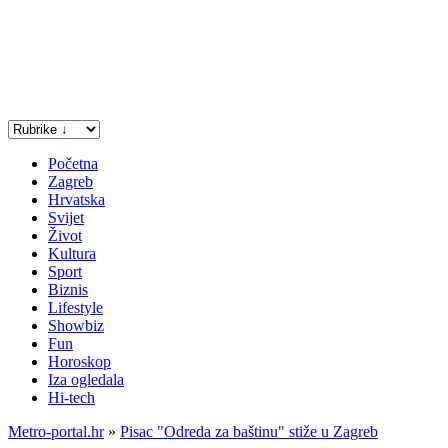
Početna
Zagreb
Hrvatska
Svijet
Život
Kultura
Sport
Biznis
Lifestyle
Showbiz
Fun
Horoskop
Iza ogledala
Hi-tech
Metro-portal.hr
»
Pisac "Odreda za baštinu" stiže u Zagreb