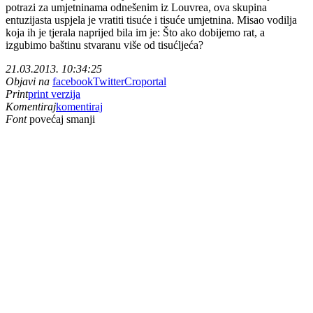
potrazi za umjetninama odnešenim iz Louvrea, ova skupina
entuzijasta uspjela je vratiti tisuće i tisuće umjetnina. Misao vodilja
koja ih je tjerala naprijed bila im je: Što ako dobijemo rat, a
izgubimo baštinu stvaranu više od tisućljeća?
21.03.2013. 10:34:25
Objavi na
facebook
Twitter
Croportal
Print
print verzija
Komentiraj
komentiraj
Font
povećaj
smanji