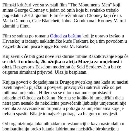
Filmski kritičari već su svrstali film "The Monuments Men" koji
snima George Clonney u jedan od onih koje bi svakako trebalo
pogledati u 2013. godini. Film će režirati sam Clooney koji će uz
Matta Damona, Cate Blanchett, Johna Goodmana i Rooney Maru i
glumiti u filmu.
Film se snima po romanu
Odred za baštinu
koji je upravo izašao u
Hrvatskoj u izdanju nakladničke kuće Fraktura koja tim povodom u
Zagreb dovodi pisca knjige Roberta M. Edsela.
Književnik će biti gost nove Frakturine tribine Razotkrivanje koja će
se održati
u utorak, 26. ožujka u atrija Muzeja za umjetnost i
obrt.
Razgovor s Edselom moderirat će Seid Serdarević, a bit će
osiguran simultani prijevod. Ulaz je besplatan.
Knjiga govori o događajima iz Drugog svjetskog rata kada su nacisti
izveli najveću pljačku u povijesti prisvojivši i sakrivši više od pet
milijuna umjetnina. Hitleru su se u tom naumu suprotstavili
pripadnici Odreda za baštinu. Ne zna se koliko bi umjetičkih djela
netragom nestalo da nekolicina posvećenih ljubitelja umjetnosti nije
krenula za savezničkim trupama u potragu za umjetninama koje je
trebalo spasiti. Bila je to najveća potraga za blagom u povijesti.
Od organiziranja lokalnih zidara u restauraciji crkava nastradalih u
bombardiranju preko lutanja labirintima nacističke birokracije u