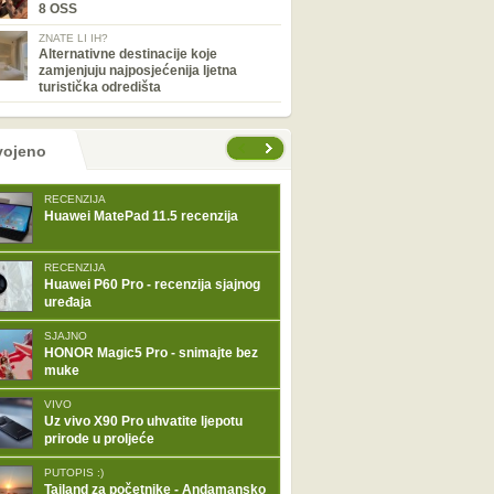
8 OSS
ZNATE LI IH?
Alternativne destinacije koje
zamjenjuju najposjećenija ljetna
turistička odredišta
tranice
vojeno
RECENZIJA
Huawei MatePad 11.5 recenzija
RECENZIJA
Huawei P60 Pro - recenzija sjajnog
uređaja
SJAJNO
HONOR Magic5 Pro - snimajte bez
muke
VIVO
Uz vivo X90 Pro uhvatite ljepotu
prirode u proljeće
PUTOPIS :)
Tajland za početnike - Andamansko