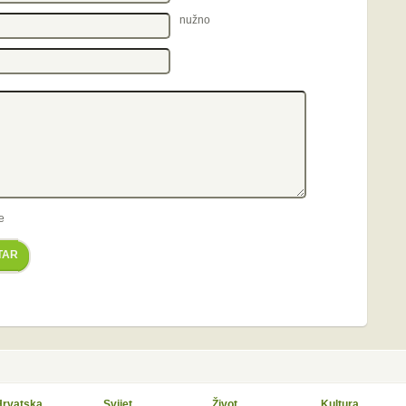
nužno
e
TAR
Hrvatska
Svijet
Život
Kultura