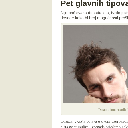
Pet glavnih tipo
Nije baš svaka dosada ista, tvrde psih
dosade kako bi broj mogućnosti prošir
Dosada ima raznih (
Dosada je česta pojava u ovom užurbanom 
ništa ne stimulira, iznenada osjećamo ne