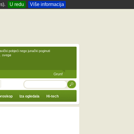
s).
U redu
Više informacija
avički pobjeći nego junački poginuti
... svega
Grunf
TRAŽI
roskop
Iza ogledala
Hi-tech