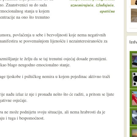
o. Znanstvenici su do sada
,
,
uznemirujuća
izluđujuća
e, emocionalnog stanja u kojem
apatična
entracije na ono što trenutno
 umora, povlačenja u sebe i bezvoljnosti koje nema negativnih
nema prethodne s
sljedeće
manifestira se posvemašnjom lijenošću i nezainteresiranošću za
Izd
zmišljanje te želju da se taj trenutni osjećaj dosade promijeni.
u kao blago neugodno emocionalno stanje.
e tjeskobe i psihičkog nemira u kojem pojedinac aktivno traži
je nađu izlaz iz nje i pronađu nešto što će raditi, a pritom se ljute
gativne osjećaje.
ba ne može podnijetu svoju situaciju, ali nema hrabrosti da je
aju i tuga i bespomoćnost.