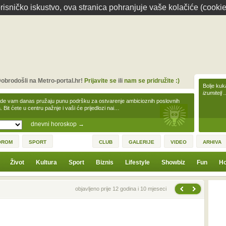
isničko iskustvo, ova stranica pohranjuje vaše kolačiće (cookie
obrodošli na Metro-portal.hr!
Prijavite se
ili
nam se pridružite :)
Bolje kuk
izumitelj 
zde vam danas pružaju punu podršku za ostvarenje ambicioznih poslovnih
a. Bit ćete u centru pažnje i vaši će prijedlozi nai…
dnevni horoskop
→
OROM
SPORT
CLUB
GALERIJE
VIDEO
ARHIVA
Život
Kultura
Sport
Biznis
Lifestyle
Showbiz
Fun
Ho
Sljedeća vijest
Prethodna vijest
objavljeno prije 12 godina i 10 mjeseci