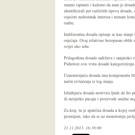
znamo ispuniti i kažemo da nam je dosadn
identificirali pet različitih tipova dosad
osjećete nedostatak interesa i nemate konc
radite.
Indiferentna dosada opisuje se kao stanje
osjećaja. Ovaj relativno bezopasan oblik 
svijet oko sebe.
Prilagođena dosada sadržava i sanjarsko ra
Psiholozi ovu vrstu dosade kategoriziraj
Uznemirujuća dosada ima komponentu blag
način izvlačenja iz tog stanja.
Izluđujuća dosada motivira ljude da što pri
ili nerijetko pucaju i proizvode snažne ne
Za kraj, tu je apatična dosada u kojoj oso
promijeni, tako da se uz monotoniju javlj
21.11.2013. 16:38:00