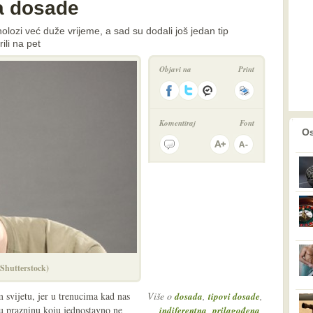
va dosade
olozi već duže vrijeme, a sad su dodali još jedan tip
ili na pet
Objavi na
Print
Komentiraj
Font
prethodno
2
Os
Shutterstock)
svijetu, jer u trenucima kad nas
Više o
,
,
dosada
tipovi dosade
ku prazninu koju jednostavno ne
,
,
indiferentna
prilagođena