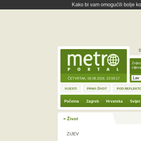
Kako bi vam omogućili bolje kor
D
Zvije
ciljev
ČETVRTAK, 06.08.2026.
23:59:17
VIJESTI
PRAVI ŽIVOT
POD REFLEKT
Početna
Zagreb
Hrvatska
Svijet
« Život
ZIJEV