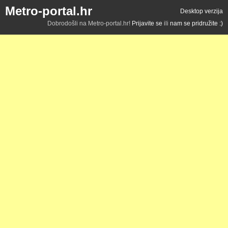
Metro-portal.hr
Desktop verzija
Dobrodošli na Metro-portal.hr!
Prijavite se
ili
nam se pridružite :)