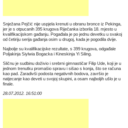
Snježana Pejčić nije uspjela krenuti u obranu bronce iz Pekinga,
jer je s otpucanih 395 krugova Riječanka izborila 18. mjesto u
kvalifikacijskom gađanju. Pogađala je po jednu devetku u svakoj
od četiriju serija gađanja osim u drugoj, kada je pogodila dvije.
Najbolje su kvalifikacijske rezultate, s 399 krugova, odgađale
Poljakinja Siylwia Bogacka i Kineskinja Yi Siling.
Sličnu je sudbinu doživio i srebrni gimnastičar Filip Ude, koji je u
jednom trenutku promašio spravu i sišao s konja, što se računa
kao pad. Zaradivši podosta negativnih bodova, završio je
natjecanje kao deveti u svojoj skupini, a osam najboljih ušlo je u
finale.
28.07.2012. 16:51:00