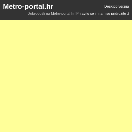
Metro-portal.hr
Desktop verzija
Dobrodošli na Metro-portal.hr!
Prijavite se
ili
nam se pridružite :)