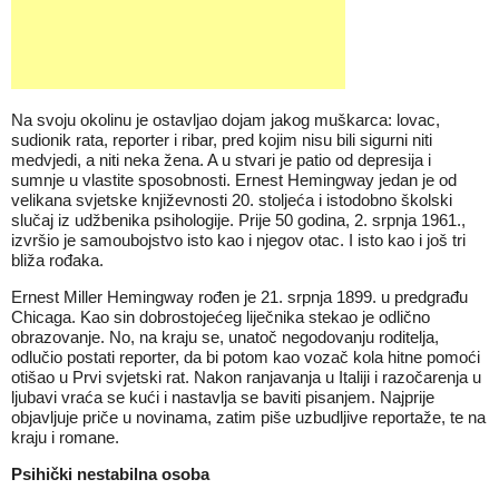
Na svoju okolinu je ostavljao dojam jakog muškarca: lovac,
sudionik rata, reporter i ribar, pred kojim nisu bili sigurni niti
medvjedi, a niti neka žena. A u stvari je patio od depresija i
sumnje u vlastite sposobnosti. Ernest Hemingway jedan je od
velikana svjetske književnosti 20. stoljeća i istodobno školski
slučaj iz udžbenika psihologije. Prije 50 godina, 2. srpnja 1961.,
izvršio je samoubojstvo isto kao i njegov otac. I isto kao i još tri
bliža rođaka.
Ernest Miller Hemingway rođen je 21. srpnja 1899. u predgrađu
Chicaga. Kao sin dobrostojećeg liječnika stekao je odlično
obrazovanje. No, na kraju se, unatoč negodovanju roditelja,
odlučio postati reporter, da bi potom kao vozač kola hitne pomoći
otišao u Prvi svjetski rat. Nakon ranjavanja u Italiji i razočarenja u
ljubavi vraća se kući i nastavlja se baviti pisanjem. Najprije
objavljuje priče u novinama, zatim piše uzbudljive reportaže, te na
kraju i romane.
Psihički nestabilna osoba