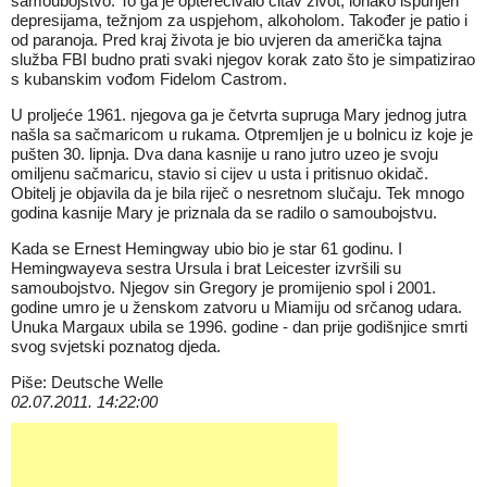
samoubojstvo. To ga je opterećivalo čitav život, ionako ispunjen
depresijama, težnjom za uspjehom, alkoholom. Također je patio i
od paranoja. Pred kraj života je bio uvjeren da američka tajna
služba FBI budno prati svaki njegov korak zato što je simpatizirao
s kubanskim vođom Fidelom Castrom.
U proljeće 1961. njegova ga je četvrta supruga Mary jednog jutra
našla sa sačmaricom u rukama. Otpremljen je u bolnicu iz koje je
pušten 30. lipnja. Dva dana kasnije u rano jutro uzeo je svoju
omiljenu sačmaricu, stavio si cijev u usta i pritisnuo okidač.
Obitelj je objavila da je bila riječ o nesretnom slučaju. Tek mnogo
godina kasnije Mary je priznala da se radilo o samoubojstvu.
Kada se Ernest Hemingway ubio bio je star 61 godinu. I
Hemingwayeva sestra Ursula i brat Leicester izvršili su
samoubojstvo. Njegov sin Gregory je promijenio spol i 2001.
godine umro je u ženskom zatvoru u Miamiju od srčanog udara.
Unuka Margaux ubila se 1996. godine - dan prije godišnjice smrti
svog svjetski poznatog djeda.
Piše: Deutsche Welle
02.07.2011. 14:22:00