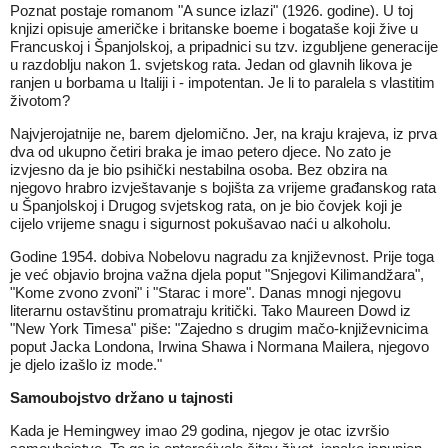
Poznat postaje romanom "A sunce izlazi" (1926. godine). U toj
knjizi opisuje američke i britanske boeme i bogataše koji žive u
Francuskoj i Španjolskoj, a pripadnici su tzv. izgubljene generacije
u razdoblju nakon 1. svjetskog rata. Jedan od glavnih likova je
ranjen u borbama u Italiji i - impotentan. Je li to paralela s vlastitim
životom?
Najvjerojatnije ne, barem djelomično. Jer, na kraju krajeva, iz prva
dva od ukupno četiri braka je imao petero djece. No zato je
izvjesno da je bio psihički nestabilna osoba. Bez obzira na
njegovo hrabro izvještavanje s bojišta za vrijeme građanskog rata
u Španjolskoj i Drugog svjetskog rata, on je bio čovjek koji je
cijelo vrijeme snagu i sigurnost pokušavao naći u alkoholu.
Godine 1954. dobiva Nobelovu nagradu za književnost. Prije toga
je već objavio brojna važna djela poput "Snjegovi Kilimandžara",
"Kome zvono zvoni" i "Starac i more". Danas mnogi njegovu
literarnu ostavštinu promatraju kritički. Tako Maureen Dowd iz
"New York Timesa" piše: "Zajedno s drugim mačo-književnicima
poput Jacka Londona, Irwina Shawa i Normana Mailera, njegovo
je djelo izašlo iz mode."
Samoubojstvo držano u tajnosti
Kada je Hemingwey imao 29 godina, njegov je otac izvršio