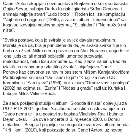
Cane i Anton okupljaju novu postavu Brejkersa u kojoj su basista
Gojko Sevar, bubnjar Darko Kurjak i gitarista Srđan Graovac i
snimaju najprije stvari "Ludo i brzo" i "Rođen loš" za kompilaciju
"Najbolje od najgoreg" (1996), a zatim i album "Ledeno doba" sa
koga se izdvajaju naslovna pjesma, "Sit gladan" i "Ne možeš mi
ništa".
"Svaka postava koja je svirala je uvijek davala maksimum.
Morala je da da, bila je prinuđena da da, jer svaka svirka ti je k'o
borba za život. Nitko nema pravo na grešku. Naravno, dogode se
one ljudske, ali moraš pobijediti umor od putovanja,
malodušnost, neku lošu atmosferu... Kad izlaziš na binu, kao da
izlaziš na reanimaciju vlastitog života", objašnjava Cane.
Ponovo kao četvorka sa novim basistom Mišom Karajankovićem
Partibrejkers snimaju "Da li sam to ja" i "Krug" za novu CD
kompilaciju "San i java" (1999), dok album "Gramzivost i pohlepu"
(2002) na kojima su "Žurim" i "Noćas u gradu" radi uz Kurjaka i
bubnjar Miloš Velimir-Buca.
Za sada posljednji studijski album "Sloboda ili ništa" objavljuju za
PGP RTS 2007. godine. Sa albuma se ističu naslovna pjesma i
"Dugo nema te", a u postavi su basista Vladislav Rac i bubnjar
Dejan Utvar. Sa dva koncerta iz 3. mjeseca 2009. u Domu
omladine - Beograd pojavljuje se dogoočekivani živi album benda
"Krš i lom" (2010), koji pokazuje da su Cane i Anton, uz novog