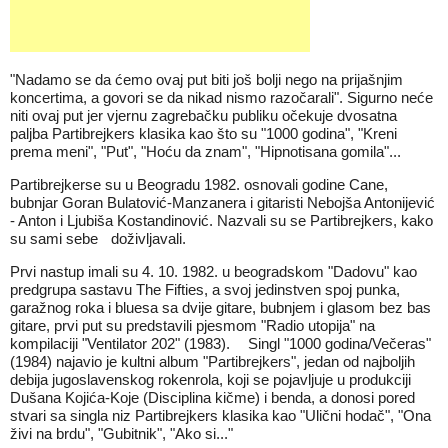
"Nadamo se da ćemo ovaj put biti još bolji nego na prijašnjim
koncertima, a govori se da nikad nismo razočarali". Sigurno neće
niti ovaj put jer vjernu zagrebačku publiku očekuje dvosatna
paljba Partibrejkers klasika kao što su "1000 godina", "Kreni
prema meni", "Put", "Hoću da znam", "Hipnotisana gomila"...
Partibrejkerse su u Beogradu 1982. osnovali godine Cane,
bubnjar Goran Bulatović-Manzanera i gitaristi Nebojša Antonijević
- Anton i Ljubiša Kostandinović. Nazvali su se Partibrejkers, kako
su sami sebe doživljavali.
Prvi nastup imali su 4. 10. 1982. u beogradskom "Dadovu" kao
predgrupa sastavu The Fifties, a svoj jedinstven spoj punka,
garažnog roka i bluesa sa dvije gitare, bubnjem i glasom bez bas
gitare, prvi put su predstavili pjesmom "Radio utopija" na
kompilaciji "Ventilator 202" (1983). Singl "1000 godina/Večeras"
(1984) najavio je kultni album "Partibrejkers", jedan od najboljih
debija jugoslavenskog rokenrola, koji se pojavljuje u produkciji
Dušana Kojića-Koje (Disciplina kičme) i benda, a donosi pored
stvari sa singla niz Partibrejkers klasika kao "Ulični hodač", "Ona
živi na brdu", "Gubitnik", "Ako si..."