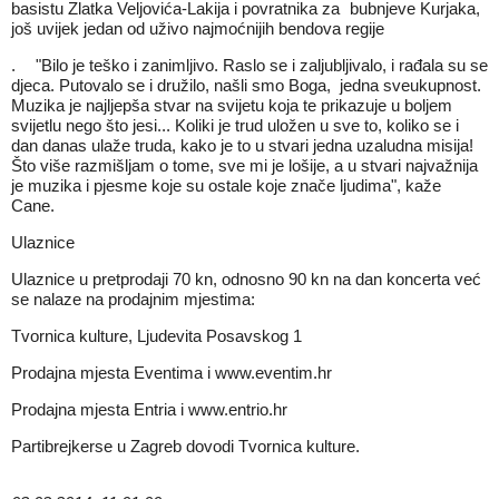
basistu Zlatka Veljovića-Lakija i povratnika za bubnjeve Kurjaka,
još uvijek jedan od uživo najmoćnijih bendova regije
. "Bilo je teško i zanimljivo. Raslo se i zaljubljivalo, i rađala su se
djeca. Putovalo se i družilo, našli smo Boga, jedna sveukupnost.
Muzika je najljepša stvar na svijetu koja te prikazuje u boljem
svijetlu nego što jesi... Koliki je trud uložen u sve to, koliko se i
dan danas ulaže truda, kako je to u stvari jedna uzaludna misija!
Što više razmišljam o tome, sve mi je lošije, a u stvari najvažnija
je muzika i pjesme koje su ostale koje znače ljudima", kaže
Cane.
Ulaznice
Ulaznice u pretprodaji 70 kn, odnosno 90 kn na dan koncerta već
se nalaze na prodajnim mjestima:
Tvornica kulture, Ljudevita Posavskog 1
Prodajna mjesta Eventima i www.eventim.hr
Prodajna mjesta Entria i www.entrio.hr
Partibrejkerse u Zagreb dovodi Tvornica kulture.