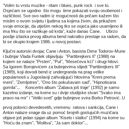
"Volim tu vrstu muzike - ritam i blues, punk rock i sve to.
Osjećam se ugodno što mogu time pokazati svoju osobenost i
različitost. Sve ovo radim iz mogućnosti da pričam kažem što
mislim o ovom svijetu i ljudima sa kojima živim, da prikažem
svoje emocije, da utješim nekog tko se osjeća jako usamljeno ili
ima frku što se razlikuje od krda", kaže danas Cane. Ubrzo
poslije izlaska prvog albuma bend nakratko prestaje sa radom, da
bi se okupio krajem 1986. u novoj postavi.
Ključni autorski dvojac Cane i Anton, basista Dime Todorov-Mune
i bubnjar Vlada Funtek objavljuju "Partibrejkers II" (1988) na
kojiem se nalaze "Prsten", "Put", "Mesečeva kći" i drugi hitovi.
Sa Igorem Borojevićem za bubnjevima slijedi "Partibrejkers III"
(1989), koji dovodi bend iz undergranda na prag velike
popularnosti u Jugoslaviji zahvaljujući hitovima "Kreni prema
meni", "Zemljotres", "Ono što pokušavam sad", "Hipnotisana
gomila"... Koncertni album "Zabava još traje" (1992) je samo
kazetno izdanje, na kome su i dvije studijske stvari "Svako ima
pravo na mir" i "Veliki svet" gdje bubnjeve svira Borko Petrović. U
prvoj polovici devedesetih, vremenu ratova i sankcija, Cane i
Anton nalaze snage da uz pomoć brojnih gostujućih muzičara
objave još jedan sjajan album "Kiselo i slatko" (1994) na kome su
"Hoću da znam", "Molitva", "Ja sam doktor"...