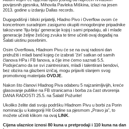
povijesnih pjesnika, Mihovila Pavleka Miškina, izlazi na jesen
2013. godine u izdanju Dallas records.
Dugogodišnji i bliski prijatelji, Hladno Pivo i Overflow ovom će
koncertnom suradnjom zasigurno okupiti mnogobrojne pripadnike
takozvane 'fiju-briju' generacije kojoj i sami pripadaju, ali i mlade
generacije željne žešćeg zvuka te time učiniti ovaj događaj na
Šalati uistinu posebnim.
Osim Overflowa, Hladnom Pivu će se na ovaj radosni dan
pridružiti i mladi band kojeg će izabrati 'žiri' satkan od samih
članova HPa i FB fanova, a čije ime ćemo saznati 5.5.
Podsjećamo da se svi zaintresirani, mladi i talentirani bendovi,
bez obzira na glazbeni izričaj, mogu prijaviti slanjem svog
promotivnog materijala
OVDJE
.
Nakon što članovi Hladnog Piva odaberu 5 najzanimljivijih, kreće
glasovanje publike na FB stranicama i borba za čast otvorenja
DANA RADOSTI 25.5. na Šalati! Požurite!
Ukoliko želite dati svoju podršku Hladnom Pivu u borbi za Porin
nominaciju u kategoriji Hit Godine sa pjesmom „Pravo ja", to
možete učiniti klikom na ovaj
LINK
.
Cijena ulaznice iznosi 80 kuna u pretprodaji i 110 kuna na dan