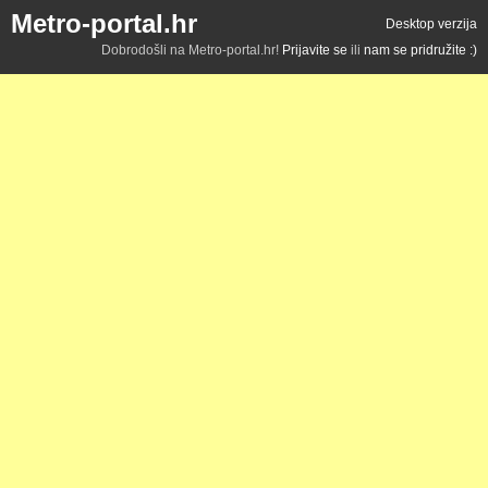
Metro-portal.hr
Desktop verzija
Dobrodošli na Metro-portal.hr!
Prijavite se
ili
nam se pridružite :)