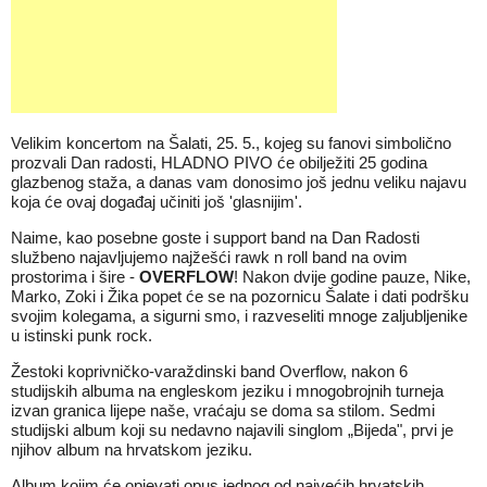
Velikim koncertom na Šalati, 25. 5., kojeg su fanovi simbolično
prozvali Dan radosti, HLADNO PIVO će obilježiti 25 godina
glazbenog staža, a danas vam donosimo još jednu veliku najavu
koja će ovaj događaj učiniti još 'glasnijim'.
Naime, kao posebne goste i support band na Dan Radosti
službeno najavljujemo najžešći rawk n roll band na ovim
prostorima i šire -
OVE
RFLOW
! Nakon dvije godine pauze, Nike,
Marko, Zoki i Žika popet će se na pozornicu Šalate i dati podršku
svojim kolegama, a sigurni smo, i razveseliti mnoge zaljubljenike
u istinski punk rock.
Žestoki koprivničko-varaždinski band Overflow, nakon 6
studijskih albuma na engleskom jeziku i mnogobrojnih turneja
izvan granica lijepe naše, vraćaju se doma sa stilom. Sedmi
studijski album koji su nedavno najavili singlom „Bijeda", prvi je
njihov album na hrvatskom jeziku.
Album kojim će opjevati opus jednog od najvećih hrvatskih