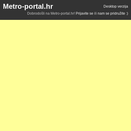
Metro-portal.hr
Desktop verzija
Dobrodošli na Metro-portal.hr!
Prijavite se
ili
nam se pridružite :)