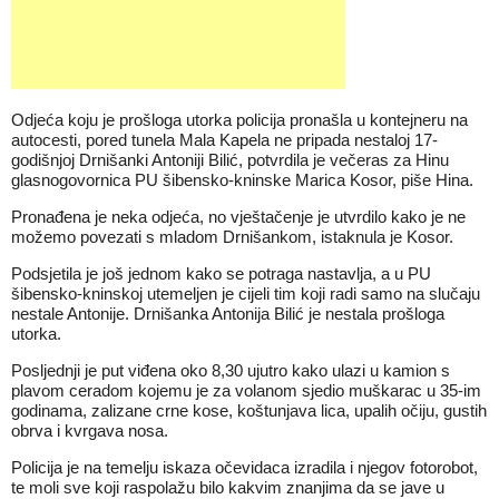
Odjeća koju je prošloga utorka policija pronašla u kontejneru na
autocesti, pored tunela Mala Kapela ne pripada nestaloj 17-
godišnjoj Drnišanki Antoniji Bilić, potvrdila je večeras za Hinu
glasnogovornica PU šibensko-kninske Marica Kosor, piše Hina.
Pronađena je neka odjeća, no vještačenje je utvrdilo kako je ne
možemo povezati s mladom Drnišankom, istaknula je Kosor.
Podsjetila je još jednom kako se potraga nastavlja, a u PU
šibensko-kninskoj utemeljen je cijeli tim koji radi samo na slučaju
nestale Antonije. Drnišanka Antonija Bilić je nestala prošloga
utorka.
Posljednji je put viđena oko 8,30 ujutro kako ulazi u kamion s
plavom ceradom kojemu je za volanom sjedio muškarac u 35-im
godinama, zalizane crne kose, koštunjava lica, upalih očiju, gustih
obrva i kvrgava nosa.
Policija je na temelju iskaza očevidaca izradila i njegov fotorobot,
te moli sve koji raspolažu bilo kakvim znanjima da se jave u