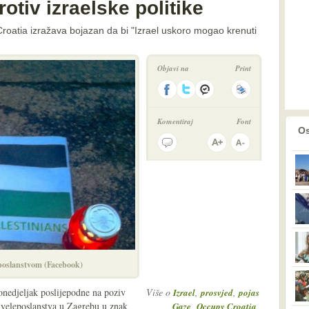
otiv izraelske politike
roatia izražava bojazan da bi "Izrael uskoro mogao krenuti
Objavi na
Print
Komentiraj
Font
prethodno
2
Os
eposlanstvom (Facebook)
onedjeljak poslijepodne na poziv
Više o
,
,
Izrael
prosvjed
pojas
 veleposlanstva u Zagrebu u znak
,
,
Gaze
Occupy Croatia