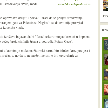
u i stradavanja civila, među
izraelsko veleposlanstvo
Hrv
ne opravdava drugi" i pozvali Izrael da se prisjeti stradavanja
aranjem geta za Palestince. Naglasili su da ovo nije prosvjed
e izraelske vlade.
nema prethodne s
sljedeće
Izd
ia izražava bojazan da bi "Izrael uskoro mogao krenuti u kopnenu
 većeg broja civilnih žrtava u području Pojasa Gaze".
sni u kakvim je mukama židovski narod bio izložen kroz povijest i
m sjećanju, no da to ne može i ne smije biti opravdanje za