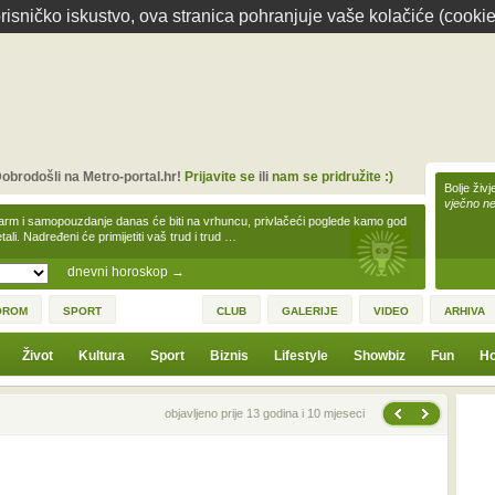
isničko iskustvo, ova stranica pohranjuje vaše kolačiće (cookie
obrodošli na Metro-portal.hr!
Prijavite se
ili
nam se pridružite :)
Bolje živj
vječno n
arm i samopouzdanje danas će biti na vrhuncu, privlačeći poglede kamo god
tali. Nadređeni će primijetiti vaš trud i trud …
dnevni horoskop
→
OROM
SPORT
CLUB
GALERIJE
VIDEO
ARHIVA
Život
Kultura
Sport
Biznis
Lifestyle
Showbiz
Fun
Ho
Sljedeća vijest
Prethodna vijest
objavljeno prije 13 godina i 10 mjeseci