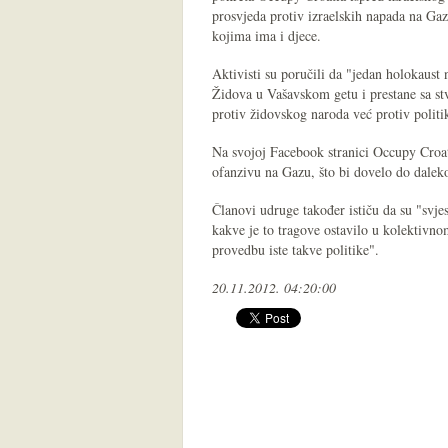
prosvjeda protiv izraelskih napada na Gaz
kojima ima i djece.
Aktivisti su poručili da "jedan holokaust 
Židova u Vašavskom getu i prestane sa stv
protiv židovskog naroda već protiv politik
Na svojoj Facebook stranici Occupy Croat
ofanzivu na Gazu, što bi dovelo do daleko
Članovi udruge također ističu da su "svje
kakve je to tragove ostavilo u kolektivno
provedbu iste takve politike".
20.11.2012. 04:20:00