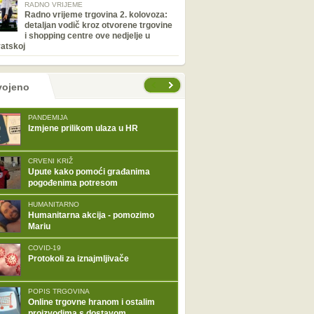
RADNO VRIJEME
Radno vrijeme trgovina 2. kolovoza:
detaljan vodič kroz otvorene trgovine
i shopping centre ove nedjelje u
atskoj
tranice
vojeno
PANDEMIJA
Izmjene prilikom ulaza u HR
CRVENI KRIŽ
Upute kako pomoći građanima
pogođenima potresom
HUMANITARNO
Humanitarna akcija - pomozimo
Mariu
COVID-19
Protokoli za iznajmljivače
POPIS TRGOVINA
Online trgovne hranom i ostalim
proizvodima s dostavom