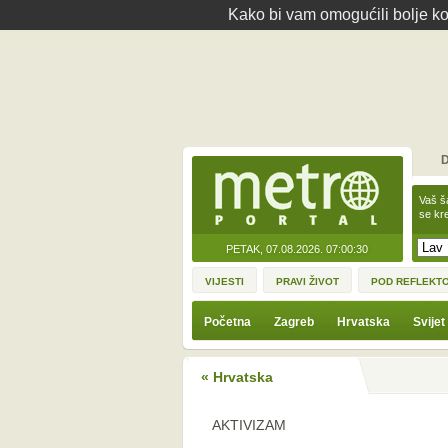
Kako bi vam omogućili bolje kor
D
Vaš š
se kre
PETAK, 07.08.2026.
07:00:30
VIJESTI
PRAVI ŽIVOT
POD REFLEKT
Početna
Zagreb
Hrvatska
Svijet
« Hrvatska
AKTIVIZAM