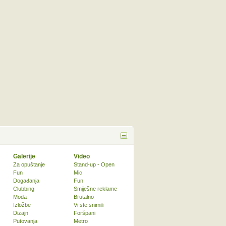
Galerije
Video
Za opuštanje
Stand-up - Open
Fun
Mic
Događanja
Fun
Clubbing
Smiješne reklame
Moda
Brutalno
Izložbe
Vi ste snimili
Dizajn
Foršpani
Putovanja
Metro