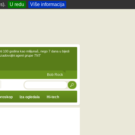
s).
U redu
Više informacija
eti 100 godina kao milijunaš, nego 7 dana u bijedi
ezadovoljni agent grupe TNT
Bob Rock
TRAŽI
roskop
Iza ogledala
Hi-tech