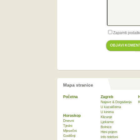
Zapamti podatk
OBJAVI KOMEN
Mapa stranice
Početna
Zagreb
Najave & Događanja
K
U kazalištima
U kinima
Horoskop
Klizanje
Dnevni
Ljekarne
Tjedni
Bolnice
Mjesečni
Hitni prijem
Godišnji
Info telefoni