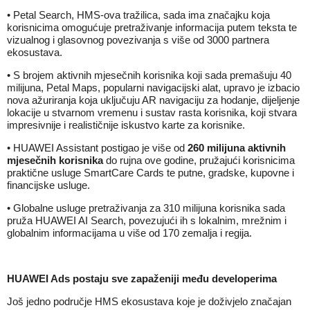
• Petal Search, HMS-ova tražilica, sada ima značajku koja
korisnicima omogućuje pretraživanje informacija putem teksta te
vizualnog i glasovnog povezivanja s više od 3000 partnera
ekosustava.
• S brojem aktivnih mjesečnih korisnika koji sada premašuju 40
milijuna, Petal Maps, popularni navigacijski alat, upravo je izbacio
nova ažuriranja koja uključuju AR navigaciju za hodanje, dijeljenje
lokacije u stvarnom vremenu i sustav rasta korisnika, koji stvara
impresivnije i realističnije iskustvo karte za korisnike.
• HUAWEI Assistant postigao je više od
260 milijuna
aktivnih
mjesečnih korisnika
do rujna ove godine, pružajući korisnicima
praktične usluge SmartCare Cards te putne, gradske, kupovne i
financijske usluge.
• Globalne usluge pretraživanja za 310 milijuna korisnika sada
pruža HUAWEI AI Search, povezujući ih s lokalnim, mrežnim i
globalnim informacijama u više od 170 zemalja i regija.
HUAWEI Ads postaju sve zapaženiji među developerima
Još jedno područje HMS ekosustava koje je doživjelo značajan