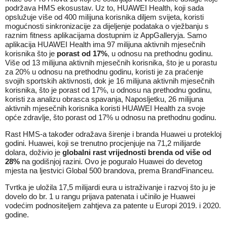
podržava HMS ekosustav. Uz to, HUAWEI Health, koji sada
opslužuje više od 400 milijuna korisnika diljem svijeta, koristi
mogućnosti sinkronizacije za dijeljenje podataka o vježbanju s
raznim fitness aplikacijama dostupnim iz AppGalleryja. Samo
aplikacija HUAWEI Health ima 97 milijuna aktivnih mjesečnih
korisnika što je
porast od 17%
, u odnosu na prethodnu godinu.
Više od 13 milijuna aktivnih mjesečnih korisnika, što je u porastu
za 20% u odnosu na prethodnu godinu, koristi je za praćenje
svojih sportskih aktivnosti, dok je 16 milijuna aktivnih mjesečnih
korisnika, što je porast od 17%, u odnosu na prethodnu godinu,
koristi za analizu obrasca spavanja, Naposljetku, 26 milijuna
aktivnih mjesečnih korisnika koristi HUAWEI Health za svoje
opće zdravlje, što porast od 17% u odnosu na prethodnu godinu.
Rast HMS-a također odražava širenje i branda Huawei u protekloj
godini. Huawei, koji se trenutno procjenjuje na 71,2 milijarde
dolara, doživio je
globalni rast vrijednosti brenda od više od
28%
na godišnjoj razini. Ovo je poguralo Huawei do devetog
mjesta na ljestvici Global 500 brandova, prema BrandFinanceu.
Tvrtka je uložila 17,5 milijardi eura u istraživanje i razvoj što ju je
dovelo do br. 1 u rangu prijava patenata i učinilo je Huawei
vodećim podnositeljem zahtjeva za patente u Europi 2019. i 2020.
godine.