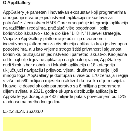
O AppGallery
AppGallery je pametan i inovativan ekosustav koji programerima
omogućuje stvaranje jedinstvenih aplikacija i iskustava za
potrošače. Jedinstven HMS Core omogućuje integraciju aplikacija
na različitim uređajima, pružajući više pogodnosti i bolje
korisničko iskustvo - što je dio šire "1+8+N" Huawei strategije.
Vizija iza AppGallery platforme je učiniti ju otvorenom i
inovativnom platformom za distribuciju aplikacija koja je dostupna
potrošačima, a u isto vrijeme strogo štititi privatnost i sigurnost
korisnika, pružajući im jedinstveno i pametno iskustvo. Kao jedna
od tri najbolje trgovine aplikacija na globalnoj razini, AppGallery
nudi širok izbor globalnih i lokalnih aplikacija u 18 kategorija
uključujući navigaciju i prijevoz, vijesti, društvene medije i još
mnogo toga. AppGallery je dostupan u više od 170 zemalja i regija
s više od 580 milijuna mjesečno aktivnih korisnika diljem svijeta.
Huawei je dosad sklopio partnerstvo sa 6 milijuna programera
diljem svijeta, a 2021. godine ukupna distribucija aplikacija iz
AppGalleryja dosegla je 432 milijarde puta s povećanjem od 12%
u odnosu na prethodnu godinu.
05.12.2022. 13:00:00