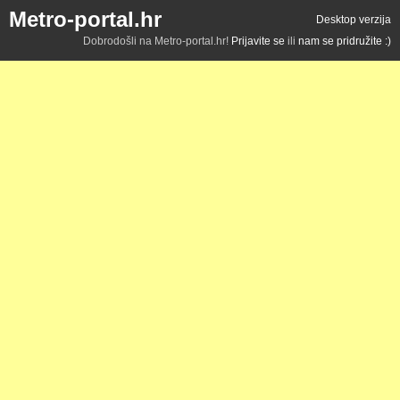
Metro-portal.hr
Desktop verzija
Dobrodošli na Metro-portal.hr!
Prijavite se
ili
nam se pridružite :)