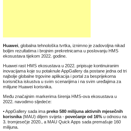
Huawei
, globalna tehnološka tvrtka, iznimno je zadovoljna nikad
boljim rezultatima i brojnim prekretnicama u poslovanju HMS
ekosustava tijekom 2022. godine.
Huawei rast HMS ekosustava u 2022. pripisuje kontinuiranim
inovacijama koje su potaknule AppGallery da postane jedna od tri
najbolje globalne trgovine aplikacija i portal za besprijekorna
korisnička iskustva u svim scenarijima i na svim uređajima za
milijune Huawei korisnika.
Među značajnim markerima širenja HMS-ova ekosustava u
2022. navodimo sljedeće:
• AppGallery sada ima
preko 580 milijuna aktivnih mjesečnih
korisnika
(MAU) diljem svijeta -
povećanje od 16%
u odnosu na
3. tromjesečje 2020., a MAU Quick Apps sada premašuje 160
milijuna.