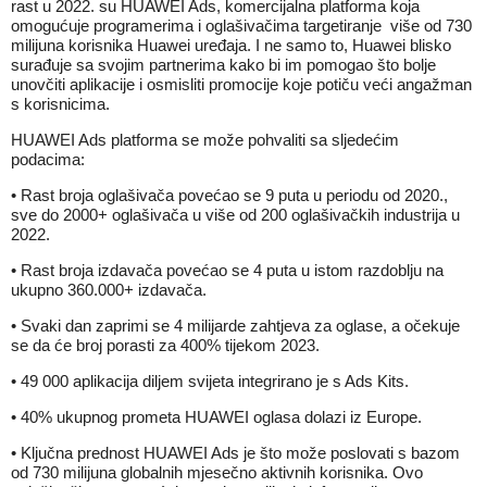
rast u 2022. su HUAWEI Ads, komercijalna platforma koja
omogućuje programerima i oglašivačima targetiranje više od 730
milijuna korisnika Huawei uređaja. I ne samo to, Huawei blisko
surađuje sa svojim partnerima kako bi im pomogao što bolje
unovčiti aplikacije i osmisliti promocije koje potiču veći angažman
s korisnicima.
HUAWEI Ads platforma se može pohvaliti sa sljedećim
podacima:
• Rast broja oglašivača povećao se 9 puta u periodu od 2020.,
sve do 2000+ oglašivača u više od 200 oglašivačkih industrija u
2022.
• Rast broja izdavača povećao se 4 puta u istom razdoblju na
ukupno 360.000+ izdavača.
• Svaki dan zaprimi se 4 milijarde zahtjeva za oglase, a očekuje
se da će broj porasti za 400% tijekom 2023.
• 49 000 aplikacija diljem svijeta integrirano je s Ads Kits.
• 40% ukupnog prometa HUAWEI oglasa dolazi iz Europe.
• Ključna prednost HUAWEI Ads je što može poslovati s bazom
od 730 milijuna globalnih mjesečno aktivnih korisnika. Ovo