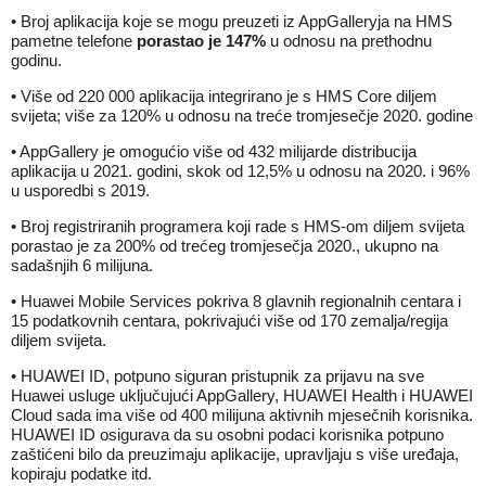
• Broj aplikacija koje se mogu preuzeti iz AppGalleryja na HMS
pametne telefone
porastao je 147%
u odnosu na prethodnu
godinu.
• Više od 220 000 aplikacija integrirano je s HMS Core diljem
svijeta; više za 120% u odnosu na treće tromjesečje 2020. godine
• AppGallery je omogućio više od 432 milijarde distribucija
aplikacija u 2021. godini, skok od 12,5% u odnosu na 2020. i 96%
u usporedbi s 2019.
• Broj registriranih programera koji rade s HMS-om diljem svijeta
porastao je za 200% od trećeg tromjesečja 2020., ukupno na
sadašnjih 6 milijuna.
• Huawei Mobile Services pokriva 8 glavnih regionalnih centara i
15 podatkovnih centara, pokrivajući više od 170 zemalja/regija
diljem svijeta.
• HUAWEI ID, potpuno siguran pristupnik za prijavu na sve
Huawei usluge uključujući AppGallery, HUAWEI Health i HUAWEI
Cloud sada ima više od 400 milijuna aktivnih mjesečnih korisnika.
HUAWEI ID osigurava da su osobni podaci korisnika potpuno
zaštićeni bilo da preuzimaju aplikacije, upravljaju s više uređaja,
kopiraju podatke itd.