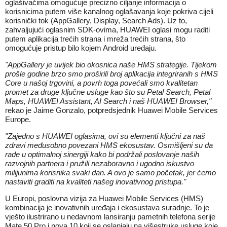
oglašivačima omogućuje precizno ciljanje informacija o
korisnicima putem više kanalnog oglašavanja koje pokriva cijeli
korisnički tok (AppGallery, Display, Search Ads). Uz to,
zahvaljujući oglasnim SDK-ovima, HUAWEI oglasi mogu raditi
putem aplikacija trećih strana i mreža trećih strana, što
omogućuje pristup bilo kojem Android uređaju.
"AppGallery je uvijek bio okosnica naše HMS strategije. Tijekom
prošle godine brzo smo proširili broj aplikacija integriranih s HMS
Core u našoj trgovini, a povrh toga povećali smo kvalitetan
promet za druge ključne usluge kao što su Petal Search, Petal
Maps, HUAWEI Assistant, AI Search i naš HUAWEI Browser,"
rekao je Jaime Gonzalo, potpredsjednik Huawei Mobile Services
Europe.
"Zajedno s HUAWEI oglasima, ovi su elementi ključni za naš
zdravi međusobno povezani HMS ekosustav. Osmišljeni su da
rade u optimalnoj sinergiji kako bi podržali poslovanje naših
razvojnih partnera i pružili nezaboravno i ugodno iskustvo
milijunima korisnika svaki dan. A ovo je samo početak, jer ćemo
nastaviti graditi na kvaliteti našeg inovativnog pristupa."
U Europi, poslovna vizija za Huawei Mobile Services (HMS)
kombinacija je inovativnih uređaja i ekosustava suradnje. To je
vješto ilustrirano u nedavnom lansiranju pametnih telefona serije
Mate 50 Pro i nova 10 koji se oslanjaju na višestruke usluge koje