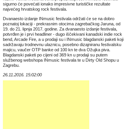
sigurno će povećati ionako impresivne turističke rezultate
najvećeg hrvatskog rock festivala.
Dvanaesto izdanje INmusic festivala održati će se na dobro
poznatoj lokaciji - prekrasnim otocima zagrebačkog Jaruna, od
19. do 21. lipnja 2017. godine. Za dvanaesto izdanje festivala,
potvrđen je i prvi headliner - dugo iščekivani kanadski indie rock
bend, Arcade Fire, a u prodaji su i INmusic blagdanski paketi koji
sadržavaju trodnevnu ulaznicu, posebno dizajniranu festivalsku
majicu, vaučer OTP banke od 100 kn te dva Ožujka piva.
Blagdanski paketi po cijeni od 369 kn u prodaji su putem
službenog webshopa INmusic festivala te u Dirty Old Shopu u
Zagrebu.
26.11.2016. 15:02:00