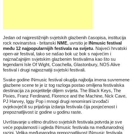
Jedan od najprestižnijih svjetskih glazbenih časopisa, institucija
rock novinarstva - britanski
NME
, uvrstio je
INmusic festival
među 12 najpopularnijih festivala na svijetu
. Najveći hrvatski
open-air festival, tako se našao bok uz bok s najvećim i
najznačajnijim svjetskim glazbenim festivalima kao što su
legendarni Isle Of Wight, Coachella, Glastonbury, NOS Alive
festival i drugi najpoznatiji svjetski festivali.
Svake godine INmusic festival okuplja najbolja imena suvremene
glazbene scene te je iz tog razloga postao omiljena festivalska
destinacija za posjetitelje diljem svijeta. The Black Keys, The
Pixies, Franz Ferdinand, Florence and the Machine, Nick Cave,
PJ Harvey, Iggy Pop i mnogi drugi renomirani izvođači
ovjekovječili su prijašnja izdanja festivala čija posjećenost i
prepoznatljivost iz godine u godinu raste.
Uvrštavanje u elitno društvo svjetskih festivala potvrda je sve
veće popularnosti i ugleda INmusic festivala na međunarodnoj
razini. Velika međunarodna prepoznatljivost INmusic festivala