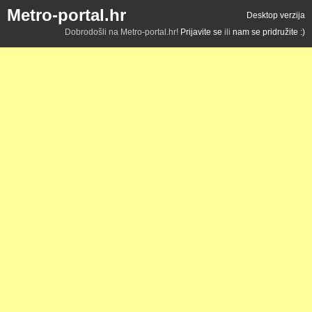
Metro-portal.hr
Desktop verzija
Dobrodošli na Metro-portal.hr!
Prijavite se
ili
nam se pridružite :)