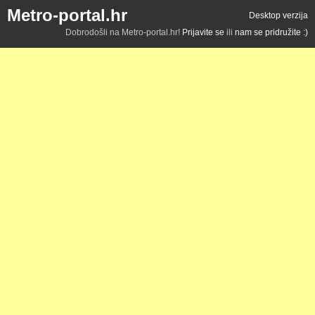
Metro-portal.hr
Desktop verzija
Dobrodošli na Metro-portal.hr!
Prijavite se
ili
nam se pridružite :)