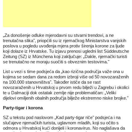
„Za donošenje odluke mjerodavni su stvarni trendovi, a ne
trenutačna slika", priopćili su iz njemačkog Ministarstva vanjskih
poslova u pogledu uvođenja mjera protiv širenja korone za ljude
koji dolaze iz Hrvatske. Tu izjavu prenosi ugledni list Süddeutsche
Zeitung (SZ) iz Münchena koji zaključuje: „Dakle, njemački turisti
se trenutačno ne moraju suočiti s obveznim testovima."
List u vezi s time podsjeća da „kao rizična područja važe ona u
kojima se sedam dana za redom izbroji više od 50 novozaraženih
na 100.000 stanovništva". Također ističe da se rast
novozaraženih u Hrvatskoj u prvom redu bilježi u Zagrebu i okolici
te u Dalmaciji dok ostatak zemlje nije problematičan: „Veliki
dijelovi omiljenih obalnih područja bilježe ekstremno niske brojke."
Party-tigar i korona
SZ u tekstu pod naslovom „Kad party-tigar riče" podsjeća i na
slučajeve njemačkih turista, uglavnom mladih, koji su očito s
odmora u Hrvatskoj kući donijeli i koronavirus. No naglašava da