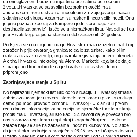
su oni uglavnom boravili u mjestima poznatima po noćnom
životu. „Hrvatska se sa svojim bezbrojnim otočićima u
Jadranskom moru u stvari čini idealnom za izbjegavanje masa i
sklanjanje od virusa. Apartmani su rašireniji nego veliki hoteli. Ona
je prije poznata kao raj za kampere i jedriličare nego kao
destinacija za partyje", ističe se u njemačkom listu. Navodi se i da
je u Hrvatskoj prosječna starosna dob zaraženih 34 godine.
Podsjeća se i na činjenicu da je Hrvatska imala izuzetno mali broj
zaraženih prije otvaranja granica te da je za turiste, kako bi im
olakšala ulazak u zemlju, organizirala registraciju putem Interneta.
A citira i hrvatsku infektologinju Alemku Markotić koja ističe da je
situacija pod kontrolom te da je hrvatsko zdravstvo dobro
pripremljeno.
Zabrinjavajuće stanje u Splitu
No najtiražniji njemački list Bild očito situaciju u Hrvatskoj smatra
zabrinjavajućom jer u svom internetskom izdanju pita: kako dugo
ćemo još moći provoditi odmor u Hrvatskoj? U članku u prvom
redu donosi informacije za potencijalne njemačke turiste o stanju i
propisima u Hrvatskoj, ali isto kao i SZ navodi da je povećan broj
novih zaraza registriran u splitskoj i zagrebačkoj regiji te da se
zaraze najviše šire na zabavama i noćnim klubovima. No ističe
da je splitsko područje s prosječnih 46,45 novih slučajeva dnevno
u zadnjih sedam dana skoro dostiglo granicu od 50 novih zaraza