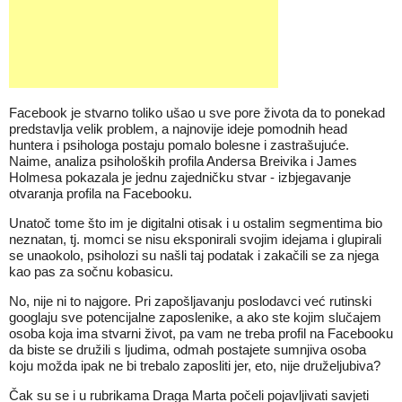
Facebook je stvarno toliko ušao u sve pore života da to ponekad
predstavlja velik problem, a najnovije ideje pomodnih head
huntera i psihologa postaju pomalo bolesne i zastrašujuće.
Naime, analiza psiholoških profila Andersa Breivika i James
Holmesa pokazala je jednu zajedničku stvar - izbjegavanje
otvaranja profila na Facebooku.
Unatoč tome što im je digitalni otisak i u ostalim segmentima bio
neznatan, tj. momci se nisu eksponirali svojim idejama i glupirali
se unaokolo, psiholozi su našli taj podatak i zakačili se za njega
kao pas za sočnu kobasicu.
No, nije ni to najgore. Pri zapošljavanju poslodavci već rutinski
googlaju sve potencijalne zaposlenike, a ako ste kojim slučajem
osoba koja ima stvarni život, pa vam ne treba profil na Facebooku
da biste se družili s ljudima, odmah postajete sumnjiva osoba
koju možda ipak ne bi trebalo zaposliti jer, eto, nije druželjubiva?
Čak su se i u rubrikama Draga Marta počeli pojavljivati savjeti