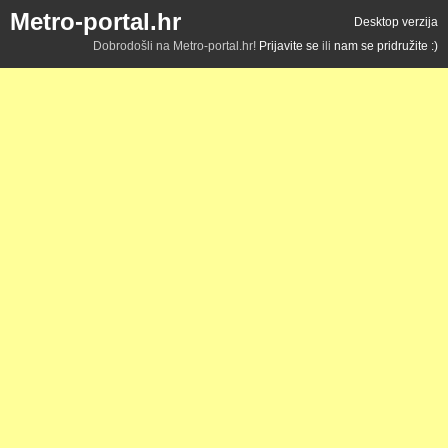
Metro-portal.hr
Desktop verzija
Dobrodošli na Metro-portal.hr!
Prijavite se
ili
nam se pridružite :)