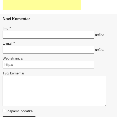
Novi Komentar
Ime
*
nužno
E-mail
*
nužno
Web stranica
Tvoj komentar
Zapamti podatke