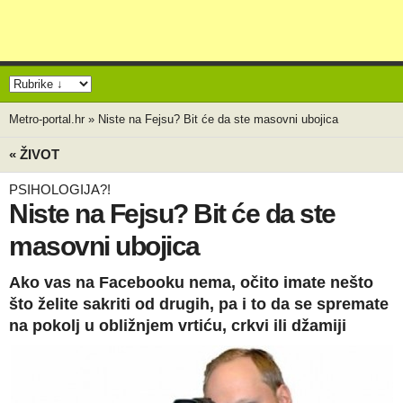
Metro-portal.hr
»
Niste na Fejsu? Bit će da ste masovni ubojica
« ŽIVOT
PSIHOLOGIJA?!
Niste na Fejsu? Bit će da ste
masovni ubojica
Ako vas na Facebooku nema, očito imate nešto
što želite sakriti od drugih, pa i to da se spremate
na pokolj u obližnjem vrtiću, crkvi ili džamiji