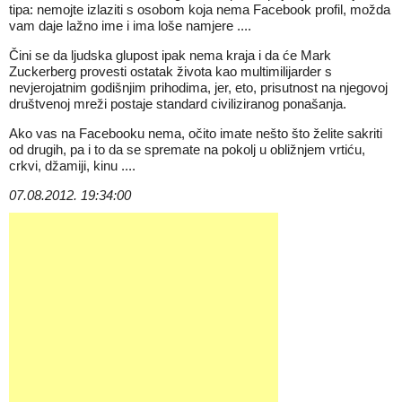
tipa: nemojte izlaziti s osobom koja nema Facebook profil, možda
vam daje lažno ime i ima loše namjere ....
Čini se da ljudska glupost ipak nema kraja i da će Mark
Zuckerberg provesti ostatak života kao multimilijarder s
nevjerojatnim godišnjim prihodima, jer, eto, prisutnost na njegovoj
društvenoj mreži postaje standard civiliziranog ponašanja.
Ako vas na Facebooku nema, očito imate nešto što želite sakriti
od drugih, pa i to da se spremate na pokolj u obližnjem vrtiću,
crkvi, džamiji, kinu ....
07.08.2012. 19:34:00