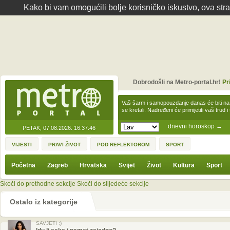
Kako bi vam omogućili bolje korisničko iskustvo, ova str
Dobrodošli na Metro-portal.hr!
Pr
Vaš šarm i samopouzdanje danas će biti na
se kretali. Nadređeni će primijetiti vaš trud 
dnevni horoskop
→
PETAK, 07.08.2026.
16:37:46
VIJESTI
PRAVI ŽIVOT
POD REFLEKTOROM
SPORT
Početna
Zagreb
Hrvatska
Svijet
Život
Kultura
Sport
Skoči do prethodne sekcije
Skoči do slijedeće sekcije
Ostalo iz kategorije
SAVJETI ;)