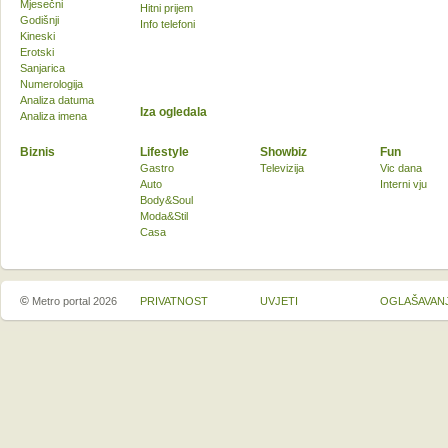
Mjesečni
Hitni prijem
Godišnji
Info telefoni
Kineski
Erotski
Sanjarica
Numerologija
Analiza datuma
Iza ogledala
Analiza imena
Biznis
Lifestyle
Showbiz
Fun
Gastro
Televizija
Vic dana
Auto
Interni vju
Body&Soul
Moda&Stil
Casa
©
Metro portal 2026
PRIVATNOST
UVJETI
OGLAŠAVAN