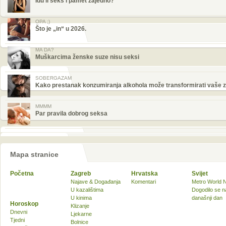
Idu li seks i pamet zajedno?
OPA ;)
Što je „in“ u 2026.
MA DA?
Muškarcima ženske suze nisu seksi
SOBERGAZAM
Kako prestanak konzumiranja alkohola može transformirati vaše zd
MMMM
Par pravila dobrog seksa
Mapa stranice
Početna
Zagreb
Hrvatska
Svijet
Najave & Događanja
Komentari
Metro World 
U kazalištima
Dogodilo se n
U kinima
današnji dan
Horoskop
Klizanje
Dnevni
Ljekarne
Tjedni
Bolnice