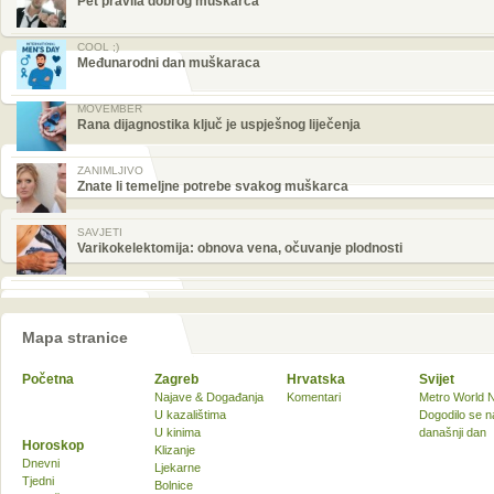
Pet pravila dobrog muškarca
COOL ;)
Međunarodni dan muškaraca
MOVEMBER
Rana dijagnostika ključ je uspješnog liječenja
ZANIMLJIVO
Znate li temeljne potrebe svakog muškarca
SAVJETI
Varikokelektomija: obnova vena, očuvanje plodnosti
Mapa stranice
Početna
Zagreb
Hrvatska
Svijet
Najave & Događanja
Komentari
Metro World 
U kazalištima
Dogodilo se n
U kinima
današnji dan
Horoskop
Klizanje
Dnevni
Ljekarne
Tjedni
Bolnice