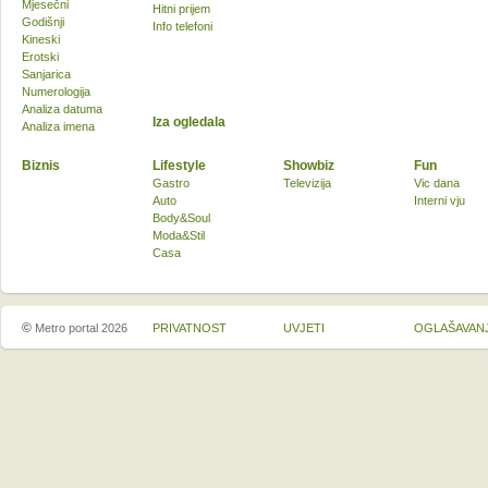
Mjesečni
Hitni prijem
Godišnji
Info telefoni
Kineski
Erotski
Sanjarica
Numerologija
Analiza datuma
Iza ogledala
Analiza imena
Biznis
Lifestyle
Showbiz
Fun
Gastro
Televizija
Vic dana
Auto
Interni vju
Body&Soul
Moda&Stil
Casa
©
Metro portal 2026
PRIVATNOST
UVJETI
OGLAŠAVAN