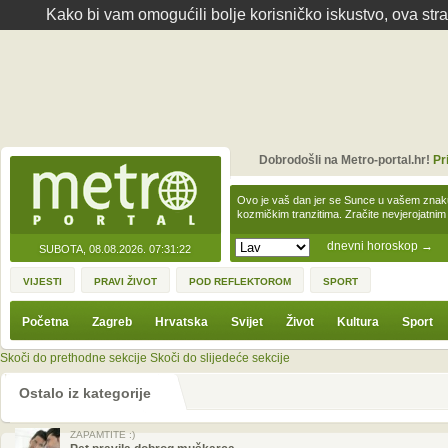
Kako bi vam omogućili bolje korisničko iskustvo, ova str
Dobrodošli na Metro-portal.hr!
Pr
Ovo je vaš dan jer se Sunce u vašem zna
kozmičkim tranzitima. Zračite nevjerojat
dnevni horoskop
→
SUBOTA, 08.08.2026.
07:31:22
VIJESTI
PRAVI ŽIVOT
POD REFLEKTOROM
SPORT
Početna
Zagreb
Hrvatska
Svijet
Život
Kultura
Sport
Skoči do prethodne sekcije
Skoči do slijedeće sekcije
Ostalo iz kategorije
ZAPAMTITE :)