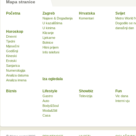
Mapa stranice
Početna
Zagreb
Hrvatska
Svijet
Najave & Događanja
Komentari
Metro World 
U kazalištima
Dogodilo se n
U kinima
današnji dan
Horoskop
Klizanje
Dnevni
Ljekarne
Tjedni
Bolnice
Mjesečni
Hitni prijem
Godišnji
Info telefoni
Kineski
Erotski
Sanjarica
Numerologija
Analiza datuma
Iza ogledala
Analiza imena
Biznis
Lifestyle
Showbiz
Fun
Gastro
Televizija
Vic dana
Auto
Interni vju
Body&Soul
Moda&Stil
Casa