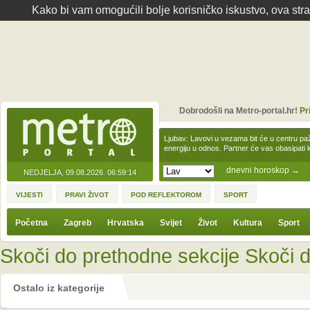
Kako bi vam omogućili bolje korisničko iskustvo, ova str
Dobrodošli na Metro-portal.hr!
Pr
Ljubav: Lavovi u vezama bit će u centru paž
energiju u odnos. Partner će vas obasipati
dnevni horoskop
→
NEDJELJA, 09.08.2026.
06:59:14
VIJESTI
PRAVI ŽIVOT
POD REFLEKTOROM
SPORT
Početna
Zagreb
Hrvatska
Svijet
Život
Kultura
Sport
Skoči do prethodne sekcije
Skoči d
Ostalo iz kategorije