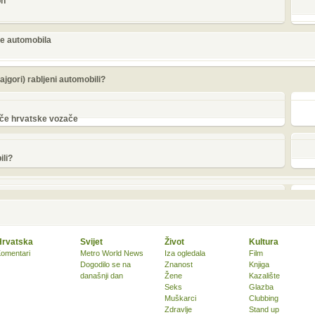
on
e automobila
najgori) rabljeni automobili?
lače hrvatske vozače
ili?
Hrvatska
Svijet
Život
Kultura
omentari
Metro World News
Iza ogledala
Film
Dogodilo se na
Znanost
Knjiga
današnji dan
Žene
Kazalište
Seks
Glazba
Muškarci
Clubbing
Zdravlje
Stand up