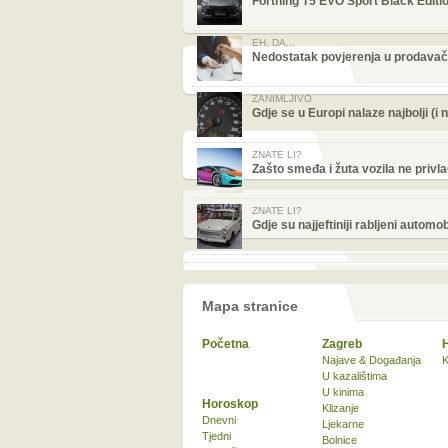
Forthing T5 EVO Sport Black Editi
EH, DA...
Nedostatak povjerenja u prodavač
ZANIMLJIVO
Gdje se u Europi nalaze najbolji (i 
ZNATE LI?
Zašto smeđa i žuta vozila ne priv
ZNATE LI?
Gdje su najjeftiniji rabljeni automob
Mapa stranice
Početna
Zagreb
Najave & Događanja
K
U kazalištima
U kinima
Horoskop
Klizanje
Dnevni
Ljekarne
Tjedni
Bolnice