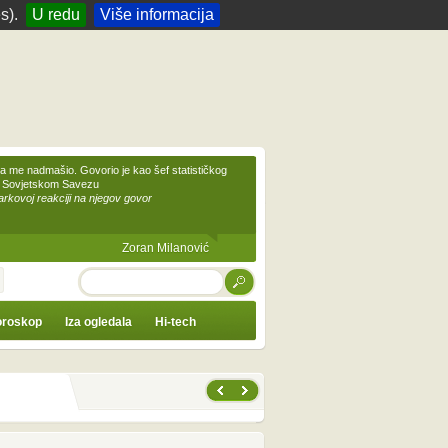
s).
U redu
Više informacija
 me nadmašio. Govorio je kao šef statističkog
 Sovjetskom Savezu
kovoj reakciji na njegov govor
Zoran Milanović
TRAŽI
roskop
Iza ogledala
Hi-tech