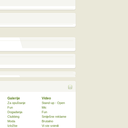
Galerije
Video
Za opuštanje
Stand-up - Open
Fun
Mic
Događanja
Fun
Clubbing
Smiješne reklame
Moda
Brutalno
Izložbe
Vi ste snimili