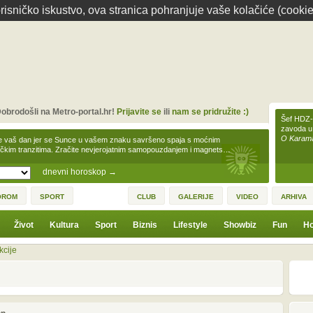
isničko iskustvo, ova stranica pohranjuje vaše kolačiće (cookie
obrodošli na Metro-portal.hr!
Prijavite se
ili
nam se pridružite :)
Šef HDZ-a
zavoda u
O Karamar
e vaš dan jer se Sunce u vašem znaku savršeno spaja s moćnim
čkim tranzitima. Zračite nevjerojatnim samopouzdanjem i magnets…
dnevni horoskop
→
OROM
SPORT
CLUB
GALERIJE
VIDEO
ARHIVA
Život
Kultura
Sport
Biznis
Lifestyle
Showbiz
Fun
Ho
kcije
1
3