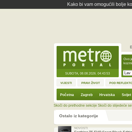
Kako bi vam omogućili bolje kor
D
Ovo j
kozmi
SUBOTA, 08.08.2026.
04:43:53
VIJESTI
PRAVI ŽIVOT
POD REFLEKT
Početna
Zagreb
Hrvatska
Svijet
Skoči do prethodne sekcije
Skoči do slijedeće se
Ostalo iz kategorije
NOVOSTI