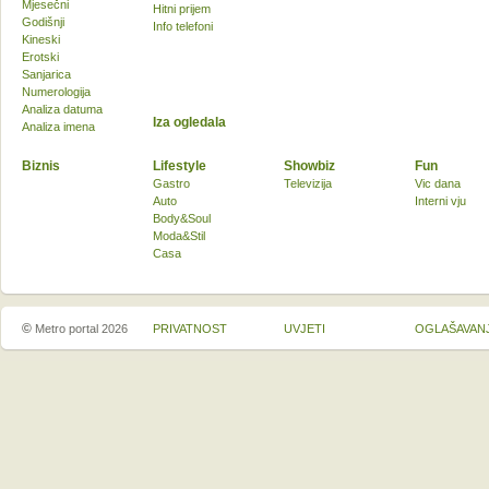
Mjesečni
Hitni prijem
Godišnji
Info telefoni
Kineski
Erotski
Sanjarica
Numerologija
Analiza datuma
Iza ogledala
Analiza imena
Biznis
Lifestyle
Showbiz
Fun
Gastro
Televizija
Vic dana
Auto
Interni vju
Body&Soul
Moda&Stil
Casa
©
Metro portal 2026
PRIVATNOST
UVJETI
OGLAŠAVAN