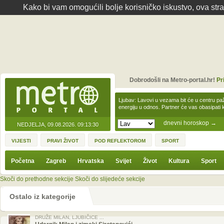
Kako bi vam omogućili bolje korisničko iskustvo, ova str
Dobrodošli na Metro-portal.hr!
Pr
Ljubav: Lavovi u vezama bit će u centru paž
energiju u odnos. Partner će vas obasipati
dnevni horoskop
→
NEDJELJA, 09.08.2026.
09:13:30
VIJESTI
PRAVI ŽIVOT
POD REFLEKTOROM
SPORT
Početna
Zagreb
Hrvatska
Svijet
Život
Kultura
Sport
Skoči do prethodne sekcije
Skoči do slijedeće sekcije
Ostalo iz kategorije
DRUŽE MILAN, LJUBIČICE ...