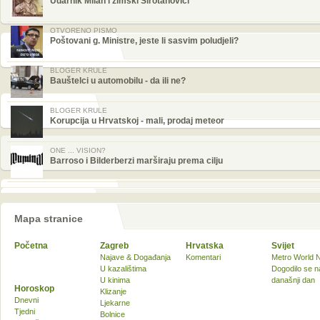
Udarnik Milan i zimski Sirotanovići
OTVORENO PISMO
Poštovani g. Ministre, jeste li sasvim poludjeli?
BLOGER KRULE
Bauštelci u automobilu - da ili ne?
BLOGER KRULE
Korupcija u Hrvatskoj - mali, prodaj meteor
ONE ... VISION?
Barroso i Bilderberzi marširaju prema cilju
Mapa stranice
Početna
Zagreb
Hrvatska
Svijet
Najave & Događanja
Komentari
Metro World 
U kazalištima
Dogodilo se n
U kinima
današnji dan
Horoskop
Klizanje
Dnevni
Ljekarne
Tjedni
Bolnice