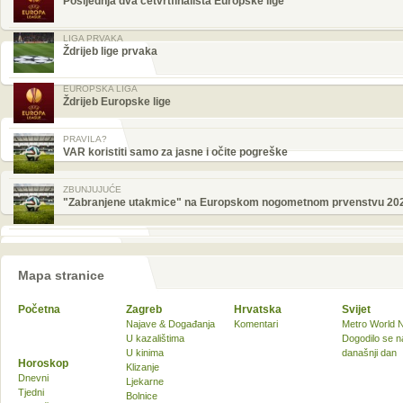
Posljednja dva četvrtfinalista Europske lige
LIGA PRVAKA
Ždrijeb lige prvaka
EUROPSKA LIGA
Ždrijeb Europske lige
PRAVILA?
VAR koristiti samo za jasne i očite pogreške
ZBUNJUJUĆE
"Zabranjene utakmice" na Europskom nogometnom prvenstvu 20
Mapa stranice
Početna
Zagreb
Hrvatska
Svijet
Najave & Događanja
Komentari
Metro World 
U kazalištima
Dogodilo se n
U kinima
današnji dan
Horoskop
Klizanje
Dnevni
Ljekarne
Tjedni
Bolnice