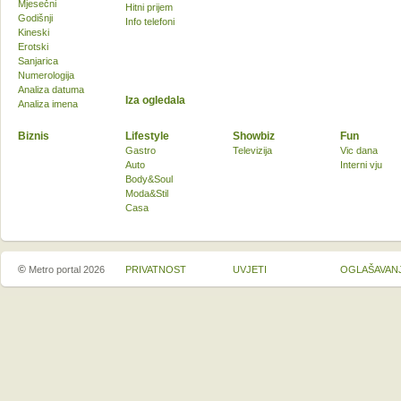
Mjesečni
Hitni prijem
Godišnji
Info telefoni
Kineski
Erotski
Sanjarica
Numerologija
Analiza datuma
Iza ogledala
Analiza imena
Biznis
Lifestyle
Showbiz
Fun
Gastro
Televizija
Vic dana
Auto
Interni vju
Body&Soul
Moda&Stil
Casa
©
Metro portal 2026
PRIVATNOST
UVJETI
OGLAŠAVAN