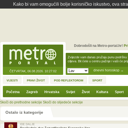
Kako bi vam omogućili bolje korisničko iskustvo, ova str
Dobrodošli na Metro-portal.hr!
Pr
Zvijezde vam danas pružaju punu podršku z
ciljeva. Bit ćete u centru pažnje i vaši će pr
dnevni horoskop
→
ČETVRTAK, 06.08.2026.
10:27:02
VIJESTI
PRAVI ŽIVOT
POD REFLEKTOROM
SPORT
Početna
Zagreb
Hrvatska
Svijet
Život
Kultura
Sport
Skoči do prethodne sekcije
Skoči do slijedeće sekcije
Ostalo iz kategorije
IDE DALJE