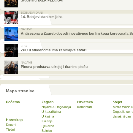
Studeni u TALA PLE(j)S-u
BOBIJEVI DANI
14. Bobijevi dani smijeha
NAJAVE
Antisezona u Zagreb dovodi inovativnog berlinskoga koreografa S
ZPC
ZPC u studenome ima zanimljive stvari
NAJAVE
Plesna predstava u kojoj i tkanine plešu
Mapa stranice
Početna
Zagreb
Hrvatska
Svijet
Najave & Događanja
Komentari
Metro World 
U kazalištima
Dogodilo se n
U kinima
današnji dan
Horoskop
Klizanje
Dnevni
Ljekarne
Tjedni
Bolnice