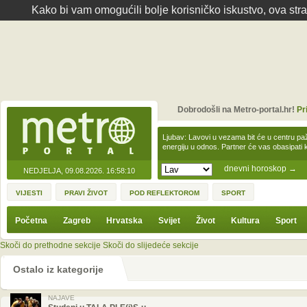
Kako bi vam omogućili bolje korisničko iskustvo, ova str
Dobrodošli na Metro-portal.hr!
Pr
Ljubav: Lavovi u vezama bit će u centru paž
energiju u odnos. Partner će vas obasipati
dnevni horoskop
→
NEDJELJA, 09.08.2026.
16:58:10
VIJESTI
PRAVI ŽIVOT
POD REFLEKTOROM
SPORT
Početna
Zagreb
Hrvatska
Svijet
Život
Kultura
Sport
Skoči do prethodne sekcije
Skoči do slijedeće sekcije
Ostalo iz kategorije
NAJAVE