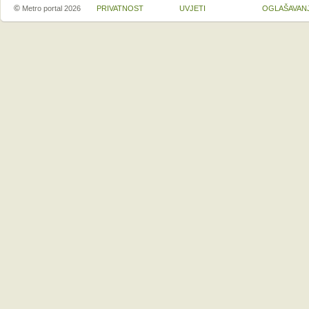
©
Metro portal 2026
PRIVATNOST
UVJETI
OGLAŠAVAN