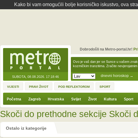
Kako bi vam omogućili bolje korisničko iskustvo, ova str
Dobrodošli na Metro-portal.hr!
Pr
Ovo je vaš dan jer se Sunce u vašem zna
kozmičkim tranzitima. Zračite nevjerojat
dnevni horoskop
→
SUBOTA, 08.08.2026.
17:18:46
VIJESTI
PRAVI ŽIVOT
POD REFLEKTOROM
SPORT
Početna
Zagreb
Hrvatska
Svijet
Život
Kultura
Sport
Skoči do prethodne sekcije
Skoči d
Ostalo iz kategorije