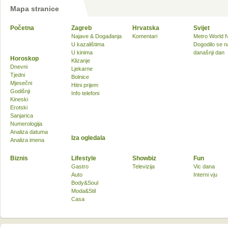
Mapa stranice
Početna
Zagreb
Hrvatska
Svijet
Najave & Događanja
Komentari
Metro World 
U kazalištima
Dogodilo se n
U kinima
današnji dan
Horoskop
Klizanje
Dnevni
Ljekarne
Tjedni
Bolnice
Mjesečni
Hitni prijem
Godišnji
Info telefoni
Kineski
Erotski
Sanjarica
Numerologija
Analiza datuma
Iza ogledala
Analiza imena
Biznis
Lifestyle
Showbiz
Fun
Gastro
Televizija
Vic dana
Auto
Interni vju
Body&Soul
Moda&Stil
Casa