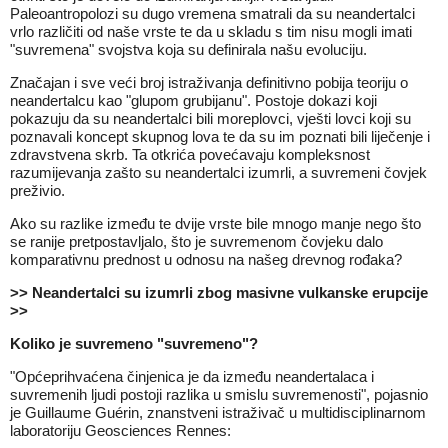
Paleoantropolozi su dugo vremena smatrali da su neandertalci
vrlo različiti od naše vrste te da u skladu s tim nisu mogli imati
"suvremena" svojstva koja su definirala našu evoluciju.
Značajan i sve veći broj istraživanja definitivno pobija teoriju o
neandertalcu kao "glupom grubijanu". Postoje dokazi koji
pokazuju da su neandertalci bili moreplovci, vješti lovci koji su
poznavali koncept skupnog lova te da su im poznati bili liječenje i
zdravstvena skrb. Ta otkrića povećavaju kompleksnost
razumijevanja zašto su neandertalci izumrli, a suvremeni čovjek
preživio.
Ako su razlike između te dvije vrste bile mnogo manje nego što
se ranije pretpostavljalo, što je suvremenom čovjeku dalo
komparativnu prednost u odnosu na našeg drevnog rođaka?
>> Neandertalci su izumrli zbog masivne vulkanske erupcije
>>
Koliko je suvremeno "suvremeno"?
"Općeprihvaćena činjenica je da između neandertalaca i
suvremenih ljudi postoji razlika u smislu suvremenosti", pojasnio
je Guillaume Guérin, znanstveni istraživač u multidisciplinarnom
laboratoriju
Geosciences Rennes
: