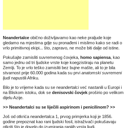
Neandertalce
obično doživljavamo kao neke praljude koje
gledamo na mjestima gdje su pronađeni i mislimo kako se radi o
vrlo primitivnoj ekipi... što, zapravo, ne može biti dalje od istine.
Pokušajte zamisliti suvremenog čovjeka,
homo sapiensa
, kao
samo jednu od tri ljudske vrste koje koegzistiraju na planetu
Zemlji. To je vrlo teško zamisliti bez bujne mašte, ali to je bila
stvarnost prije 60.000 godina kada su prvi
anatomski suvremeni
ljudi
napustili Afriku.
Bilo je to vrijeme kada su se neandertalci već nastanili u Europi i
na Bliskom istoku, dok se
denisovski čovjek
proširio po velikom
dijelu Azije.
>> Neandertalci su se liječili aspirinom i penicilinom? >>
Još od otkrića neandertalca 1, prvog primjerka koji je 1856.
godine prepoznat kao rani ljudski fosil, istraživači pokušavaju
otkriti što je dovelo do izumiranja ranijih vrsta ljudi.