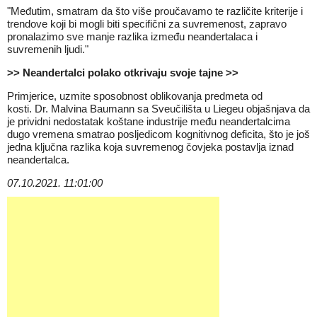
"Međutim, smatram da što više proučavamo te različite kriterije i
trendove koji bi mogli biti specifični za suvremenost, zapravo
pronalazimo sve manje razlika između neandertalaca i
suvremenih ljudi."
>> Neandertalci polako otkrivaju svoje tajne >>
Primjerice, uzmite sposobnost oblikovanja predmeta od
kosti.
Dr. Malvina Baumann
sa Sveučilišta u Liegeu objašnjava da
je prividni nedostatak koštane industrije među neandertalcima
dugo vremena smatrao posljedicom kognitivnog deficita, što je još
jedna ključna razlika koja suvremenog čovjeka postavlja iznad
neandertalca.
07.10.2021. 11:01:00