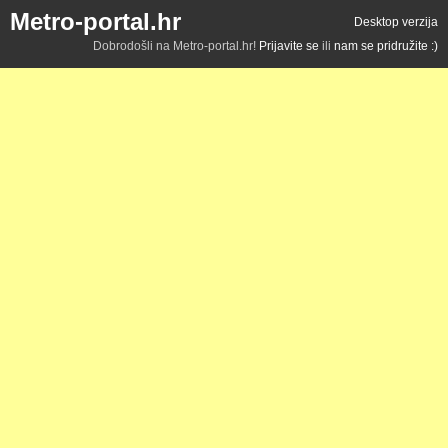
Metro-portal.hr
Desktop verzija
Dobrodošli na Metro-portal.hr!
Prijavite se
ili
nam se pridružite :)