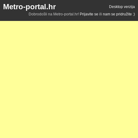
Metro-portal.hr
Desktop verzija
Dobrodošli na Metro-portal.hr!
Prijavite se
ili
nam se pridružite :)