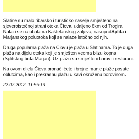
Slatine
su malo ribarsko i turističko naselje smješteno na
sjeveroistočnoj strani otoka Čiov
a
, udaljeno 8km od Trogira.
Nalazi se na obalama Kaštelanskog zaljeva, nasuprot
Splita
i
Marjanskog poluotoka koji se nalaze istočno od njih.
Druga popularna plaža na Čiovu je plaža u Slatinama. To je duga
plaža na dijelu otoka koji je smješten veoma blizu kopna
(Splitskog brda Marjan). Uz plažu su smješteni barovi i restorani.
Na ovom dijelu Čiova pronaći ćete i brojne manje plaže posute
oblutcima, kao i prekrasnu plažu u kavi okruženu borovinom.
22.07.2012. 11:55:13