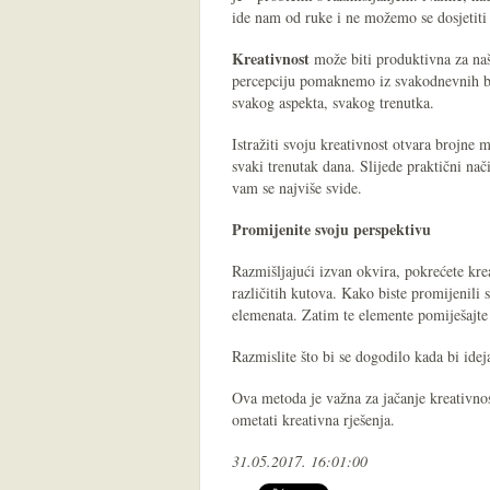
ide nam od ruke i ne možemo se dosjetiti ka
Kreativnost
može biti produktivna za naš
percepciju pomaknemo iz svakodnevnih bri
svakog aspekta, svakog trenutka.
Istražiti svoju kreativnost otvara brojne 
svaki trenutak dana. Slijede praktični nač
vam se najviše svide.
Promijenite svoju perspektivu
Razmišljajući izvan okvira, pokrećete krea
različitih kutova. Kako biste promijenili
elemenata. Zatim te elemente pomiješajte 
Razmislite što bi se dogodilo kada bi ide
Ova metoda je važna za jačanje kreativno
ometati kreativna rješenja.
31.05.2017. 16:01:00