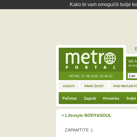
Kako bi vam omogućili bolje kor
D
Vaš š
se kre
PETAK, 07.08.2026.
01:40:02
VIJESTI
PRAVI ŽIVOT
POD REFLEKT
Početna
Zagreb
Hrvatska
Svijet
« Lifestyle BODY&SOUL
ZAPAMTITE :)