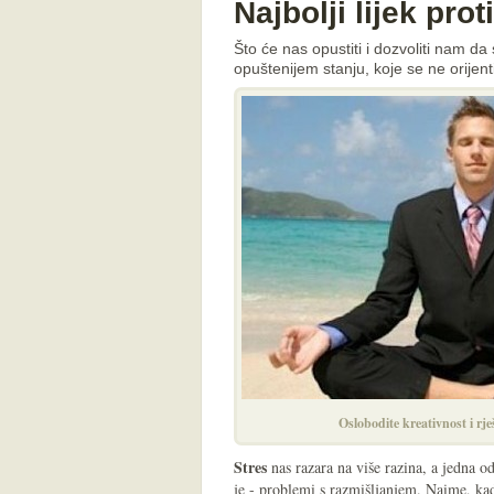
Najbolji lijek prot
Što će nas opustiti i dozvoliti nam 
opuštenijem stanju, koje se ne orijen
Oslobodite kreativnost i rje
Stres
nas razara na više razina, a jedna 
je - problemi s razmišljanjem. Naime, kad