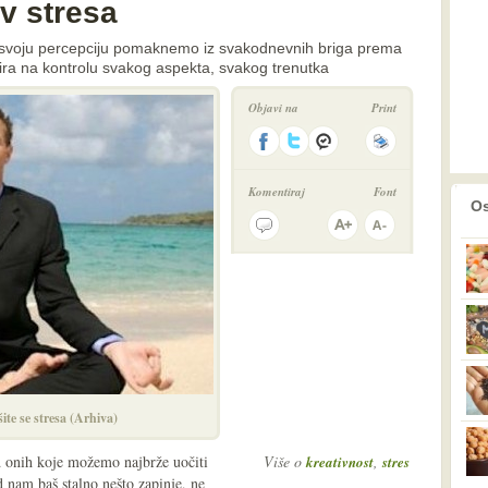
iv stresa
da svoju percepciju pomaknemo iz svakodnevnih briga prema
tira na kontrolu svakog aspekta, svakog trenutka
Objavi na
Print
Komentiraj
Font
prethodno
2
Os
šite se stresa (Arhiva)
od onih koje možemo najbrže uočiti
Više o
,
kreativnost
stres
 nam baš stalno nešto zapinje, ne