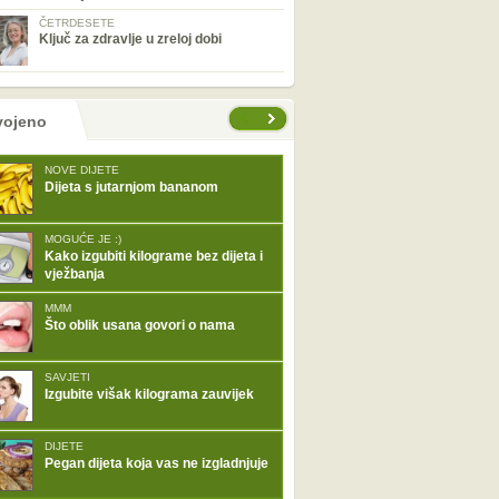
ČETRDESETE
Ključ za zdravlje u zreloj dobi
tranice
vojeno
NOVE DIJETE
Dijeta s jutarnjom bananom
MOGUĆE JE :)
Kako izgubiti kilograme bez dijeta i
vježbanja
MMM
Što oblik usana govori o nama
SAVJETI
Izgubite višak kilograma zauvijek
DIJETE
Pegan dijeta koja vas ne izgladnjuje