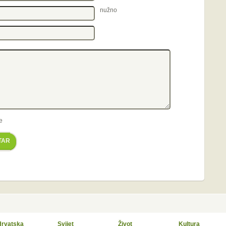
nužno
e
TAR
Hrvatska
Svijet
Život
Kultura