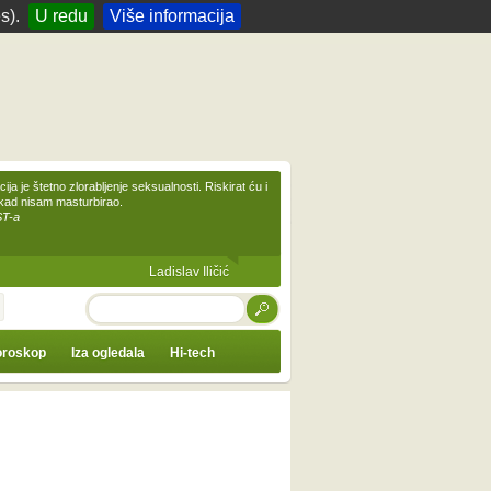
s).
U redu
Više informacija
ija je štetno zlorabljenje seksualnosti. Riskirat ću i
ikad nisam masturbirao.
ST-a
Ladislav Iličić
TRAŽI
roskop
Iza ogledala
Hi-tech