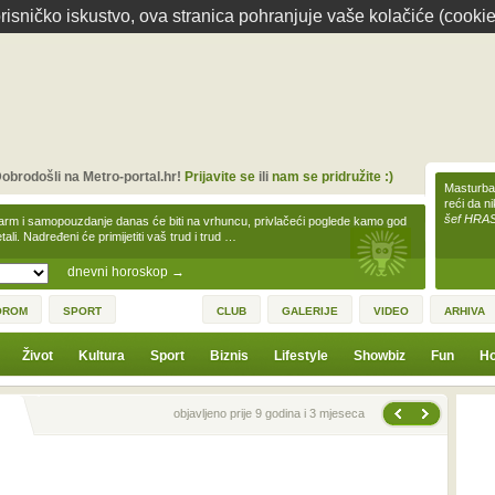
isničko iskustvo, ova stranica pohranjuje vaše kolačiće (cookie
obrodošli na Metro-portal.hr!
Prijavite se
ili
nam se pridružite :)
Masturbac
reći da n
šef HRA
arm i samopouzdanje danas će biti na vrhuncu, privlačeći poglede kamo god
tali. Nadređeni će primijetiti vaš trud i trud …
dnevni horoskop
→
OROM
SPORT
CLUB
GALERIJE
VIDEO
ARHIVA
Život
Kultura
Sport
Biznis
Lifestyle
Showbiz
Fun
Ho
Sljedeća vijest
Prethodna vijest
objavljeno prije 9 godina i 3 mjeseca