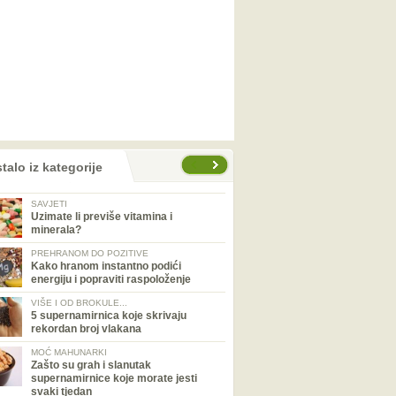
talo iz kategorije
SAVJETI
Uzimate li previše vitamina i
minerala?
PREHRANOM DO POZITIVE
Kako hranom instantno podići
energiju i popraviti raspoloženje
VIŠE I OD BROKULE...
5 supernamirnica koje skrivaju
rekordan broj vlakana
MOĆ MAHUNARKI
Zašto su grah i slanutak
supernamirnice koje morate jesti
svaki tjedan