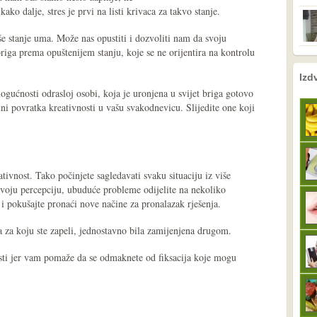
ko dalje, stres je prvi na listi krivaca za takvo stanje.
e stanje uma. Može nas opustiti i dozvoliti nam da svoju
ga prema opuštenijem stanju, koje se ne orijentira na kontrolu
nema prethodne s
sljedeće
Izd
mogućnosti odrasloj osobi, koja je uronjena u svijet briga gotovo
ini povratka kreativnosti u vašu svakodnevicu. Slijedite one koji
tivnost. Tako počinjete sagledavati svaku situaciju iz više
 svoju percepciju, ubuduće probleme odijelite na nekoliko
i pokušajte pronaći nove načine za pronalazak rješenja.
ja za koju ste zapeli, jednostavno bila zamijenjena drugom.
sti jer vam pomaže da se odmaknete od fiksacija koje mogu